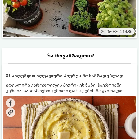
2026/08/04 14:36
რა მოვამზადოთ?
8 საიდუმლო იდეალური პიურეს მოსამზადებლად
იდეალური კარტოფილის პიურე - ეს ნაზი, ჰაეროვანი
კერძია, სასიამოვნო გემოთი და ნაღების-მოყვითალო
ფერით. მისი მომზადება ძალიან მარტივია, მაგრამ
არსებობს რამდენიმე საიდუმლო, რომლებიც უნდა
იცოდეთ, რომ პიურე იდეალურად გემრიელი გამოვიდეს.