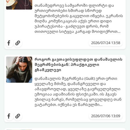
თანამედროვე სამყაროში ფლირტი და
ურთიერთობები ხშირად სწორედ
შეტყობინებების გაცვლით იწყება. ეკრანის
მიღმა კომუნიკაციას აქვს ერთი დიდი
უპირატესობა - გაძლევთ დროს, რომ
თითოეული სიტყვა კარგად მოიფიქროთ
და საიდუმლოებით მოცული, მიმზიდველი
თუ გსურთ, რომ მან ტელეფონს თვალი ვერ
იმიჯი შექმნათ.
მოაცილოს და მოუთმენლად ელოდოს
2026/07/24 13:58
თქვენს ყოველ შეტყობინებას, გამოიყენეთ
ფსიქოლოგიაზე დაფუძნებული ეს 10 ოქროს
წესი:
როგორ გავთავისუფლდეთ დანაშაულის
შეგრძნებისგან: პრაქტიკული
გზამკვლევი
დანაშაულის შეგრძნება (Guilt) ერთ-ერთი
ყველაზე მძიმე, დამანგრეველი და
ამავდროულად, ყველაზე გავრცელებული
ემოციაა ადამიანის ფსიქიკაში. ის ჰგავს
უხილავ ბარგს, რომელსაც ყოველდღე თან
ვატარებთ. იქნება ეს წარსულში
დაშვებული შეცდომა, ვინმესთვის გულის
ფსიქოთერაპიაში მიიჩნევა, რომ
ტკენა, ოჯახის წევრებისთვის
დანაშაულის გრძნობას აქვს თავისი
2026/07/06 13:09
არასაკმარისი დროის დათმობა თუ
დადებითი, ევოლუციური ფუნქციაც ის
საკუთარი თავის მიმართ წაყენებული
გვკარნახობს, როდის დავარღვიეთ