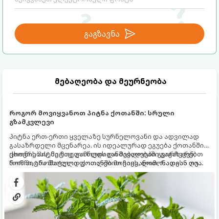
გაგზავნა
მებაღეობა და მეურნეობა
როგორ მოვიყვანოთ პიტნა ქოთანში: სრული
გზამკვლევი
პიტნა ერთ-ერთი ყველაზე სურნელოვანი და ადვილად
გასაზრდელი მცენარეა. ის იდეალურად ეგუება ქოთანში
ცხოვრებას, მეტიც, გამოცდილი მებაღეები გვირჩევენ,
ქოთნის პიტნა მთელი წლის განმავლობაში გაგახარებთ
რომ პიტნა მხოლოდ ქოთანში მოვიყვანოთ, რადგან ღია
ნორჩი, არომატული ფოთლებით ჩაის, ლიმონათისა თუ
გრუნტში (ბაღში) დარგვისას ის ფესვებით ძალიან
კერძებისთვის.
სწრაფად ვრცელდება და სხვა მცენარეებს ავიწროებს.