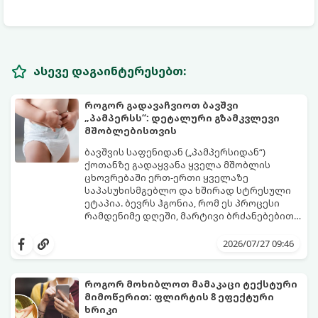
ასევე დაგაინტერესებთ:
როგორ გადავაჩვიოთ ბავშვი
„პამპერსს“: დეტალური გზამკვლევი
მშობლებისთვის
ბავშვის საფენიდან („პამპერსიდან“)
ქოთანზე გადაყვანა ყველა მშობლის
ცხოვრებაში ერთ-ერთი ყველაზე
საპასუხისმგებლო და ხშირად სტრესული
ეტაპია. ბევრს ჰგონია, რომ ეს პროცესი
რამდენიმე დღეში, მარტივი ბრძანებებით
წყდება, თუმცა სინამდვილეში ეს არის
გთავაზობთ დეტალურ გზამკვლევს, თუ
ფიზიოლოგიური და ფსიქოლოგიური
როგორ გახადოთ ეს პროცესი
2026/07/27 09:46
მომწიფების პროცესი, რომელიც
უმტკივნეულო როგორც ბავშვისთვის,
ინდივიდუალურ მიდგომასა და
ისე თქვენთვის.
მოთმინებას მოითხოვს.
როგორ მოხიბლოთ მამაკაცი ტექსტური
მიმოწერით: ფლირტის 8 ეფექტური
ხრიკი