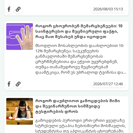
ბოლო წლებში საქართველოში ტენდენცია
საგრძნობლად შეიცვალა: ტრადიციულ და
2026/08/03 15:13
კლასიკურ სახელებთან ერთად, მშობლები
სულ უფრო ხშირად ირჩევენ მოკლე,
ჟღერად და თანამედროვე სახელებს.
როგორ ცხოვრობენ მემარცხენეები: 10
საინტერესო და მეცნიერული ფაქტი,
რაც მათ შესახებ უნდა იცოდეთ
მსოფლიო მოსახლეობის დაახლოებით 10-
12% მემარცხენეა. საუკუნეების
განმავლობაში მემარცხენეობას
ცრურწმენებითა და ეჭვით უყურებდნენ,
თუმცა თანამედროვე მეცნიერებამ
დაამტკიცა, რომ ეს უბრალოდ ტვინისა და
ნერვული სისტემის მუშაობის უნიკალური
გთავაზობთ 10 საინტერესო მეცნიერულ
თავისებურებაა.
ფაქტს იმის შესახებ, თუ როგორ მუშაობს
2026/07/27 12:46
მემარცხენეების ტვინი და რა
უპირატესობები თუ გამოწვევები აქვთ
მათ ყოველდღიურ ცხოვრებაში.
როგორ დავძლიოთ გამოცდების შიში
და შევინარჩუნოთ სიმშვიდე
ტესტირების დროს
გამოცდების პერიოდი ერთ-ერთი ყველაზე
სტრესული ეტაპია ნებისმიერი მოსწავლის,
სტუდენტისა თუ აპლიკანტის ცხოვრებაში.