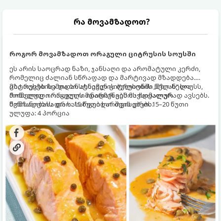
რა მოვამზადოთ?
როგორ მოვამზადოთ ორაგული ციტრუსის სოუსში
ეს არის საოცრად ნაზი, ჯანსაღი და არომატული კერძი,
რომელიც ძალიან სწრაფად და მარტივად მზადდება.
ციტრუსებისა და ბოსტნეულის ბულიონში ნელ-ნელა
მზა თევზს ზემოდან ასხამენ ციტრუსების „მზიან“ სოუსს,
მოწალული ორაგული ინარჩუნებს მაქსიმალურ
რომელიც ორაგულის მდიდარ გემოს იდეალურად ავსებს.
წვნიანობასა და სასარგებლო თვისებებს.
მომზადების დრო: 15 წუთი ხარშვის დრო: 15–20 წუთი
ულუფა: 4 პორცია