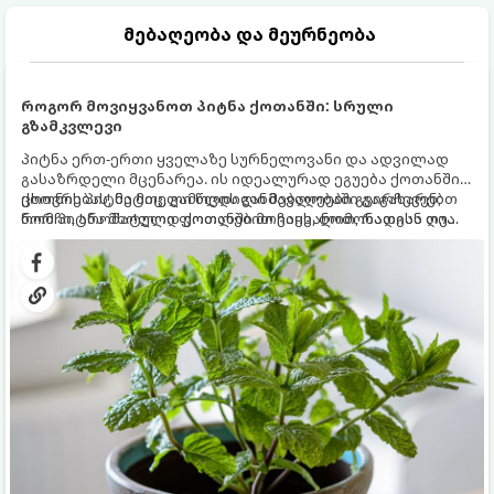
მებაღეობა და მეურნეობა
როგორ მოვიყვანოთ პიტნა ქოთანში: სრული
გზამკვლევი
პიტნა ერთ-ერთი ყველაზე სურნელოვანი და ადვილად
გასაზრდელი მცენარეა. ის იდეალურად ეგუება ქოთანში
ცხოვრებას, მეტიც, გამოცდილი მებაღეები გვირჩევენ,
ქოთნის პიტნა მთელი წლის განმავლობაში გაგახარებთ
რომ პიტნა მხოლოდ ქოთანში მოვიყვანოთ, რადგან ღია
ნორჩი, არომატული ფოთლებით ჩაის, ლიმონათისა თუ
გრუნტში (ბაღში) დარგვისას ის ფესვებით ძალიან
კერძებისთვის.
სწრაფად ვრცელდება და სხვა მცენარეებს ავიწროებს.