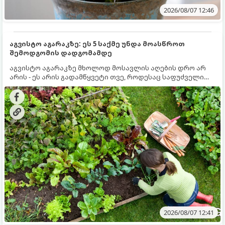
2026/08/07 12:46
აგვისტო აგარაკზე: ეს 5 საქმე უნდა მოასწროთ
შემოდგომის დადგომამდე
აგვისტო აგარაკზე მხოლოდ მოსავლის აღების დრო არ
არის - ეს არის გადამწყვეტი თვე, როდესაც საფუძველი
ეყრება მომავალი წლის მოსავალს და ბაღი მზადდება
შემოდგომა-ზამთრის სეზონისთვის. იმისათვის, რომ
ნიადაგმა ენერგია აღიდგინოს, ხოლო მცენარეებმა
ზამთარს გაუძლონ, აგვისტოს ბოლომდე 5
მნიშვნელოვანი საქმის გაკეთება უნდა მოასწროთ:
2026/08/07 12:41