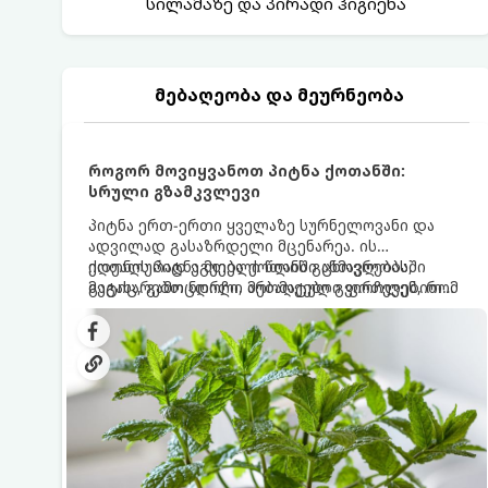
სილამაზე და პირადი ჰიგიენა
მებაღეობა და მეურნეობა
როგორ მოვიყვანოთ პიტნა ქოთანში:
სრული გზამკვლევი
პიტნა ერთ-ერთი ყველაზე სურნელოვანი და
ადვილად გასაზრდელი მცენარეა. ის
იდეალურად ეგუება ქოთანში ცხოვრებას,
ქოთნის პიტნა მთელი წლის განმავლობაში
მეტიც, გამოცდილი მებაღეები გვირჩევენ, რომ
გაგახარებთ ნორჩი, არომატული ფოთლებით
პიტნა მხოლოდ ქოთანში მოვიყვანოთ, რადგან
ჩაის, ლიმონათისა თუ კერძებისთვის.
ღია გრუნტში (ბაღში) დარგვისას ის ფესვებით
ძალიან სწრაფად ვრცელდება და სხვა
მცენარეებს ავიწროებს.