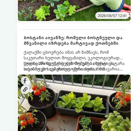
2026/08/07 12:41
ბოსტანი აივანზე: რომელი ბოსტნეული და
მწვანილი იზრდება მარტივად ქოთნებში
ქალაქში ცხოვრება იმას არ ნიშნავს, რომ
საკუთარი ხელით მოყვანილი, ეკოლოგიურად
სუფთა პროდუქტის გემოზე უარი თქვათ. პატარა
ქოთნებში მცენარეების მოშენება მარტივი,
აივანიც კი საკმარისია იმისათვის, რომ
სასიამოვნო და ესთეტიკური ჰობია. მთავარია
მოიწყოთ მინი-ბოსტანი, საიდანაც
იცოდეთ, რომელი კულტურები ეგუებიან
ყოველდღიურად ახალ, არომატულ მწვანილსა
ქოთნის პირობებს ყველაზე კარგად და როგორ
და ბოსტნეულს მოკრეფთ.
მოუაროთ მათ სწორად.