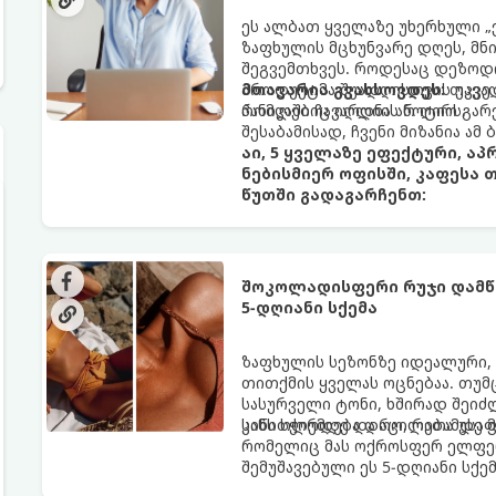
ეს ალბათ ყველაზე უხერხული „
ზაფხულის მცხუნვარე დღეს, მნი
შეგვემთხვეს. როდესაც დეზოდო
პროდუქტმა შუადღისთვის უკვე გ
მთავარია გვახსოვდეს:
თავად
პანიკაში ჩავარდნა არ ღირს.
რომლებიც იღლიის ნოტიო გარ
შესაბამისად, ჩვენი მიზანია ამ
აი, 5 ყველაზე ეფექტური, ა
ნებისმიერ ოფისში, კაფესა 
წუთში გადაგარჩენთ:
შოკოლადისფერი რუჯი დამწვ
5-დღიანი სქემა
ზაფხულის სეზონზე იდეალური,
თითქმის ყველას ოცნებაა. თუმ
სასურველი ტონი, ხშირად შეიძ
სიწითლემდე და აცილებამდე მ
კანს სჭირდება დრო, რათა უსაფ
რომელიც მას ოქროსფერ ელფერ
შემუშავებული ეს 5-დღიანი სქე
ხანგრძლივი რუჯი კანის ჯანმრ