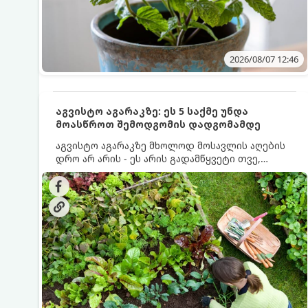
2026/08/07 12:46
აგვისტო აგარაკზე: ეს 5 საქმე უნდა
მოასწროთ შემოდგომის დადგომამდე
აგვისტო აგარაკზე მხოლოდ მოსავლის აღების
დრო არ არის - ეს არის გადამწყვეტი თვე,
როდესაც საფუძველი ეყრება მომავალი წლის
მოსავალს და ბაღი მზადდება შემოდგომა-
ზამთრის სეზონისთვის. იმისათვის, რომ
ნიადაგმა ენერგია აღიდგინოს, ხოლო
მცენარეებმა ზამთარს გაუძლონ, აგვისტოს
ბოლომდე 5 მნიშვნელოვანი საქმის გაკეთება
უნდა მოასწროთ: