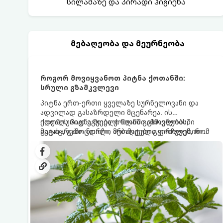
სილამაზე და პირადი ჰიგიენა
მებაღეობა და მეურნეობა
როგორ მოვიყვანოთ პიტნა ქოთანში:
სრული გზამკვლევი
პიტნა ერთ-ერთი ყველაზე სურნელოვანი და
ადვილად გასაზრდელი მცენარეა. ის
იდეალურად ეგუება ქოთანში ცხოვრებას,
ქოთნის პიტნა მთელი წლის განმავლობაში
მეტიც, გამოცდილი მებაღეები გვირჩევენ, რომ
გაგახარებთ ნორჩი, არომატული ფოთლებით
პიტნა მხოლოდ ქოთანში მოვიყვანოთ, რადგან
ჩაის, ლიმონათისა თუ კერძებისთვის.
ღია გრუნტში (ბაღში) დარგვისას ის ფესვებით
ძალიან სწრაფად ვრცელდება და სხვა
მცენარეებს ავიწროებს.