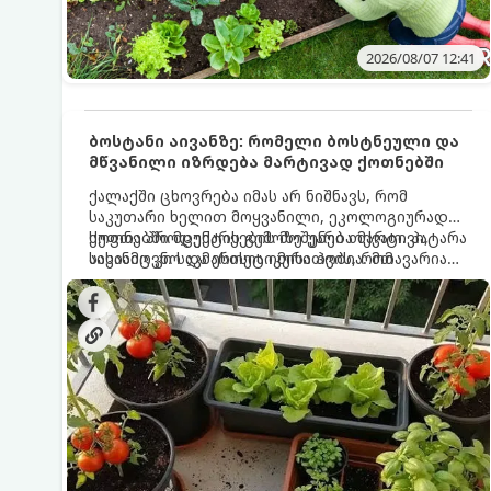
2026/08/07 12:41
ბოსტანი აივანზე: რომელი ბოსტნეული და
მწვანილი იზრდება მარტივად ქოთნებში
ქალაქში ცხოვრება იმას არ ნიშნავს, რომ
საკუთარი ხელით მოყვანილი, ეკოლოგიურად
სუფთა პროდუქტის გემოზე უარი თქვათ. პატარა
ქოთნებში მცენარეების მოშენება მარტივი,
აივანიც კი საკმარისია იმისათვის, რომ
სასიამოვნო და ესთეტიკური ჰობია. მთავარია
მოიწყოთ მინი-ბოსტანი, საიდანაც
იცოდეთ, რომელი კულტურები ეგუებიან
ყოველდღიურად ახალ, არომატულ მწვანილსა
ქოთნის პირობებს ყველაზე კარგად და როგორ
და ბოსტნეულს მოკრეფთ.
მოუაროთ მათ სწორად.