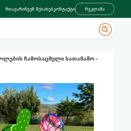
მთავარი
ჩვენ შესახებ
კონტაქტი
რეკლამა
ოლების ჩამოსაცმელი სათამაშო -