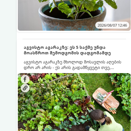
2026/08/07 12:46
აგვისტო აგარაკზე: ეს 5 საქმე უნდა
მოასწროთ შემოდგომის დადგომამდე
აგვისტო აგარაკზე მხოლოდ მოსავლის აღების
დრო არ არის - ეს არის გადამწყვეტი თვე,
როდესაც საფუძველი ეყრება მომავალი წლის
მოსავალს და ბაღი მზადდება შემოდგომა-
ზამთრის სეზონისთვის. იმისათვის, რომ
ნიადაგმა ენერგია აღიდგინოს, ხოლო
მცენარეებმა ზამთარს გაუძლონ, აგვისტოს
ბოლომდე 5 მნიშვნელოვანი საქმის გაკეთება
უნდა მოასწროთ: