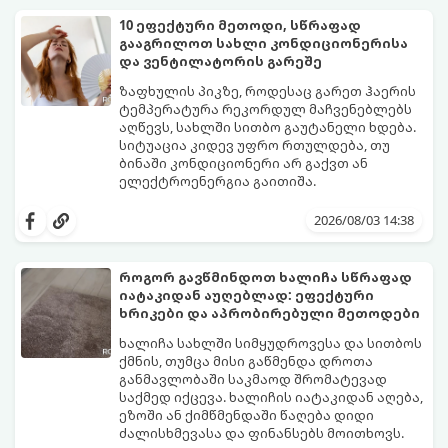
10 ეფექტური მეთოდი, სწრაფად
გააგრილოთ სახლი კონდიციონერისა
და ვენტილატორის გარეშე
ზაფხულის პიკზე, როდესაც გარეთ ჰაერის
ტემპერატურა რეკორდულ მაჩვენებლებს
აღწევს, სახლში სითბო გაუტანელი ხდება.
სიტუაცია კიდევ უფრო რთულდება, თუ
ბინაში კონდიციონერი არ გაქვთ ან
ელექტროენერგია გაითიშა.
საბედნიეროდ, არსებობს ფიზიკის მარტივი
კანონები და გამოცდილი ყოფითი ხრიკები,
2026/08/03 14:38
რომლებიც დაგეხმარებათ, საგრძნობლად
დაწიოთ ტემპერატურა სახლში და შექმნათ
სასიამოვნო სიგრილე სპეციალური
როგორ გავწმინდოთ ხალიჩა სწრაფად
ტექნიკის გარეშეც.
იატაკიდან აუღებლად: ეფექტური
გთავაზობთ 10 საუკეთესო და
ხრიკები და აპრობირებული მეთოდები
ხელმისაწვდომ მეთოდს:
ხალიჩა სახლში სიმყუდროვესა და სითბოს
ქმნის, თუმცა მისი გაწმენდა დროთა
განმავლობაში საკმაოდ შრომატევად
საქმედ იქცევა. ხალიჩის იატაკიდან აღება,
ეზოში ან ქიმწმენდაში წაღება დიდი
ძალისხმევასა და ფინანსებს მოითხოვს.