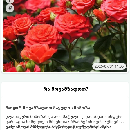
ვიცოდეთ, რომელი სასუქები გამოიყენება ამ დროს.
2026/07/31 11:05
რა მოვამზადოთ?
როგორ მოვამზადოთ მაყვლის მიმოზა
კლასიკური მიმოზას ეს არომატული, ულამაზესი იისფერი
ვარიაცია ნამდვილი მშვენებაა ბრანჩებისთვის, უქმეების
დილისთვის ან სადღესასწაულო წვეულებებისთვის.
ეს სასმელი მზადდება სულ რაღაც 10 წუთში და მის