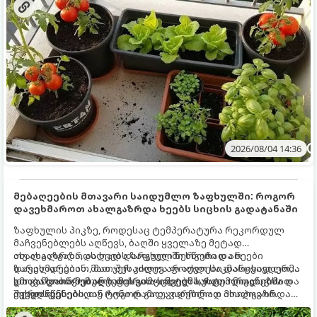
2026/08/04 14:36
მებაღეების მთავარი საიდუმლო ზაფხულში: როგორ
დავეხმაროთ ახალგაზრდა ხეებს სიცხის გადატანაში
ზაფხულის პიკზე, როდესაც ტემპერატურა რეკორდულ
მაჩვენებლებს აღწევს, ბაღში ყველაზე მეტად
ახალგაზრდა, ახლად დარგული ნერგები და ხეები
თუ ახალგაზრდა ხეებს ზაფხულში სწორად არ
ზარალდებიან. მათ ჯერ კიდევ არ აქვთ საკმარისად ღრმა
დავეხმარებით, მათ შესაძლოა ფოთლები დასცვივდეთ,
და განვითარებული ფესვთა სისტემა, რათა ნიადაგის
ხმობა დაიწყონ ან ზამთრის ყინვებს სუსტი ორგანიზმით
გთავაზობთ მებაღეების გამოცდილ საიდუმლოებებსა და
ქვედა ფენებიდან ტენი დამოუკიდებლად მოიპოვონ.
შეხვდნენ.
ოქროს წესებს, თუ როგორ გადავარჩინოთ ახალგაზრდა
ხეები ზაფხულის სიცხეში: