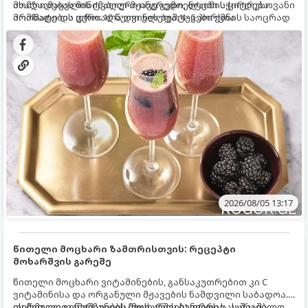
ახალი მაყვლის ტკბილ-მჟავე გემო, ლაიმის ციტრუსოვანი
მომზადებას მინიმალური ინგრედიენტები სჭირდება.
არომატი და ცქრიალა ღვინის ბუშტუკები ქმნის საოცრად
მომზადების დრო: 10 წუთი ულუფა: 4–6 პორცია
დახვეწილ და მაგრილებელ კოქტეილს.
2026/08/05 13:17
წითელი მოცხარი ზამთრისთვის: რეცეპტი
მოხარშვის გარეშე
წითელი მოცხარი ვიტამინების, განსაკუთრებით კი C
ვიტამინისა და ორგანული მჟავების ნამდვილი საბადოა.
თერმული დამუშავების (მოხარშვის) დროს სასარგებლო
ეს მეთოდი ინარჩუნებს მოცხარის ბუნებრივ, კაშკაშა