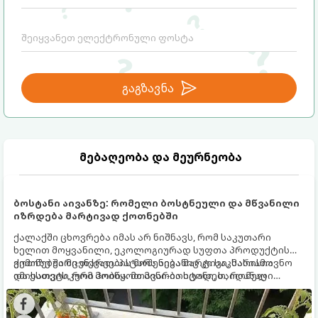
გაგზავნა
მებაღეობა და მეურნეობა
ბოსტანი აივანზე: რომელი ბოსტნეული და მწვანილი
იზრდება მარტივად ქოთნებში
ქალაქში ცხოვრება იმას არ ნიშნავს, რომ საკუთარი
ხელით მოყვანილი, ეკოლოგიურად სუფთა პროდუქტის
გემოზე უარი თქვათ. პატარა აივანიც კი საკმარისია
ქოთნებში მცენარეების მოშენება მარტივი, სასიამოვნო
იმისათვის, რომ მოიწყოთ მინი-ბოსტანი, საიდანაც
და ესთეტიკური ჰობია. მთავარია იცოდეთ, რომელი
ყოველდღიურად ახალ, არომატულ მწვანილსა და
კულტურები ეგუებიან ქოთნის პირობებს ყველაზე კარგად
ბოსტნეულს მოკრეფთ.
და როგორ მოუაროთ მათ სწორად.