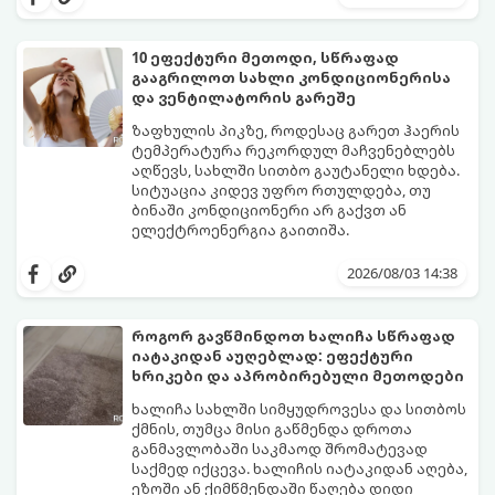
10 ეფექტური მეთოდი, სწრაფად
გააგრილოთ სახლი კონდიციონერისა
და ვენტილატორის გარეშე
ზაფხულის პიკზე, როდესაც გარეთ ჰაერის
ტემპერატურა რეკორდულ მაჩვენებლებს
აღწევს, სახლში სითბო გაუტანელი ხდება.
სიტუაცია კიდევ უფრო რთულდება, თუ
ბინაში კონდიციონერი არ გაქვთ ან
ელექტროენერგია გაითიშა.
საბედნიეროდ, არსებობს ფიზიკის მარტივი
კანონები და გამოცდილი ყოფითი ხრიკები,
2026/08/03 14:38
რომლებიც დაგეხმარებათ, საგრძნობლად
დაწიოთ ტემპერატურა სახლში და შექმნათ
სასიამოვნო სიგრილე სპეციალური
როგორ გავწმინდოთ ხალიჩა სწრაფად
ტექნიკის გარეშეც.
იატაკიდან აუღებლად: ეფექტური
გთავაზობთ 10 საუკეთესო და
ხრიკები და აპრობირებული მეთოდები
ხელმისაწვდომ მეთოდს:
ხალიჩა სახლში სიმყუდროვესა და სითბოს
ქმნის, თუმცა მისი გაწმენდა დროთა
განმავლობაში საკმაოდ შრომატევად
საქმედ იქცევა. ხალიჩის იატაკიდან აღება,
ეზოში ან ქიმწმენდაში წაღება დიდი