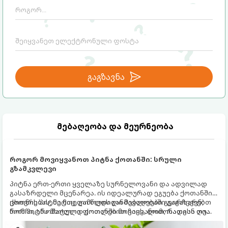
გაგზავნა
მებაღეობა და მეურნეობა
როგორ მოვიყვანოთ პიტნა ქოთანში: სრული
გზამკვლევი
პიტნა ერთ-ერთი ყველაზე სურნელოვანი და ადვილად
გასაზრდელი მცენარეა. ის იდეალურად ეგუება ქოთანში
ცხოვრებას, მეტიც, გამოცდილი მებაღეები გვირჩევენ,
ქოთნის პიტნა მთელი წლის განმავლობაში გაგახარებთ
რომ პიტნა მხოლოდ ქოთანში მოვიყვანოთ, რადგან ღია
ნორჩი, არომატული ფოთლებით ჩაის, ლიმონათისა თუ
გრუნტში (ბაღში) დარგვისას ის ფესვებით ძალიან
კერძებისთვის.