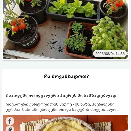
2026/08/04 14:36
რა მოვამზადოთ?
8 საიდუმლო იდეალური პიურეს მოსამზადებლად
იდეალური კარტოფილის პიურე - ეს ნაზი, ჰაეროვანი
კერძია, სასიამოვნო გემოთი და ნაღების-მოყვითალო
ფერით. მისი მომზადება ძალიან მარტივია, მაგრამ
არსებობს რამდენიმე საიდუმლო, რომლებიც უნდა
იცოდეთ, რომ პიურე იდეალურად გემრიელი გამოვიდეს.