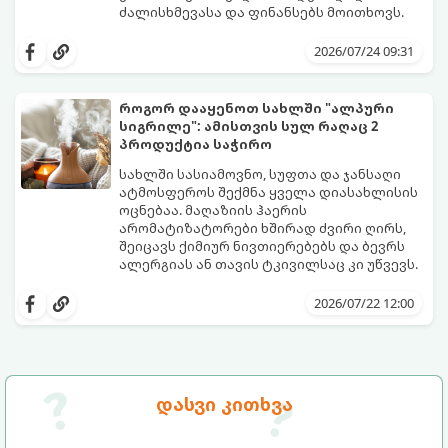
ძალისხმევასა და ფინანსებს მოითხოვს.
სინამდვილეში, არსებობს რამდენიმე
ეფექტური, ბიუჯეტური და აპრობირებული
2026/07/24 09:31
მეთოდი, რომელთა დახმარებითაც
შეძლებთ ხალიჩის ადგილზევე გაწმენდას,
ლაქების ამოყვანასა და პირვანდელი
როგორ დააყენოთ სახლში "ალპური
სიახლის დაბრუნებას.
სიგრილე": ამისთვის სულ რაღაც 2
პროდუქტია საჭირო
სახლში სასიამოვნო, სუფთა და ჯანსაღი
ატმოსფეროს შექმნა ყველა დიასახლისის
ოცნებაა. მაღაზიის ჰაერის
არომატიზატორები ხშირად ძვირი ღირს,
შეიცავს ქიმიურ ნივთიერებებს და ბევრს
ალერგიას ან თავის ტკივილსაც კი უწვევს.
სინამდვილეში, ნამდვილი „ალპური
სიგრილისა“ და სიახლის ეფექტის მიღწევა
2026/07/22 12:00
სრულიად ბუნებრივი, უსაფრთხო და
ბიუჯეტური გზით არის შესაძლებელი.
ამისათვის სულ რაღაც 2 უბრალო
ინგრედიენტი დაგჭირდებათ, რომლებიც
სავარაუდოდ უკვე გაქვთ სამზარეულოში!
დასვი კითხვა