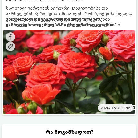
ზაფხული ვარდების აქტიური ყვავილობისა და
სურნელების პერიოდია. იმისათვის, რომ ბუჩქებმა უხვად,
ხანგრძლივად იყვავილონ და მსხვილი, კაშკაშა
გთავაზობთ რჩევებს, თუ რით და როგორ
კვირტები გამოიტანონ, მათ რეგულარული და სწორი
გამოვკვებოთ ვარდები ზაფხულში საუკეთესო
გამოკვება სჭირდებათ. ზაფხულის პერიოდში მცენარის
შედეგის მისაღწევად:
მოთხოვნილებები იცვლება, ამიტომ მნიშვნელოვანია
ვიცოდეთ, რომელი სასუქები გამოიყენება ამ დროს.
2026/07/31 11:05
რა მოვამზადოთ?