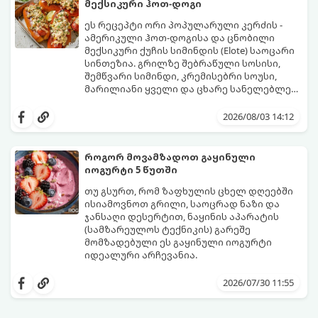
მექსიკური ჰოთ-დოგი
ეს რეცეპტი ორი პოპულარული კერძის -
ამერიკული ჰოთ-დოგისა და ცნობილი
მექსიკური ქუჩის სიმინდის (Elote) საოცარი
სინთეზია. გრილზე შებრაწული სოსისი,
შემწვარი სიმინდი, კრემისებრი სოუსი,
მარილიანი ყველი და ცხარე სანელებლები
ქმნის ნამდვილი გემოების აფეთქებას.
ეს იდეალური კერძია ეზოს
წვეულებებისთვის, ბარბექიუსთვის ან
2026/08/03 14:12
უბრალოდ მეგობრებთან ერთად გემრიელი
ვახშმისთვის.
მომზადების დრო: 15 წუთი
როგორ მოვამზადოთ გაყინული
ულუფა: 8 პორცია
იოგურტი 5 წუთში
თუ გსურთ, რომ ზაფხულის ცხელ დღეებში
ისიამოვნოთ გრილი, საოცრად ნაზი და
ჯანსაღი დესერტით, ნაყინის აპარატის
(სამზარეულოს ტექნიკის) გარეშე
მომზადებული ეს გაყინული იოგურტი
იდეალური არჩევანია.
ამ რეცეპტის მთავარი პლუსი ის არის, რომ
ის შეიცავს მინიმალურ კალორიებს,
2026/07/30 11:55
მზადდება სულ რაღაც 5 წუთში და არ
სჭირდება ხანგრძლივი ათქვეფა გაყინვის