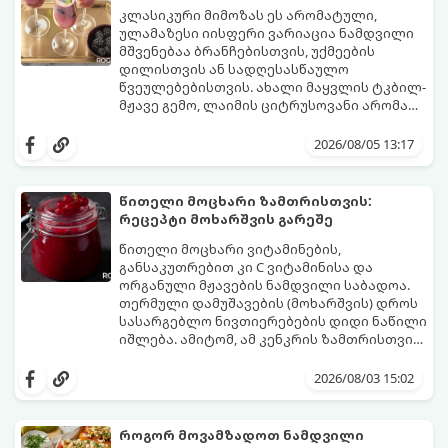
კლასიკური მიმოზას ეს არომატული,
ულამაზესი იისფერი ვარიაცია ნამდვილი
მშვენებაა ბრანჩებისთვის, უქმეების
დილისთვის ან სადღესასწაულო
წვეულებებისთვის. ახალი მაყვლის ტკბილ-
მჟავე გემო, ლაიმის ციტრუსოვანი არომატი
და ცქრიალა ღვინის ბუშტუკები ქმნის
ეს სასმელი მზადდება სულ რაღაც 10 წუთში
საოცრად დახვეწილ და მაგრილებელ
და მის მომზადებას მინიმალური
2026/08/05 13:17
კოქტეილს.
ინგრედიენტები სჭირდება.
მომზადების დრო: 10 წუთი ულუფა: 4–6
პორცია
წითელი მოცხარი ზამთრისთვის:
რეცეპტი მოხარშვის გარეშე
წითელი მოცხარი ვიტამინების,
განსაკუთრებით კი C ვიტამინისა და
ორგანული მჟავების ნამდვილი საბადოა.
თერმული დამუშავების (მოხარშვის) დროს
სასარგებლო ნივთიერებების დიდი ნაწილი
იშლება. ამიტომ, ამ კენკრის ზამთრისთვის
შესანახად საუკეთესო გზა „ცოცხალი ჯემის“
ეს მეთოდი ინარჩუნებს მოცხარის
მომზადებაა - მოხარშვის გარეშე.
ბუნებრივ, კაშკაშა გემოს, არომატს და
2026/08/03 15:02
ყველა სასარგებლო თვისებას.
როგორ მოვამზადოთ ნამდვილი