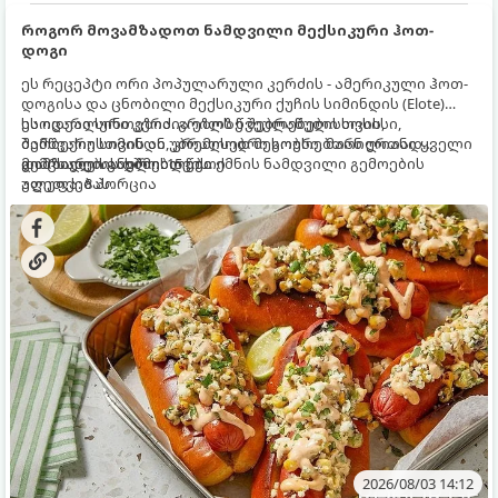
როგორ მოვამზადოთ ნამდვილი მექსიკური ჰოთ-
დოგი
ეს რეცეპტი ორი პოპულარული კერძის - ამერიკული ჰოთ-
დოგისა და ცნობილი მექსიკური ქუჩის სიმინდის (Elote)
საოცარი სინთეზია. გრილზე შებრაწული სოსისი,
ეს იდეალური კერძია ეზოს წვეულებებისთვის,
შემწვარი სიმინდი, კრემისებრი სოუსი, მარილიანი ყველი
ბარბექიუსთვის ან უბრალოდ მეგობრებთან ერთად
და ცხარე სანელებლები ქმნის ნამდვილი გემოების
გემრიელი ვახშმისთვის.
მომზადების დრო: 15 წუთი
აფეთქებას.
ულუფა: 8 პორცია
2026/08/03 14:12