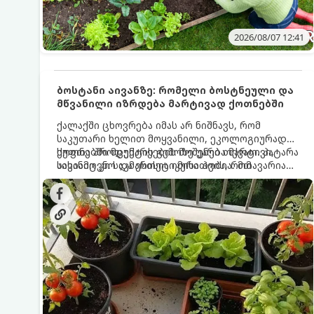
2026/08/07 12:41
ბოსტანი აივანზე: რომელი ბოსტნეული და
მწვანილი იზრდება მარტივად ქოთნებში
ქალაქში ცხოვრება იმას არ ნიშნავს, რომ
საკუთარი ხელით მოყვანილი, ეკოლოგიურად
სუფთა პროდუქტის გემოზე უარი თქვათ. პატარა
ქოთნებში მცენარეების მოშენება მარტივი,
აივანიც კი საკმარისია იმისათვის, რომ
სასიამოვნო და ესთეტიკური ჰობია. მთავარია
მოიწყოთ მინი-ბოსტანი, საიდანაც
იცოდეთ, რომელი კულტურები ეგუებიან
ყოველდღიურად ახალ, არომატულ მწვანილსა
ქოთნის პირობებს ყველაზე კარგად და როგორ
და ბოსტნეულს მოკრეფთ.
მოუაროთ მათ სწორად.