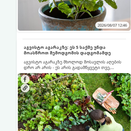
2026/08/07 12:46
აგვისტო აგარაკზე: ეს 5 საქმე უნდა
მოასწროთ შემოდგომის დადგომამდე
აგვისტო აგარაკზე მხოლოდ მოსავლის აღების
დრო არ არის - ეს არის გადამწყვეტი თვე,
როდესაც საფუძველი ეყრება მომავალი წლის
მოსავალს და ბაღი მზადდება შემოდგომა-
ზამთრის სეზონისთვის. იმისათვის, რომ
ნიადაგმა ენერგია აღიდგინოს, ხოლო
მცენარეებმა ზამთარს გაუძლონ, აგვისტოს
ბოლომდე 5 მნიშვნელოვანი საქმის გაკეთება
უნდა მოასწროთ: