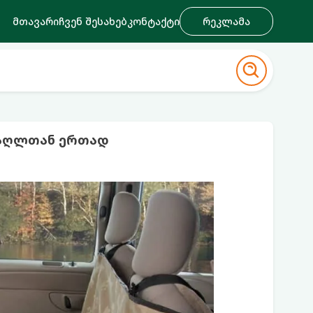
მთავარი
ჩვენ შესახებ
კონტაქტი
რეკლამა
ძაღლთან ერთად