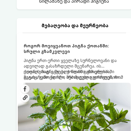
სილამაზე და პირადი ჰიგიენა
მებაღეობა და მეურნეობა
როგორ მოვიყვანოთ პიტნა ქოთანში:
სრული გზამკვლევი
პიტნა ერთ-ერთი ყველაზე სურნელოვანი და
ადვილად გასაზრდელი მცენარეა. ის
იდეალურად ეგუება ქოთანში ცხოვრებას,
ქოთნის პიტნა მთელი წლის განმავლობაში
მეტიც, გამოცდილი მებაღეები გვირჩევენ, რომ
გაგახარებთ ნორჩი, არომატული ფოთლებით
პიტნა მხოლოდ ქოთანში მოვიყვანოთ, რადგან
ჩაის, ლიმონათისა თუ კერძებისთვის.
ღია გრუნტში (ბაღში) დარგვისას ის ფესვებით
ძალიან სწრაფად ვრცელდება და სხვა
მცენარეებს ავიწროებს.