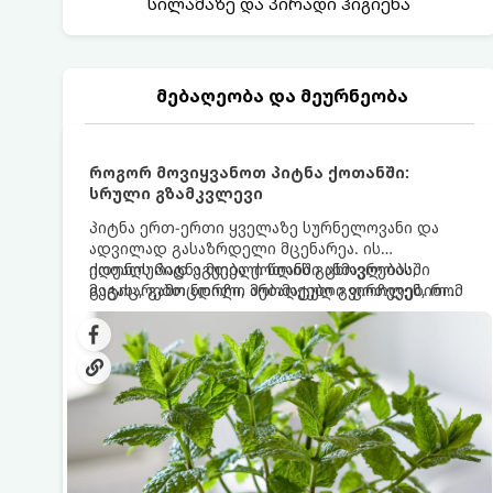
სილამაზე და პირადი ჰიგიენა
მებაღეობა და მეურნეობა
როგორ მოვიყვანოთ პიტნა ქოთანში:
სრული გზამკვლევი
პიტნა ერთ-ერთი ყველაზე სურნელოვანი და
ადვილად გასაზრდელი მცენარეა. ის
იდეალურად ეგუება ქოთანში ცხოვრებას,
ქოთნის პიტნა მთელი წლის განმავლობაში
მეტიც, გამოცდილი მებაღეები გვირჩევენ, რომ
გაგახარებთ ნორჩი, არომატული ფოთლებით
პიტნა მხოლოდ ქოთანში მოვიყვანოთ, რადგან
ჩაის, ლიმონათისა თუ კერძებისთვის.
ღია გრუნტში (ბაღში) დარგვისას ის ფესვებით
ძალიან სწრაფად ვრცელდება და სხვა
მცენარეებს ავიწროებს.