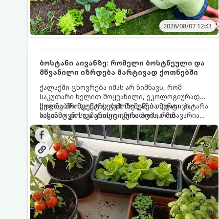
2026/08/07 12:41
ბოსტანი აივანზე: რომელი ბოსტნეული და
მწვანილი იზრდება მარტივად ქოთნებში
ქალაქში ცხოვრება იმას არ ნიშნავს, რომ
საკუთარი ხელით მოყვანილი, ეკოლოგიურად
სუფთა პროდუქტის გემოზე უარი თქვათ. პატარა
ქოთნებში მცენარეების მოშენება მარტივი,
აივანიც კი საკმარისია იმისათვის, რომ
სასიამოვნო და ესთეტიკური ჰობია. მთავარია
მოიწყოთ მინი-ბოსტანი, საიდანაც
იცოდეთ, რომელი კულტურები ეგუებიან
ყოველდღიურად ახალ, არომატულ მწვანილსა
ქოთნის პირობებს ყველაზე კარგად და როგორ
და ბოსტნეულს მოკრეფთ.
მოუაროთ მათ სწორად.