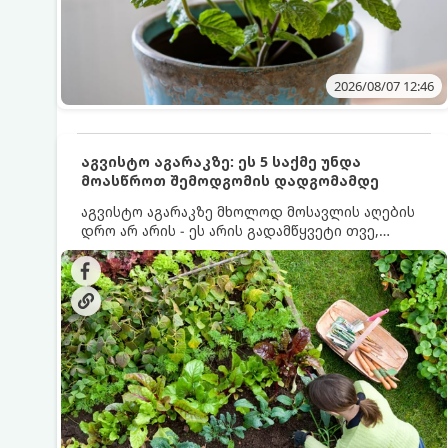
2026/08/07 12:46
აგვისტო აგარაკზე: ეს 5 საქმე უნდა
მოასწროთ შემოდგომის დადგომამდე
აგვისტო აგარაკზე მხოლოდ მოსავლის აღების
დრო არ არის - ეს არის გადამწყვეტი თვე,
როდესაც საფუძველი ეყრება მომავალი წლის
მოსავალს და ბაღი მზადდება შემოდგომა-
ზამთრის სეზონისთვის. იმისათვის, რომ
ნიადაგმა ენერგია აღიდგინოს, ხოლო
მცენარეებმა ზამთარს გაუძლონ, აგვისტოს
ბოლომდე 5 მნიშვნელოვანი საქმის გაკეთება
უნდა მოასწროთ: