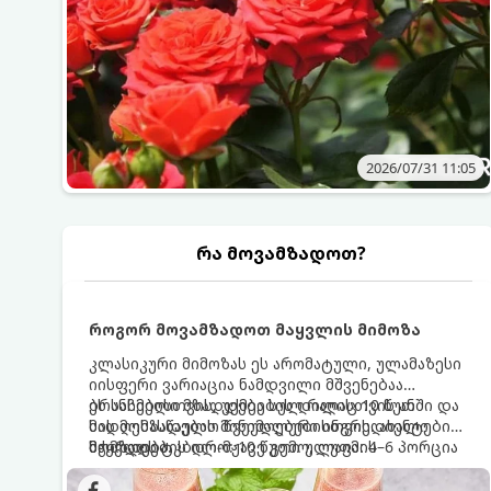
2026/07/31 11:05
რა მოვამზადოთ?
როგორ მოვამზადოთ მაყვლის მიმოზა
კლასიკური მიმოზას ეს არომატული, ულამაზესი
იისფერი ვარიაცია ნამდვილი მშვენებაა
ბრანჩებისთვის, უქმეების დილისთვის ან
ეს სასმელი მზადდება სულ რაღაც 10 წუთში და
სადღესასწაულო წვეულებებისთვის. ახალი
მის მომზადებას მინიმალური ინგრედიენტები
მაყვლის ტკბილ-მჟავე გემო, ლაიმის
სჭირდება.
მომზადების დრო: 10 წუთი ულუფა: 4–6 პორცია
ციტრუსოვანი არომატი და ცქრიალა ღვინის
ბუშტუკები ქმნის საოცრად დახვეწილ და