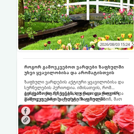
2026/08/03 15:24
როგორ გამოვკვებოთ ვარდები ზაფხულში
უხვი ყვავილობისა და არომატისთვის
ზაფხული ვარდების აქტიური ყვავილობისა და
სურნელების პერიოდია. იმისათვის, რომ
ბუჩქებმა უხვად, ხანგრძლივად იყვავილონ და
გთავაზობთ რჩევებს, თუ რით და როგორ
მსხვილი, კაშკაშა კვირტები გამოიტანონ, მათ
გამოვკვებოთ ვარდები ზაფხულში
რეგულარული და სწორი გამოკვება
საუკეთესო შედეგის მისაღწევად:
სჭირდებათ. ზაფხულის პერიოდში მცენარის
მოთხოვნილებები იცვლება, ამიტომ
მნიშვნელოვანია ვიცოდეთ, რომელი სასუქები
გამოიყენება ამ დროს.