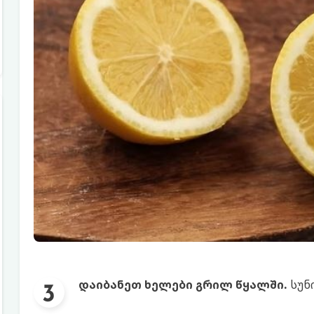
დაიბანეთ ხელები გრილ წყალში.
სუნ