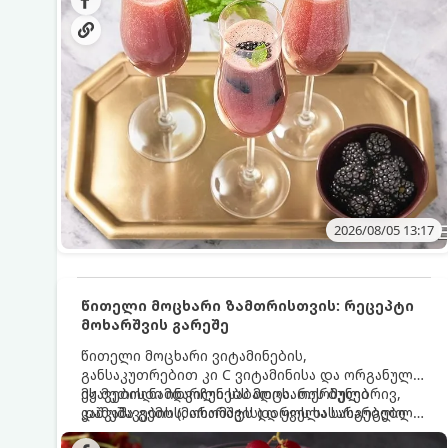
მაგრილებელ კოქტეილს.
2026/08/05 13:17
წითელი მოცხარი ზამთრისთვის: რეცეპტი
მოხარშვის გარეშე
წითელი მოცხარი ვიტამინების,
განსაკუთრებით კი C ვიტამინისა და ორგანული
მჟავების ნამდვილი საბადოა. თერმული
ეს მეთოდი ინარჩუნებს მოცხარის ბუნებრივ,
დამუშავების (მოხარშვის) დროს სასარგებლო
კაშკაშა გემოს, არომატს და ყველა სასარგებლო
ნივთიერებების დიდი ნაწილი იშლება. ამიტომ,
თვისებას.