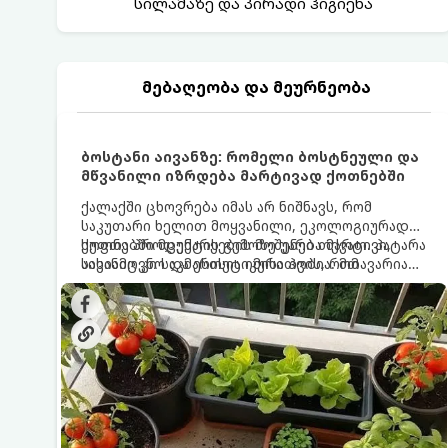
სილამაზე და პირადი ჰიგიენა
მებაღეობა და მეურნეობა
ბოსტანი აივანზე: რომელი ბოსტნეული და
მწვანილი იზრდება მარტივად ქოთნებში
ქალაქში ცხოვრება იმას არ ნიშნავს, რომ
საკუთარი ხელით მოყვანილი, ეკოლოგიურად
სუფთა პროდუქტის გემოზე უარი თქვათ. პატარა
ქოთნებში მცენარეების მოშენება მარტივი,
აივანიც კი საკმარისია იმისათვის, რომ
სასიამოვნო და ესთეტიკური ჰობია. მთავარია
მოიწყოთ მინი-ბოსტანი, საიდანაც
იცოდეთ, რომელი კულტურები ეგუებიან
ყოველდღიურად ახალ, არომატულ მწვანილსა
ქოთნის პირობებს ყველაზე კარგად და როგორ
და ბოსტნეულს მოკრეფთ.
მოუაროთ მათ სწორად.