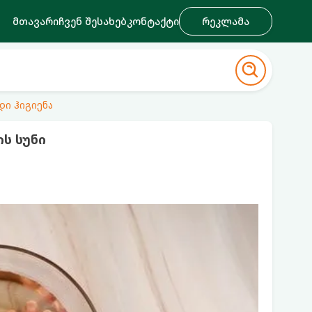
მთავარი
ჩვენ შესახებ
კონტაქტი
რეკლამა
დი ჰიგიენა
ს სუნი