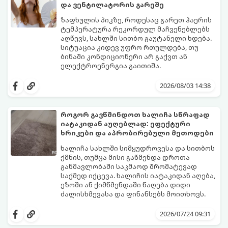
და ვენტილატორის გარეშე
ზაფხულის პიკზე, როდესაც გარეთ ჰაერის
ტემპერატურა რეკორდულ მაჩვენებლებს
აღწევს, სახლში სითბო გაუტანელი ხდება.
სიტუაცია კიდევ უფრო რთულდება, თუ
ბინაში კონდიციონერი არ გაქვთ ან
ელექტროენერგია გაითიშა.
საბედნიეროდ, არსებობს ფიზიკის მარტივი
კანონები და გამოცდილი ყოფითი ხრიკები,
2026/08/03 14:38
რომლებიც დაგეხმარებათ, საგრძნობლად
დაწიოთ ტემპერატურა სახლში და შექმნათ
სასიამოვნო სიგრილე სპეციალური
როგორ გავწმინდოთ ხალიჩა სწრაფად
ტექნიკის გარეშეც.
იატაკიდან აუღებლად: ეფექტური
გთავაზობთ 10 საუკეთესო და
ხრიკები და აპრობირებული მეთოდები
ხელმისაწვდომ მეთოდს:
ხალიჩა სახლში სიმყუდროვესა და სითბოს
ქმნის, თუმცა მისი გაწმენდა დროთა
განმავლობაში საკმაოდ შრომატევად
საქმედ იქცევა. ხალიჩის იატაკიდან აღება,
ეზოში ან ქიმწმენდაში წაღება დიდი
ძალისხმევასა და ფინანსებს მოითხოვს.
სინამდვილეში, არსებობს რამდენიმე
ეფექტური, ბიუჯეტური და აპრობირებული
2026/07/24 09:31
მეთოდი, რომელთა დახმარებითაც