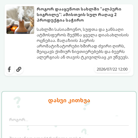
შეძლებთ ხალიჩის ადგილზევე გაწმენდას,
ლაქების ამოყვანასა და პირვანდელი
როგორ დააყენოთ სახლში "ალპური
სიახლის დაბრუნებას.
სიგრილე": ამისთვის სულ რაღაც 2
პროდუქტია საჭირო
სახლში სასიამოვნო, სუფთა და ჯანსაღი
ატმოსფეროს შექმნა ყველა დიასახლისის
ოცნებაა. მაღაზიის ჰაერის
არომატიზატორები ხშირად ძვირი ღირს,
შეიცავს ქიმიურ ნივთიერებებს და ბევრს
ალერგიას ან თავის ტკივილსაც კი უწვევს.
სინამდვილეში, ნამდვილი „ალპური
სიგრილისა“ და სიახლის ეფექტის მიღწევა
2026/07/22 12:00
სრულიად ბუნებრივი, უსაფრთხო და
ბიუჯეტური გზით არის შესაძლებელი.
ამისათვის სულ რაღაც 2 უბრალო
ინგრედიენტი დაგჭირდებათ, რომლებიც
სავარაუდოდ უკვე გაქვთ სამზარეულოში!
დასვი კითხვა