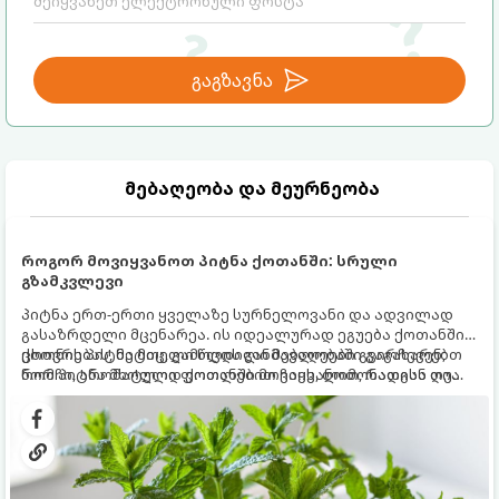
გაგზავნა
მებაღეობა და მეურნეობა
როგორ მოვიყვანოთ პიტნა ქოთანში: სრული
გზამკვლევი
პიტნა ერთ-ერთი ყველაზე სურნელოვანი და ადვილად
გასაზრდელი მცენარეა. ის იდეალურად ეგუება ქოთანში
ცხოვრებას, მეტიც, გამოცდილი მებაღეები გვირჩევენ,
ქოთნის პიტნა მთელი წლის განმავლობაში გაგახარებთ
რომ პიტნა მხოლოდ ქოთანში მოვიყვანოთ, რადგან ღია
ნორჩი, არომატული ფოთლებით ჩაის, ლიმონათისა თუ
გრუნტში (ბაღში) დარგვისას ის ფესვებით ძალიან
კერძებისთვის.
სწრაფად ვრცელდება და სხვა მცენარეებს ავიწროებს.