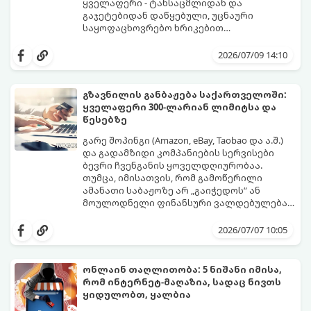
პროფესიონალური ხრიკი, რომლებიც
ყველაფერი - ტანსაცმლიდან და
ყოველთვის იდეალურ შედეგს მოგცემთ:
გაჯეტებიდან დაწყებული, უცნაური
საყოფაცხოვრებო ხრიკებით
დამთავრებული, თანაც სასაცილო
იმისათვის, რომ თქვენი მორიგი ამანათი
ფასებში. თუმცა, დაბალ ფასს თავისი
იმედგაცრუებად არ იქცეს, აუცილებელია
2026/07/09 14:10
რისკები ახლავს: ალბათ ყველას გინახავთ
ისწავლოთ პლატფორმების შიდა
მიმები სერიიდან
ალგორითმების „კითხვა“. გთავაზობთ
„რა შევუკვეთე და რა
ჩამოვიდა“.
პრაქტიკულ გზამკვლევს, თუ როგორ
გზავნილის განბაჟება საქართველოში:
გაშიფროთ რეიტინგები, რევიუები და
ყველაფერი 300-ლარიან ლიმიტსა და
შეარჩიოთ მართლაც ხარისხიანი
წესებზე
პროდუქტი.
გარე შოპინგი (Amazon, eBay, Taobao და ა.შ.)
და გადამზიდი კომპანიების სერვისები
ბევრი ჩვენგანის ყოველდღიურობაა.
თუმცა, იმისათვის, რომ გამოწერილი
ამანათი საბაჟოზე არ „გაიჭედოს“ ან
მოულოდნელი ფინანსური ვალდებულება
არ დაგვეკისროს, აუცილებელია ზუსტად
საბაჟო კოდექსი საკმაოდ მკაცრია,
ვიცოდეთ საქართველოში მოქმედი საბაჟო
შეცდომები კი ძვირად ჯდება. გთავაზობთ
2026/07/07 10:05
რეგულაციები.
იურიდიულ და პრაქტიკულ გზამკვლევს,
რომელიც დაგეხმარებათ ამანათების
მარტივად და კანონის სრული დაცვით
ონლაინ თაღლითობა: 5 ნიშანი იმისა,
მიღებაში.
რომ ინტერნეტ-მაღაზია, სადაც ნივთს
ყიდულობთ, ყალბია