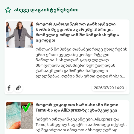
ასევე დაგაინტერესებთ:
როგორ გამოვიწეროთ ტანსაცმელი
ზომის შეცდომის გარეშე: 3 ხრიკი,
რომელიც ონლაინ შოპინგისას უნდა
იცოდეთ
ონლაინ შოპინგი თანამედროვე ცხოვრების
ერთ-ერთი ყველაზე კომფორტული
ნაწილია. სახლიდან გაუსვლელად
მსოფლიოს ნებისმიერი წერტილიდან
ტანსაცმლის გამოწერა ნამდვილი
ფუფუნებაა, თუმცა მას ერთი დიდი რისკი
ახლავს ზომის არასწორად შერჩევა.
ბევრს ჰგონია, რომ თუ საქართველოში „S“
ალბათ ყველას გამოგიცდიათ ისეთი
ან „M“ ზომას ატარებს, უცხოურ საიტებზეც
2026/07/20 14:20
იმედგაცრუება, როდესაც კვირების
ავტომატურად იგივე კატეგორია უნდა
განმავლობაში ნანატრი ამანათი ჩამოდის
მონიშნოს. სინამდვილეში, სხვადასხვა
და აღმოაჩენთ, რომ კაბა ზედმეტად
ბრენდსა და ქვეყანას სრულიად
როგორ ვიყიდოთ ხარისხიანი ნივთი
ვიწროა, ხოლო ქურთუკი გიგანტური.
განსხვავებული სტანდარტები აქვს.
Temu-სა და AliExpress-ზე: გზამკვლევი
იმისათვის, რომ თავიდან აიცილოთ
ნივთების უკან დაბრუნების დამქანცველი
ჩინური ონლაინ-გიგანტები, AliExpress და
პროცედურა ან ტანსაცმლის კარადაში
Temu, ნამდვილ სავაჭრო სამოთხედ იქცნენ.
გამოკეტვა, გამოიყენეთ ეს 3
აქ შეგიძლიათ იპოვოთ აბსოლუტურად