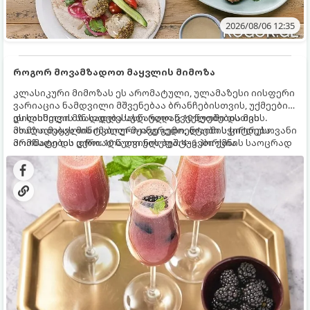
2026/08/06 12:35
როგორ მოვამზადოთ მაყვლის მიმოზა
კლასიკური მიმოზას ეს არომატული, ულამაზესი იისფერი
ვარიაცია ნამდვილი მშვენებაა ბრანჩებისთვის, უქმეების
დილისთვის ან სადღესასწაულო წვეულებებისთვის.
ეს სასმელი მზადდება სულ რაღაც 10 წუთში და მის
ახალი მაყვლის ტკბილ-მჟავე გემო, ლაიმის ციტრუსოვანი
მომზადებას მინიმალური ინგრედიენტები სჭირდება.
არომატი და ცქრიალა ღვინის ბუშტუკები ქმნის საოცრად
მომზადების დრო: 10 წუთი ულუფა: 4–6 პორცია
დახვეწილ და მაგრილებელ კოქტეილს.