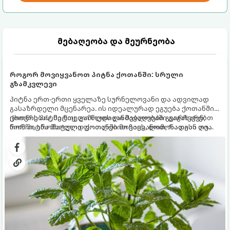
მებაღეობა და მეურნეობა
როგორ მოვიყვანოთ პიტნა ქოთანში: სრული
გზამკვლევი
პიტნა ერთ-ერთი ყველაზე სურნელოვანი და ადვილად
გასაზრდელი მცენარეა. ის იდეალურად ეგუება ქოთანში
ცხოვრებას, მეტიც, გამოცდილი მებაღეები გვირჩევენ,
ქოთნის პიტნა მთელი წლის განმავლობაში გაგახარებთ
რომ პიტნა მხოლოდ ქოთანში მოვიყვანოთ, რადგან ღია
ნორჩი, არომატული ფოთლებით ჩაის, ლიმონათისა თუ
გრუნტში (ბაღში) დარგვისას ის ფესვებით ძალიან
კერძებისთვის.
სწრაფად ვრცელდება და სხვა მცენარეებს ავიწროებს.