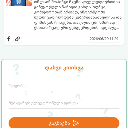
ონლაინ შოპინგი ჩვენი ყოველდღიურობის
განუყოფელი ნაწილი გახდა. თუმცა,
კომფორტთან ერთად, ინტერნეტში
მუდმივად იზრდება კიბერდანაშაულისა და
ფიშინგის რისკები. თაღლითები ხშირად
ქმნიან რეალური ვებგვერდების იდეალურ
ასლებს ან ახალ, მიმზიდველ ონლაინ-
იმისათვის, რომ არ გახდეთ
მაღაზიებს, რომელთა ერთადერთი მიზანი
კიბერთაღლითობის მსხვერპლი, ნივთის
2026/06/29 11:29
თქვენი საბანკო მონაცემების მოპარვა ან
შეძენამდე აუცილებლად შეამოწმეთ
თანხის თაღლითურად მითვისებაა.
ვებგვერდი ამ 5 საეჭვო ნიშანზე.
დასვი კითხვა
გაგზავნა