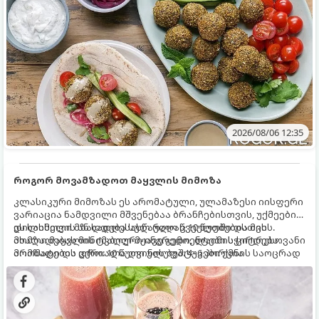
2026/08/06 12:35
როგორ მოვამზადოთ მაყვლის მიმოზა
კლასიკური მიმოზას ეს არომატული, ულამაზესი იისფერი
ვარიაცია ნამდვილი მშვენებაა ბრანჩებისთვის, უქმეების
დილისთვის ან სადღესასწაულო წვეულებებისთვის.
ეს სასმელი მზადდება სულ რაღაც 10 წუთში და მის
ახალი მაყვლის ტკბილ-მჟავე გემო, ლაიმის ციტრუსოვანი
მომზადებას მინიმალური ინგრედიენტები სჭირდება.
არომატი და ცქრიალა ღვინის ბუშტუკები ქმნის საოცრად
მომზადების დრო: 10 წუთი ულუფა: 4–6 პორცია
დახვეწილ და მაგრილებელ კოქტეილს.