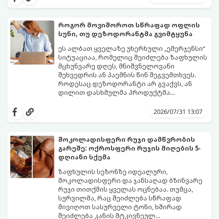
ფორების დაცობა.
ნაჭრის პირსახოცი თუ ერთჯერადი
ქაღალდის ხელსახოცი?
როგორ მოვიშოროთ სწრაფად ოფლის
სუნი, თუ დეზოდორანტმა გვიმტყუნა
ეს ალბათ ყველაზე უხერხული „ემერჯენსი“
სიტუაციაა, რომელიც შეიძლება ზაფხულის
მცხუნვარე დღეს, მნიშვნელოვანი
შეხვედრის ან პაემნის წინ შეგვემთხვეს.
როდესაც დეზოდორანტი არ გვაქვს, ან
დილით დასხმულმა პროდუქტმა
შუადღისთვის უკვე გვიმტყუნა და
მთავარია გვახსოვდეს:
თავად ოფლს
იღლიებში უსიამოვნო სუნი გაჩნდა,
სუნი არ აქვს. სუნს აჩენენ ბაქტერიები,
2026/07/31 13:07
პანიკაში ჩავარდნა არ ღირს.
რომლებიც იღლიის ნოტიო გარემოში
მომენტალურად მრავლდებიან.
შესაბამისად, ჩვენი მიზანია ამ
შოკოლადისფერი რუჯი დამწვრობის
ბაქტერიების განადგურება და კანის
გარეშე: ოქროსფერი რუჯის მიღების 5-
გამოშრობა.
აი, 5 ყველაზე ეფექტური,
დღიანი სქემა
აპრობირებული და ნაცადი ხერხი,
რომლებიც ნებისმიერ ოფისში, კაფესა
ზაფხულის სეზონზე იდეალური,
თუ საზოგადოებრივ ტუალეტში, სულ
შოკოლადისფერი და ჯანსაღად ბზინვარე
რაღაც 2 წუთში გადაგარჩენთ:
რუჯი თითქმის ყველას ოცნებაა. თუმცა,
სურვილმა, რაც შეიძლება სწრაფად
მივიღოთ სასურველი ტონი, ხშირად
შეიძლება კანის მტკივნეულ