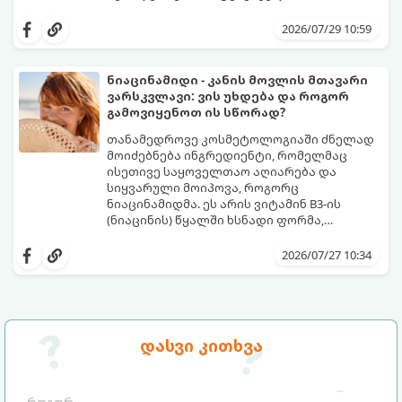
დამწვრობამდე, სიწითლემდე და
კანს სჭირდება დრო, რათა უსაფრთხოდ
აცილებამდე მიგვიყვანოს.
გამოიმუშაოს მელანინი - პიგმენტი,
2026/07/29 10:59
რომელიც მას ოქროსფერ ელფერს ანიჭებს.
დერმატოლოგების მიერ შემუშავებული ეს
5-დღიანი სქემა დაგეხმარებათ, მიიღოთ
ნიაცინამიდი - კანის მოვლის მთავარი
ღრმა, თანაბარი და ხანგრძლივი რუჯი
ვარსკვლავი: ვის უხდება და როგორ
კანის ჯანმრთელობის დაზიანების გარეშე.
გამოვიყენოთ ის სწორად?
თანამედროვე კოსმეტოლოგიაში ძნელად
მოიძებნება ინგრედიენტი, რომელმაც
ისეთივე საყოველთაო აღიარება და
სიყვარული მოიპოვა, როგორც
ნიაცინამიდმა. ეს არის ვიტამინ B3-ის
(ნიაცინის) წყალში ხსნადი ფორმა,
რომელიც თითქმის ყველა ტიპის
განვიხილოთ, რატომ გახდა ნიაცინამიდი
კანისთვის ნამდვილი „მაშველი რგოლია“.
თავის მოვლის რუტინის შეუცვლელი
2026/07/27 10:34
ნაწილი, ვისთვის არის ის განკუთვნილი და
როგორ უნდა გამოვიყენოთ ის
მაქსიმალური ეფექტის მისაღწევად.
დასვი კითხვა