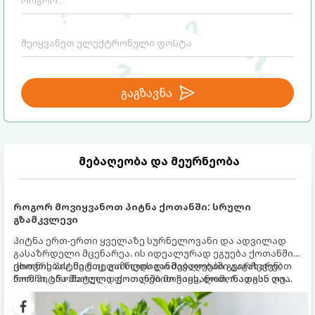
გაგზავნა
მებაღეობა და მეურნეობა
როგორ მოვიყვანოთ პიტნა ქოთანში: სრული
გზამკვლევი
პიტნა ერთ-ერთი ყველაზე სურნელოვანი და ადვილად
გასაზრდელი მცენარეა. ის იდეალურად ეგუება ქოთანში
ცხოვრებას, მეტიც, გამოცდილი მებაღეები გვირჩევენ,
ქოთნის პიტნა მთელი წლის განმავლობაში გაგახარებთ
რომ პიტნა მხოლოდ ქოთანში მოვიყვანოთ, რადგან ღია
ნორჩი, არომატული ფოთლებით ჩაის, ლიმონათისა თუ
გრუნტში (ბაღში) დარგვისას ის ფესვებით ძალიან
კერძებისთვის.
სწრაფად ვრცელდება და სხვა მცენარეებს ავიწროებს.