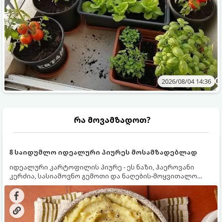
2026/08/04 14:36
რა მოვამზადოთ?
8 საიდუმლო იდეალური პიურეს მოსამზადებლად
იდეალური კარტოფილის პიურე - ეს ნაზი, ჰაეროვანი
კერძია, სასიამოვნო გემოთი და ნაღების-მოყვითალო
ფერით. მისი მომზადება ძალიან მარტივია, მაგრამ
არსებობს რამდენიმე საიდუმლო, რომლებიც უნდა
იცოდეთ, რომ პიურე იდეალურად გემრიელი გამოვიდეს.