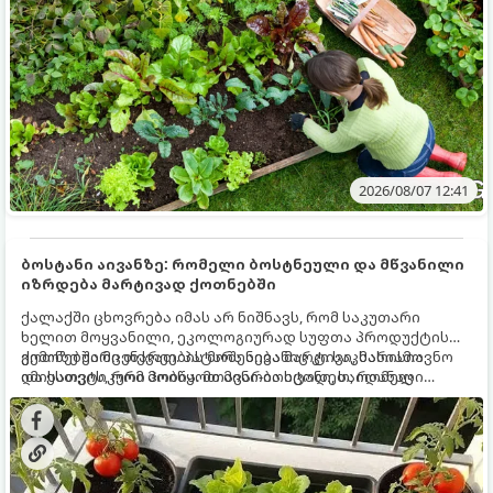
2026/08/07 12:41
ბოსტანი აივანზე: რომელი ბოსტნეული და მწვანილი
იზრდება მარტივად ქოთნებში
ქალაქში ცხოვრება იმას არ ნიშნავს, რომ საკუთარი
ხელით მოყვანილი, ეკოლოგიურად სუფთა პროდუქტის
გემოზე უარი თქვათ. პატარა აივანიც კი საკმარისია
ქოთნებში მცენარეების მოშენება მარტივი, სასიამოვნო
იმისათვის, რომ მოიწყოთ მინი-ბოსტანი, საიდანაც
და ესთეტიკური ჰობია. მთავარია იცოდეთ, რომელი
ყოველდღიურად ახალ, არომატულ მწვანილსა და
კულტურები ეგუებიან ქოთნის პირობებს ყველაზე კარგად
ბოსტნეულს მოკრეფთ.
და როგორ მოუაროთ მათ სწორად.