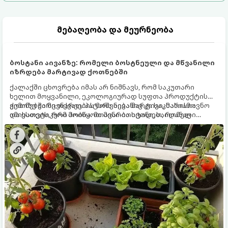
მებაღეობა და მეურნეობა
ბოსტანი აივანზე: რომელი ბოსტნეული და მწვანილი
იზრდება მარტივად ქოთნებში
ქალაქში ცხოვრება იმას არ ნიშნავს, რომ საკუთარი
ხელით მოყვანილი, ეკოლოგიურად სუფთა პროდუქტის
გემოზე უარი თქვათ. პატარა აივანიც კი საკმარისია
ქოთნებში მცენარეების მოშენება მარტივი, სასიამოვნო
იმისათვის, რომ მოიწყოთ მინი-ბოსტანი, საიდანაც
და ესთეტიკური ჰობია. მთავარია იცოდეთ, რომელი
ყოველდღიურად ახალ, არომატულ მწვანილსა და
კულტურები ეგუებიან ქოთნის პირობებს ყველაზე კარგად
ბოსტნეულს მოკრეფთ.
და როგორ მოუაროთ მათ სწორად.