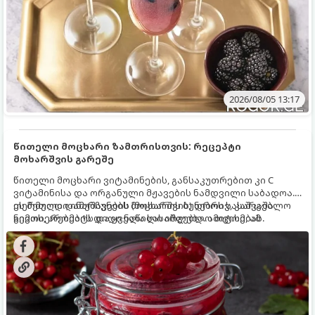
2026/08/05 13:17
წითელი მოცხარი ზამთრისთვის: რეცეპტი
მოხარშვის გარეშე
წითელი მოცხარი ვიტამინების, განსაკუთრებით კი C
ვიტამინისა და ორგანული მჟავების ნამდვილი საბადოა.
თერმული დამუშავების (მოხარშვის) დროს სასარგებლო
ეს მეთოდი ინარჩუნებს მოცხარის ბუნებრივ, კაშკაშა
ნივთიერებების დიდი ნაწილი იშლება. ამიტომ, ამ
გემოს, არომატს და ყველა სასარგებლო თვისებას.
კენკრის ზამთრისთვის შესანახად საუკეთესო გზა
„ცოცხალი ჯემის“ მომზადებაა - მოხარშვის გარეშე.