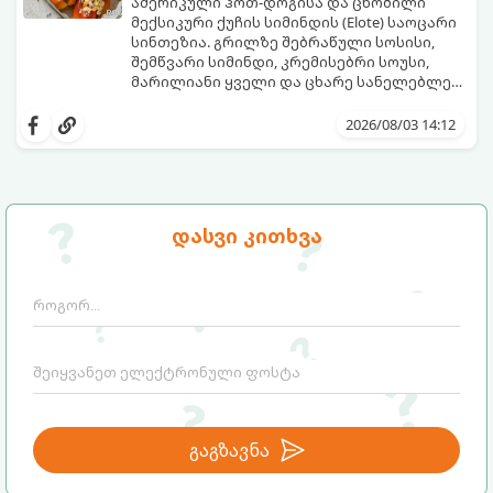
ამერიკული ჰოთ-დოგისა და ცნობილი
მექსიკური ქუჩის სიმინდის (Elote) საოცარი
სინთეზია. გრილზე შებრაწული სოსისი,
შემწვარი სიმინდი, კრემისებრი სოუსი,
მარილიანი ყველი და ცხარე სანელებლები
ქმნის ნამდვილი გემოების აფეთქებას.
ეს იდეალური კერძია ეზოს
წვეულებებისთვის, ბარბექიუსთვის ან
2026/08/03 14:12
უბრალოდ მეგობრებთან ერთად გემრიელი
ვახშმისთვის.
მომზადების დრო: 15 წუთი
ულუფა: 8 პორცია
დასვი კითხვა
გაგზავნა