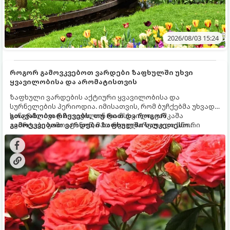
2026/08/03 15:24
როგორ გამოვკვებოთ ვარდები ზაფხულში უხვი
ყვავილობისა და არომატისთვის
ზაფხული ვარდების აქტიური ყვავილობისა და
სურნელების პერიოდია. იმისათვის, რომ ბუჩქებმა უხვად,
ხანგრძლივად იყვავილონ და მსხვილი, კაშკაშა
გთავაზობთ რჩევებს, თუ რით და როგორ
კვირტები გამოიტანონ, მათ რეგულარული და სწორი
გამოვკვებოთ ვარდები ზაფხულში საუკეთესო
გამოკვება სჭირდებათ. ზაფხულის პერიოდში მცენარის
შედეგის მისაღწევად:
მოთხოვნილებები იცვლება, ამიტომ მნიშვნელოვანია
ვიცოდეთ, რომელი სასუქები გამოიყენება ამ დროს.