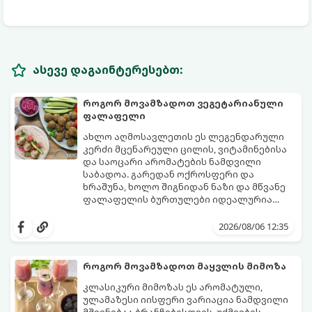
ასევე დაგაინტერესებთ:
როგორ მოვამზადოთ ვეგეტარიანული
ფალაფელი
ახლო აღმოსავლეთის ეს ლეგენდარული
კერძი მცენარეული ცილის, ვიტამინებისა
და საოცარი არომატების ნამდვილი
საბადოა. გარედან ოქროსფერი და
ხრაშუნა, ხოლო შიგნიდან ნაზი და მწვანე
ფალაფელის ბურთულები იდეალურია
პიტაში (არაბულ პურში) ჩასადებად,
ამ რეცეპტის მთავარი საიდუმლო იმაში
სალათებთან ერთად ან ტახინის (სესამის)
მდგომარეობს, რომ გამოიყენება
2026/08/06 12:35
სოუსთან მირთმევისთვის.
გამომშრალი და ჩამბალი მუხუდო და არა
დაკონსერვებული, რათა ბურთულებმა
შეწვისას ფორმა იდეალურად შეინარჩუნოს
როგორ მოვამზადოთ მაყვლის მიმოზა
და არ დაიშალოს.
მომზადების დრო: 20 წუთი (დამატებით
კლასიკური მიმოზას ეს არომატული,
მუხუდოს ჩალბობის დრო: 12-24 საათი)
ულამაზესი იისფერი ვარიაცია ნამდვილი