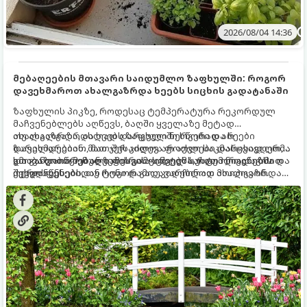
2026/08/04 14:36
მებაღეების მთავარი საიდუმლო ზაფხულში: როგორ
დავეხმაროთ ახალგაზრდა ხეებს სიცხის გადატანაში
ზაფხულის პიკზე, როდესაც ტემპერატურა რეკორდულ
მაჩვენებლებს აღწევს, ბაღში ყველაზე მეტად
ახალგაზრდა, ახლად დარგული ნერგები და ხეები
თუ ახალგაზრდა ხეებს ზაფხულში სწორად არ
ზარალდებიან. მათ ჯერ კიდევ არ აქვთ საკმარისად ღრმა
დავეხმარებით, მათ შესაძლოა ფოთლები დასცვივდეთ,
და განვითარებული ფესვთა სისტემა, რათა ნიადაგის
ხმობა დაიწყონ ან ზამთრის ყინვებს სუსტი ორგანიზმით
გთავაზობთ მებაღეების გამოცდილ საიდუმლოებებსა და
ქვედა ფენებიდან ტენი დამოუკიდებლად მოიპოვონ.
შეხვდნენ.
ოქროს წესებს, თუ როგორ გადავარჩინოთ ახალგაზრდა
ხეები ზაფხულის სიცხეში: