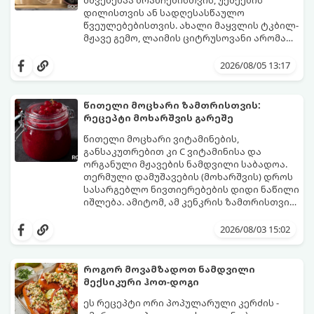
შეწვის დრო: 10–15 წუთი ულუფა: 20–24 ცალი
მშვენებაა ბრანჩებისთვის, უქმეების
ბურთულა (4–6 პორცია)
დილისთვის ან სადღესასწაულო
წვეულებებისთვის. ახალი მაყვლის ტკბილ-
მჟავე გემო, ლაიმის ციტრუსოვანი არომატი
და ცქრიალა ღვინის ბუშტუკები ქმნის
ეს სასმელი მზადდება სულ რაღაც 10 წუთში
საოცრად დახვეწილ და მაგრილებელ
და მის მომზადებას მინიმალური
2026/08/05 13:17
კოქტეილს.
ინგრედიენტები სჭირდება.
მომზადების დრო: 10 წუთი ულუფა: 4–6
პორცია
წითელი მოცხარი ზამთრისთვის:
რეცეპტი მოხარშვის გარეშე
წითელი მოცხარი ვიტამინების,
განსაკუთრებით კი C ვიტამინისა და
ორგანული მჟავების ნამდვილი საბადოა.
თერმული დამუშავების (მოხარშვის) დროს
სასარგებლო ნივთიერებების დიდი ნაწილი
იშლება. ამიტომ, ამ კენკრის ზამთრისთვის
შესანახად საუკეთესო გზა „ცოცხალი ჯემის“
ეს მეთოდი ინარჩუნებს მოცხარის
მომზადებაა - მოხარშვის გარეშე.
ბუნებრივ, კაშკაშა გემოს, არომატს და
2026/08/03 15:02
ყველა სასარგებლო თვისებას.
როგორ მოვამზადოთ ნამდვილი
მექსიკური ჰოთ-დოგი
ეს რეცეპტი ორი პოპულარული კერძის -