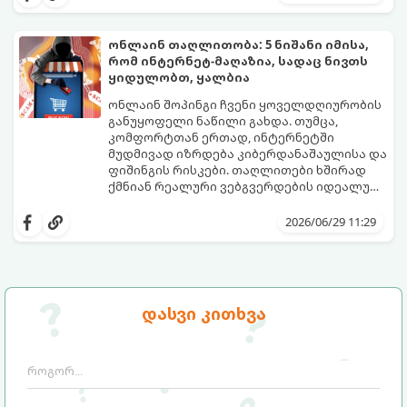
რეგულაციები.
იურიდიულ და პრაქტიკულ გზამკვლევს,
რომელიც დაგეხმარებათ ამანათების
მარტივად და კანონის სრული დაცვით
ონლაინ თაღლითობა: 5 ნიშანი იმისა,
მიღებაში.
რომ ინტერნეტ-მაღაზია, სადაც ნივთს
ყიდულობთ, ყალბია
ონლაინ შოპინგი ჩვენი ყოველდღიურობის
განუყოფელი ნაწილი გახდა. თუმცა,
კომფორტთან ერთად, ინტერნეტში
მუდმივად იზრდება კიბერდანაშაულისა და
ფიშინგის რისკები. თაღლითები ხშირად
ქმნიან რეალური ვებგვერდების იდეალურ
ასლებს ან ახალ, მიმზიდველ ონლაინ-
იმისათვის, რომ არ გახდეთ
მაღაზიებს, რომელთა ერთადერთი მიზანი
კიბერთაღლითობის მსხვერპლი, ნივთის
2026/06/29 11:29
თქვენი საბანკო მონაცემების მოპარვა ან
შეძენამდე აუცილებლად შეამოწმეთ
თანხის თაღლითურად მითვისებაა.
ვებგვერდი ამ 5 საეჭვო ნიშანზე.
დასვი კითხვა