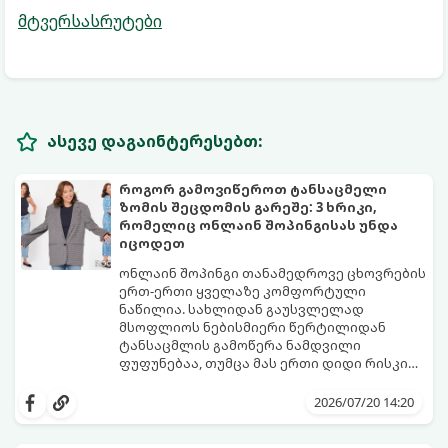
მტვერსასრუტები
ასევე დაგაინტერესებთ:
როგორ გამოვიწეროთ ტანსაცმელი
ზომის შეცდომის გარეშე: 3 ხრიკი,
რომელიც ონლაინ შოპინგისას უნდა
იცოდეთ
ონლაინ შოპინგი თანამედროვე ცხოვრების
ერთ-ერთი ყველაზე კომფორტული
ნაწილია. სახლიდან გაუსვლელად
მსოფლიოს ნებისმიერი წერტილიდან
ტანსაცმლის გამოწერა ნამდვილი
ფუფუნებაა, თუმცა მას ერთი დიდი რისკი
ახლავს ზომის არასწორად შერჩევა.
ბევრს ჰგონია, რომ თუ საქართველოში „S“
ალბათ ყველას გამოგიცდიათ ისეთი
ან „M“ ზომას ატარებს, უცხოურ საიტებზეც
2026/07/20 14:20
იმედგაცრუება, როდესაც კვირების
ავტომატურად იგივე კატეგორია უნდა
განმავლობაში ნანატრი ამანათი ჩამოდის
მონიშნოს. სინამდვილეში, სხვადასხვა