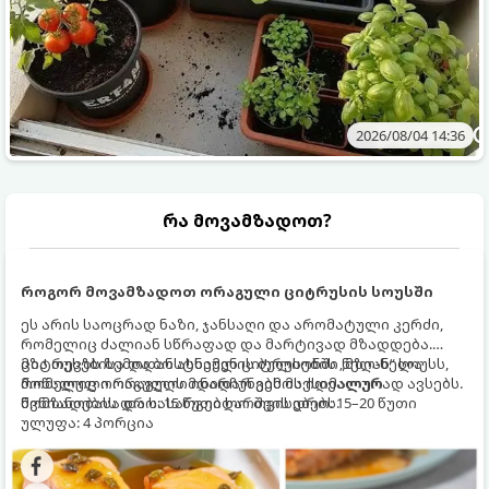
2026/08/04 14:36
რა მოვამზადოთ?
როგორ მოვამზადოთ ორაგული ციტრუსის სოუსში
ეს არის საოცრად ნაზი, ჯანსაღი და არომატული კერძი,
რომელიც ძალიან სწრაფად და მარტივად მზადდება.
ციტრუსებისა და ბოსტნეულის ბულიონში ნელ-ნელა
მზა თევზს ზემოდან ასხამენ ციტრუსების „მზიან“ სოუსს,
მოწალული ორაგული ინარჩუნებს მაქსიმალურ
რომელიც ორაგულის მდიდარ გემოს იდეალურად ავსებს.
წვნიანობასა და სასარგებლო თვისებებს.
მომზადების დრო: 15 წუთი ხარშვის დრო: 15–20 წუთი
ულუფა: 4 პორცია