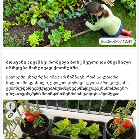
2026/08/07 12:41
ბოსტანი აივანზე: რომელი ბოსტნეული და მწვანილი
იზრდება მარტივად ქოთნებში
ქალაქში ცხოვრება იმას არ ნიშნავს, რომ საკუთარი
ხელით მოყვანილი, ეკოლოგიურად სუფთა პროდუქტის
გემოზე უარი თქვათ. პატარა აივანიც კი საკმარისია
ქოთნებში მცენარეების მოშენება მარტივი, სასიამოვნო
იმისათვის, რომ მოიწყოთ მინი-ბოსტანი, საიდანაც
და ესთეტიკური ჰობია. მთავარია იცოდეთ, რომელი
ყოველდღიურად ახალ, არომატულ მწვანილსა და
კულტურები ეგუებიან ქოთნის პირობებს ყველაზე კარგად
ბოსტნეულს მოკრეფთ.
და როგორ მოუაროთ მათ სწორად.