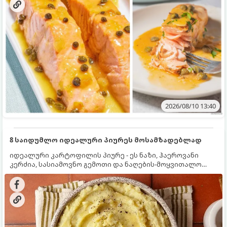
2026/08/10 13:40
8 საიდუმლო იდეალური პიურეს მოსამზადებლად
იდეალური კარტოფილის პიურე - ეს ნაზი, ჰაეროვანი
კერძია, სასიამოვნო გემოთი და ნაღების-მოყვითალო
ფერით. მისი მომზადება ძალიან მარტივია, მაგრამ
არსებობს რამდენიმე საიდუმლო, რომლებიც უნდა
იცოდეთ, რომ პიურე იდეალურად გემრიელი გამოვიდეს.