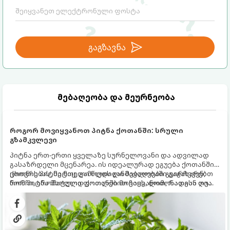
გაგზავნა
მებაღეობა და მეურნეობა
როგორ მოვიყვანოთ პიტნა ქოთანში: სრული
გზამკვლევი
პიტნა ერთ-ერთი ყველაზე სურნელოვანი და ადვილად
გასაზრდელი მცენარეა. ის იდეალურად ეგუება ქოთანში
ცხოვრებას, მეტიც, გამოცდილი მებაღეები გვირჩევენ,
ქოთნის პიტნა მთელი წლის განმავლობაში გაგახარებთ
რომ პიტნა მხოლოდ ქოთანში მოვიყვანოთ, რადგან ღია
ნორჩი, არომატული ფოთლებით ჩაის, ლიმონათისა თუ
გრუნტში (ბაღში) დარგვისას ის ფესვებით ძალიან
კერძებისთვის.
სწრაფად ვრცელდება და სხვა მცენარეებს ავიწროებს.