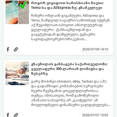
და აღმოაჩენთ, რომ კაბა ზედმეტად
ბრენდსა და ქვეყანას სრულიად
როგორ ვიყიდოთ ხარისხიანი ნივთი
ვიწროა, ხოლო ქურთუკი გიგანტური.
განსხვავებული სტანდარტები აქვს.
Temu-სა და AliExpress-ზე: გზამკვლევი
იმისათვის, რომ თავიდან აიცილოთ
ნივთების უკან დაბრუნების დამქანცველი
ჩინური ონლაინ-გიგანტები, AliExpress და
პროცედურა ან ტანსაცმლის კარადაში
Temu, ნამდვილ სავაჭრო სამოთხედ იქცნენ.
გამოკეტვა, გამოიყენეთ ეს 3
აქ შეგიძლიათ იპოვოთ აბსოლუტურად
პროფესიონალური ხრიკი, რომლებიც
ყველაფერი - ტანსაცმლიდან და
ყოველთვის იდეალურ შედეგს მოგცემთ:
გაჯეტებიდან დაწყებული, უცნაური
საყოფაცხოვრებო ხრიკებით
დამთავრებული, თანაც სასაცილო
იმისათვის, რომ თქვენი მორიგი ამანათი
ფასებში. თუმცა, დაბალ ფასს თავისი
იმედგაცრუებად არ იქცეს, აუცილებელია
2026/07/09 14:10
რისკები ახლავს: ალბათ ყველას გინახავთ
ისწავლოთ პლატფორმების შიდა
მიმები სერიიდან
ალგორითმების „კითხვა“. გთავაზობთ
„რა შევუკვეთე და რა
ჩამოვიდა“.
პრაქტიკულ გზამკვლევს, თუ როგორ
გზავნილის განბაჟება საქართველოში:
გაშიფროთ რეიტინგები, რევიუები და
ყველაფერი 300-ლარიან ლიმიტსა და
შეარჩიოთ მართლაც ხარისხიანი
წესებზე
პროდუქტი.
გარე შოპინგი (Amazon, eBay, Taobao და ა.შ.)
და გადამზიდი კომპანიების სერვისები
ბევრი ჩვენგანის ყოველდღიურობაა.
თუმცა, იმისათვის, რომ გამოწერილი
ამანათი საბაჟოზე არ „გაიჭედოს“ ან
მოულოდნელი ფინანსური ვალდებულება
არ დაგვეკისროს, აუცილებელია ზუსტად
საბაჟო კოდექსი საკმაოდ მკაცრია,
ვიცოდეთ საქართველოში მოქმედი საბაჟო
შეცდომები კი ძვირად ჯდება. გთავაზობთ
2026/07/07 10:05