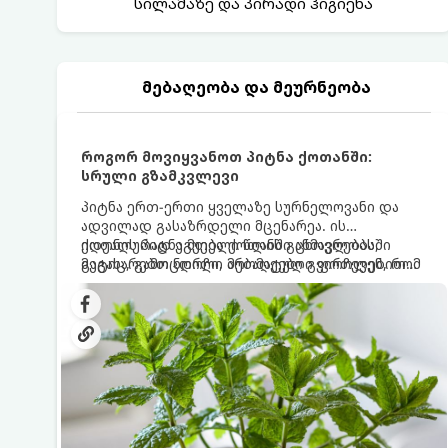
სილამაზე და პირადი ჰიგიენა
მებაღეობა და მეურნეობა
როგორ მოვიყვანოთ პიტნა ქოთანში:
სრული გზამკვლევი
პიტნა ერთ-ერთი ყველაზე სურნელოვანი და
ადვილად გასაზრდელი მცენარეა. ის
იდეალურად ეგუება ქოთანში ცხოვრებას,
ქოთნის პიტნა მთელი წლის განმავლობაში
მეტიც, გამოცდილი მებაღეები გვირჩევენ, რომ
გაგახარებთ ნორჩი, არომატული ფოთლებით
პიტნა მხოლოდ ქოთანში მოვიყვანოთ, რადგან
ჩაის, ლიმონათისა თუ კერძებისთვის.
ღია გრუნტში (ბაღში) დარგვისას ის ფესვებით
ძალიან სწრაფად ვრცელდება და სხვა
მცენარეებს ავიწროებს.