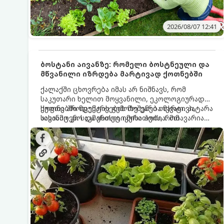
2026/08/07 12:41
ბოსტანი აივანზე: რომელი ბოსტნეული და
მწვანილი იზრდება მარტივად ქოთნებში
ქალაქში ცხოვრება იმას არ ნიშნავს, რომ
საკუთარი ხელით მოყვანილი, ეკოლოგიურად
სუფთა პროდუქტის გემოზე უარი თქვათ. პატარა
ქოთნებში მცენარეების მოშენება მარტივი,
აივანიც კი საკმარისია იმისათვის, რომ
სასიამოვნო და ესთეტიკური ჰობია. მთავარია
მოიწყოთ მინი-ბოსტანი, საიდანაც
იცოდეთ, რომელი კულტურები ეგუებიან
ყოველდღიურად ახალ, არომატულ მწვანილსა
ქოთნის პირობებს ყველაზე კარგად და როგორ
და ბოსტნეულს მოკრეფთ.
მოუაროთ მათ სწორად.