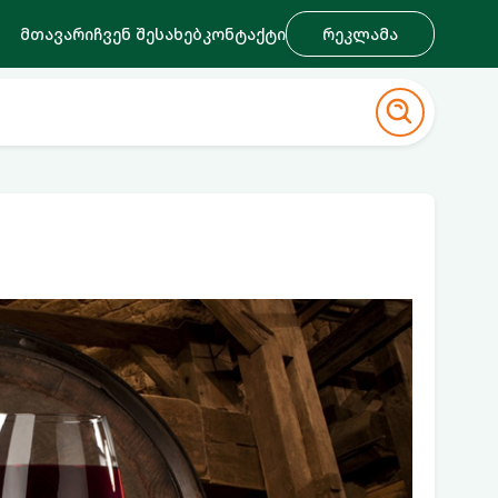
მთავარი
ჩვენ შესახებ
კონტაქტი
რეკლამა