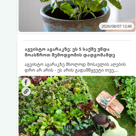
2026/08/07 12:46
აგვისტო აგარაკზე: ეს 5 საქმე უნდა
მოასწროთ შემოდგომის დადგომამდე
აგვისტო აგარაკზე მხოლოდ მოსავლის აღების
დრო არ არის - ეს არის გადამწყვეტი თვე,
როდესაც საფუძველი ეყრება მომავალი წლის
მოსავალს და ბაღი მზადდება შემოდგომა-
ზამთრის სეზონისთვის. იმისათვის, რომ
ნიადაგმა ენერგია აღიდგინოს, ხოლო
მცენარეებმა ზამთარს გაუძლონ, აგვისტოს
ბოლომდე 5 მნიშვნელოვანი საქმის გაკეთება
უნდა მოასწროთ: