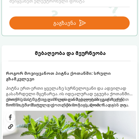
გაგზავნა
მებაღეობა და მეურნეობა
როგორ მოვიყვანოთ პიტნა ქოთანში: სრული
გზამკვლევი
პიტნა ერთ-ერთი ყველაზე სურნელოვანი და ადვილად
გასაზრდელი მცენარეა. ის იდეალურად ეგუება ქოთანში
ცხოვრებას, მეტიც, გამოცდილი მებაღეები გვირჩევენ,
ქოთნის პიტნა მთელი წლის განმავლობაში გაგახარებთ
რომ პიტნა მხოლოდ ქოთანში მოვიყვანოთ, რადგან ღია
ნორჩი, არომატული ფოთლებით ჩაის, ლიმონათისა თუ
გრუნტში (ბაღში) დარგვისას ის ფესვებით ძალიან
კერძებისთვის.
სწრაფად ვრცელდება და სხვა მცენარეებს ავიწროებს.