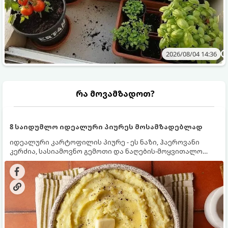
2026/08/04 14:36
რა მოვამზადოთ?
8 საიდუმლო იდეალური პიურეს მოსამზადებლად
იდეალური კარტოფილის პიურე - ეს ნაზი, ჰაეროვანი
კერძია, სასიამოვნო გემოთი და ნაღების-მოყვითალო
ფერით. მისი მომზადება ძალიან მარტივია, მაგრამ
არსებობს რამდენიმე საიდუმლო, რომლებიც უნდა
იცოდეთ, რომ პიურე იდეალურად გემრიელი გამოვიდეს.