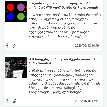
თამაშში კადრების რაოდენობას (FPS)
როგორ გადავიყვანოთ ფოტოშოპში
პირდაპირ ზრდის.
ფერები CMYK ფორმატში ბეჭდვისთვის
ციფრული ფოტოები და ნახატები, როგორც
წესი, RGB ფერთა გამაშია, რომელიც
ეკრანისთვისაა განკუთვნილი. თუმცა, თუ
ფოტოს დაბეჭდვას აპირებთ,
აუცილებელია მისი CMYK ფორმატში
გადაყვანა, რათა ნაბეჭდზე ფერები
მაქსიმალურად მიახლოებული იყოს
მიჰყევით ამ ნაბიჯ-ნაბიჯ გზამკვლევს
ორიგინალთან.
ფერების სწორად კონვერტაციისთვის:
2026/05/13 10:49
SEO სააგენტო - როგორ შევარჩიოთ SEO
პარტნიორი?
თანამედროვე ბიზნეს გარემოში საძიებო
სისტემების ოპტიმიზაცია კომპანიების
ციფრული განვითარების აუცილებელი
ნაწილია. შესაბამისი სააგენტოს შერჩევის
პროცესი მოითხოვს რამდენიმე
კრიტერიუმის გათვალისწინებას.
2026/04/16 12:11