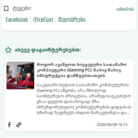
ტეგები:
გაზიარება
Facebook
(FireFox)
მეგობრები
ასევე დაგაინტერესებთ:
როგორ ავაწყოთ ბიუჯეტური სათამაშო
კომპიუტერი (Gaming PC): ნაბიჯ-ნაბიჯ
ინსტრუქცია დამწყებთათვის
საკუთარი ხელით სათამაშო კომპიუტერის
(Gaming PC) აწყობა არა მხოლოდ
საინტერესო პროცესია, არამედ საუკეთესო
გზაა ფულის დასაზოგად. მზა
(ბრენდირებული) კომპიუტერების ყიდვისას
ხშირად ზედმეტს იხდით მარკეტინგსა და
არაბალანსირებულ კომპონენტებში.
ეს დეტალური გზამკვლევი დაგეხმარებათ
ბიუჯეტური სისტემის აწყობისას მთავარია
შეარჩიოთ სწორი კომპონენტები და
2026/06/09 16:15
პრიორიტეტების სწორად გადანაწილება -
ააწყოთ დაბალანსებული სისტემა
ყოველი ლარი იქ უნდა დაიხარჯოს, რაც
მინიმალურ ბიუჯეტში.