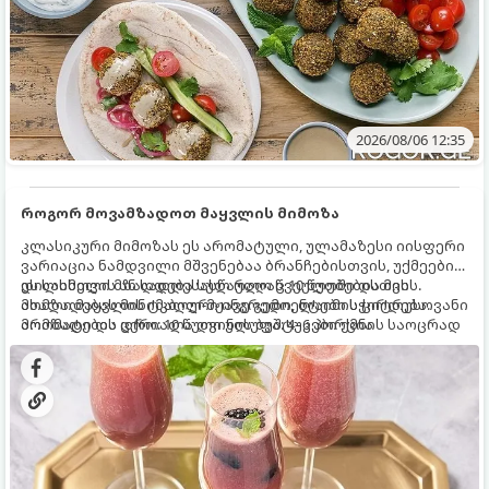
2026/08/06 12:35
როგორ მოვამზადოთ მაყვლის მიმოზა
კლასიკური მიმოზას ეს არომატული, ულამაზესი იისფერი
ვარიაცია ნამდვილი მშვენებაა ბრანჩებისთვის, უქმეების
დილისთვის ან სადღესასწაულო წვეულებებისთვის.
ეს სასმელი მზადდება სულ რაღაც 10 წუთში და მის
ახალი მაყვლის ტკბილ-მჟავე გემო, ლაიმის ციტრუსოვანი
მომზადებას მინიმალური ინგრედიენტები სჭირდება.
არომატი და ცქრიალა ღვინის ბუშტუკები ქმნის საოცრად
მომზადების დრო: 10 წუთი ულუფა: 4–6 პორცია
დახვეწილ და მაგრილებელ კოქტეილს.