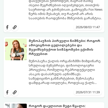
დასვენებას უთმობდეთ, მაგრამ მაინც
ისეთი შეგრძნებით იღვიძებდეთ, თითქოს
საერთოდ არ გძინებიათ. გამოცემა Fox News
წერს იმის შესახებ, თუ რატომ არ არის
საათების რაოდენობა მხნეობის გარანტია.
2026/08/03 11:47
მენოპაუზის პირველი ნიშნები: როგორ
ამოვიცნოთ ცვლილებები და
შევიმსუბუქოთ სიმპტომები ექიმის
რჩევებით
მენოპაუზა ქალის ორგანიზმში მიმდინარე
სრულიად ბუნებრივი, ფიზიოლოგიური
პროცესია, რომელიც რეპროდუქციული
ასაკის დასასრულს აღნიშნავს.
სამედიცინო განმარტებით, მენოპაუზა
დამდგარად ითვლება, როდესაც ქალს
ზედიზედ 12 თვის განმავლობაში არ ჰქონია
თუმცა, ორგანიზმში ჰორმონალური
მენსტრუაცია.
ცვლილებები ამ მომენტამდე ბევრად ადრე
2026/07/31 11:39
იწყება - ამ გარდამავალ ეტაპს
პერიმენოპაუზა ეწოდება (რომელიც
საშუალოდ 40-დან 50 წლამდე ასაკში იწყება
როგორ დავლიოთ მეტი წყალი: