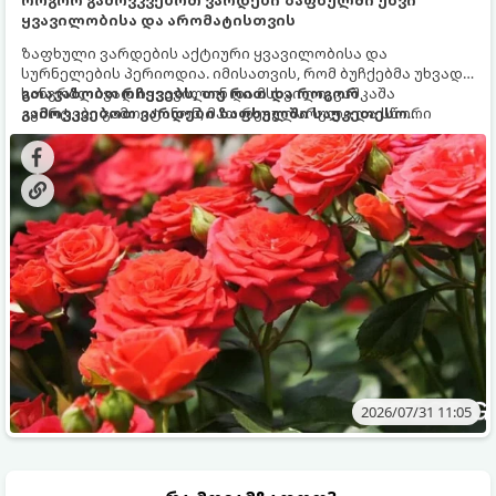
როგორ გამოვკვებოთ ვარდები ზაფხულში უხვი
ყვავილობისა და არომატისთვის
ზაფხული ვარდების აქტიური ყვავილობისა და
სურნელების პერიოდია. იმისათვის, რომ ბუჩქებმა უხვად,
ხანგრძლივად იყვავილონ და მსხვილი, კაშკაშა
გთავაზობთ რჩევებს, თუ რით და როგორ
კვირტები გამოიტანონ, მათ რეგულარული და სწორი
გამოვკვებოთ ვარდები ზაფხულში საუკეთესო
გამოკვება სჭირდებათ. ზაფხულის პერიოდში მცენარის
შედეგის მისაღწევად:
მოთხოვნილებები იცვლება, ამიტომ მნიშვნელოვანია
ვიცოდეთ, რომელი სასუქები გამოიყენება ამ დროს.
2026/07/31 11:05