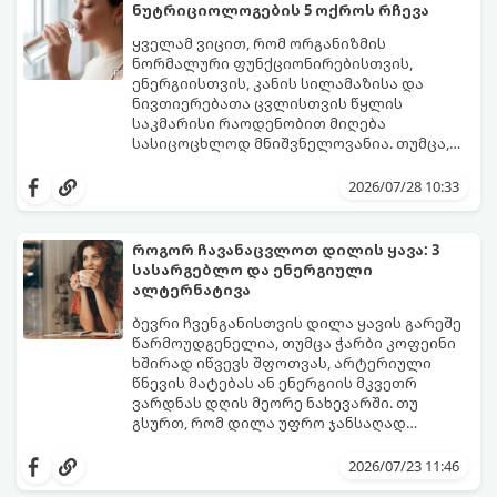
და შესაძლოა 4-დან 8 წლამდე
ნუტრიციოლოგების 5 ოქროს რჩევა
გაგრძელდეს).
იმისათვის, რომ ეს პერიოდი შფოთვის
გარეშე გაიაროთ, მნიშვნელოვანია
ყველამ ვიცით, რომ ორგანიზმის
იცოდეთ, რა სიგნალებს გზავნის ორგანიზმი
ნორმალური ფუნქციონირებისთვის,
და როგორ შეიმსუბუქოთ მდგომარეობა
ენერგიისთვის, კანის სილამაზისა და
მეან-გინეკოლოგებისა და
ნივთიერებათა ცვლისთვის წყლის
ნუტრიციოლოგების რეკომენდაციებით.
საკმარისი რაოდენობით მიღება
სასიცოცხლოდ მნიშვნელოვანია. თუმცა,
ყოველდღიური ფუსფუსის, საქმეებისა თუ
თუ ხშირად გავიწყდებათ წყლის
უბრალოდ ჩვევის არქონის გამო, დღის
დალევა ან მისი გემო მოსაწყენი
2026/07/28 10:33
განმავლობაში საჭირო ოდენობის წყლის
გეჩვენებათ, დიეტოლოგების ეს 5
დალევა ბევრისთვის ნამდვილ
მარტივი და ეფექტური რჩევა
გამოწვევად რჩება.
დაგეხმარებათ, წყლის სმა
როგორ ჩავანაცვლოთ დილის ყავა: 3
ყოველდღიურ, სასიამოვნო ჩვევად
სასარგებლო და ენერგიული
აქციოთ.
ალტერნატივა
ბევრი ჩვენგანისთვის დილა ყავის გარეშე
წარმოუდგენელია, თუმცა ჭარბი კოფეინი
ხშირად იწვევს შფოთვას, არტერიული
წნევის მატებას ან ენერგიის მკვეთრ
ვარდნას დღის მეორე ნახევარში. თუ
გსურთ, რომ დილა უფრო ჯანსაღად
დაიწყოთ და ენერგია დიდხანს
მიჰყევით ამ გზამკვლევს და აღმოაჩინეთ
შეინარჩუნოთ, ექსპერტები ყავის სამ
თქვენთვის სასურველი სასმელი:
2026/07/23 11:46
საუკეთესო ალტერნატივას გვთავაზობენ.