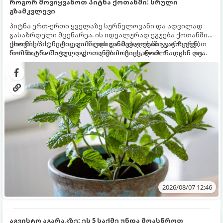
როგორ მოვიყვანოთ პიტნა ქოთანში: სრული
გზამკვლევი
პიტნა ერთ-ერთი ყველაზე სურნელოვანი და ადვილად
გასაზრდელი მცენარეა. ის იდეალურად ეგუება ქოთანში
ცხოვრებას, მეტიც, გამოცდილი მებაღეები გვირჩევენ,
ქოთნის პიტნა მთელი წლის განმავლობაში გაგახარებთ
რომ პიტნა მხოლოდ ქოთანში მოვიყვანოთ, რადგან ღია
ნორჩი, არომატული ფოთლებით ჩაის, ლიმონათისა თუ
გრუნტში (ბაღში) დარგვისას ის ფესვებით ძალიან
კერძებისთვის.
სწრაფად ვრცელდება და სხვა მცენარეებს ავიწროებს.
2026/08/07 12:46
აგვისტო აგარაკზე: ეს 5 საქმე უნდა მოასწროთ