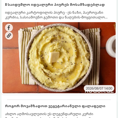
8 საიდუმლო იდეალური პიურეს მოსამზადებლად
იდეალური კარტოფილის პიურე - ეს ნაზი, ჰაეროვანი
კერძია, სასიამოვნო გემოთი და ნაღების-მოყვითალო
ფერით. მისი მომზადება ძალიან მარტივია, მაგრამ
არსებობს რამდენიმე საიდუმლო, რომლებიც უნდა
იცოდეთ, რომ პიურე იდეალურად გემრიელი გამოვიდეს.
2026/08/07 14:00
როგორ მოვამზადოთ ვეგეტარიანული ფალაფელი
ახლო აღმოსავლეთის ეს ლეგენდარული კერძი