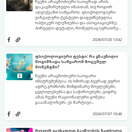
ჩვენი არაცნობიერი საოცრად არის
დაკავშირებული იმასთან, თუ როგორ
აღვიქვამთ სამყაროს. ფსიქოლოგიური
ვიზუალური ტესტები დაფუძნებულია
ოპტიკურ ილუზიებსა და ასოციაციებზე:
პირველი დეტალი, რომელსაც სურათზე
ამჩნევთ, პირდაპირ მიანიშნებს თქვენი
დახედეთ სურათს რამდენიმე წამით. რა
პიროვნების ფარულ მხარეებზე,
დაინახეთ პირველად?
2026/07/20 13:42
აზროვნების ტიპსა და გადაწყვეტილების
მიღების სტილზე.
ფსიქოლოგიური ტესტი: რა გზავნილი
მოგიმზადა სამყარომ მოცემულ
მომენტში?
ჩვენი არაცნობიერი საოცარი
ინსტრუმენტია. ის ხშირად ბევრად უფრო
ადრე გრძნობს მიმდინარე მოვლენებს,
ცვლილებებსა და საჭიროებებს, ვიდრე
ამას ჩვენი რაციონალური გონება
გააანალიზებს. ეს მარტივი
ფსიქოლოგიური ტესტი, რომელიც
დახუჭეთ თვალები, ღრმად ჩაისუნთქეთ,
ასოციაციურ აღქმაზეა დაფუძნებული,
აირჩიეთ სამი წერილიდან ის ერთი,
2026/07/07 10:46
დაგეხმარებათ გაიგოთ, თუ რა მთავარი
რომელიც ყველაზე მეტად გიზიდავთ და
გზავნილი ან რჩევა აქვს სამყაროს
წაიკითხეთ თქვენი პასუხი.
თქვენთვის ცხოვრების ამ ეტაპზე.
როგორ გავხადოთ ბავშვების ზაფხული