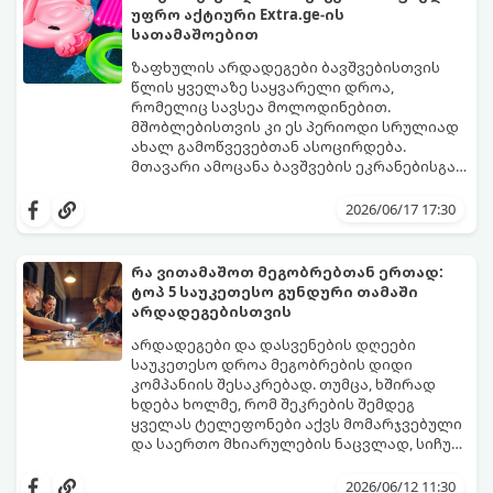
უფრო აქტიური Extra.ge-ის
სათამაშოებით
ზაფხულის არდადეგები ბავშვებისთვის
წლის ყველაზე საყვარელი დროა,
რომელიც სავსეა მოლოდინებით.
მშობლებისთვის კი ეს პერიოდი სრულიად
ახალ გამოწვევებთან ასოცირდება.
მთავარი ამოცანა ბავშვების ეკრანებისგან
მოწყვეტა და მათი ენერგიის სწორად
extra.ge
- ყველაზე დიდი ციფრული
მიმართვაა. მნიშვნელოვანია მათთვის
მარკეტფლეისი საქართველოში,
2026/06/17 17:30
ისეთი გარემოს შექმნა, სადაც დროს
გთავაზობთ პლატფორმას, რომელიც ამ
ხალისიანად და აქტიურად გაატარებენ.
პრობლემის მარტივად გადაჭრაში
ჯანსაღი რუტინა დასვენების დღეებშიც
დაგეხმარებათ. აქ ყველა ასაკისა და
რა ვითამაშოთ მეგობრებთან ერთად:
აუცილებელია.
ინტერესის მქონე ბავშვისთვის მოიძებნება
ტოპ 5 საუკეთესო გუნდური თამაში
იდეალური გასართობი საშუალება.
არდადეგებისთვის
არდადეგები და დასვენების დღეები
საუკეთესო დროა მეგობრების დიდი
კომპანიის შესაკრებად. თუმცა, ხშირად
ხდება ხოლმე, რომ შეკრების შემდეგ
ყველას ტელეფონები აქვს მომარჯვებული
და საერთო მხიარულების ნაცვლად, სიჩუმე
ისადგურებს. ამ სიტუაციიდან თავის
ინტელექტუალური, აზარტული და
დასაღწევად და ნამდვილი, ცოცხალი
იუმორით სავსე აქტივობები მეგობრებს
2026/06/12 11:30