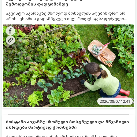
შემოდგომის დადგომამდე
აგვისტო აგარაკზე მხოლოდ მოსავლის აღების დრო არ
არის - ეს არის გადამწყვეტი თვე, როდესაც საფუძველი
ეყრება მომავალი წლის მოსავალს და ბაღი მზადდება
შემოდგომა-ზამთრის სეზონისთვის. იმისათვის, რომ
ნიადაგმა ენერგია აღიდგინოს, ხოლო მცენარეებმა
ზამთარს გაუძლონ, აგვისტოს ბოლომდე 5
მნიშვნელოვანი საქმის გაკეთება უნდა მოასწროთ:
2026/08/07 12:41
ბოსტანი აივანზე: რომელი ბოსტნეული და მწვანილი
იზრდება მარტივად ქოთნებში
ქალაქში ცხოვრება იმას არ ნიშნავს, რომ საკუთარი