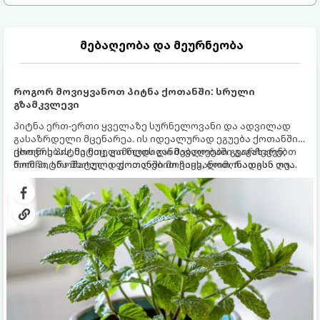
მებაღეობა და მეურნეობა
როგორ მოვიყვანოთ პიტნა ქოთანში: სრული
გზამკვლევი
პიტნა ერთ-ერთი ყველაზე სურნელოვანი და ადვილად
გასაზრდელი მცენარეა. ის იდეალურად ეგუება ქოთანში
ცხოვრებას, მეტიც, გამოცდილი მებაღეები გვირჩევენ,
ქოთნის პიტნა მთელი წლის განმავლობაში გაგახარებთ
რომ პიტნა მხოლოდ ქოთანში მოვიყვანოთ, რადგან ღია
ნორჩი, არომატული ფოთლებით ჩაის, ლიმონათისა თუ
გრუნტში (ბაღში) დარგვისას ის ფესვებით ძალიან
კერძებისთვის.
სწრაფად ვრცელდება და სხვა მცენარეებს ავიწროებს.