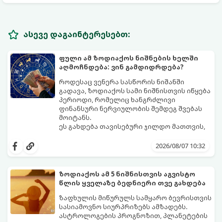
ასევე დაგაინტერესებთ:
ფული ამ ზოდიაქოს ნიშნების ხელში
აღმოჩნდება: ვინ გამდიდრდება?
როდესაც ვენერა სასწორის ნიშანში
გადავა, ზოდიაქოს სამი ნიშნისთვის იწყება
პერიოდი, რომელიც ხანგრძლივი
ფინანსური ნერვიულობის შემდეგ შვებას
მოიტანს.
ეს გახდება თავისებური ჯილდო მათთვის,
ვინც დიდხანს შრომობდა, მოთმინებას
იჩენდა და სირთულეების მიუხედავად წინ
2026/08/07 10:32
სვლას განაგრძობდა. ბევრი მიეჩვია
სტაბილურობისთვის ბრძოლას,
სურვილების გადადებასა და ხარჯების
ზოდიაქოს ამ 5 ნიშნისთვის აგვისტო
მკაცრ კონტროლს. თუმცა, ახლა სიტუაცია
პრობლემები, რომლებიც უსასრულო
წლის ყველაზე ბედნიერი თვე გახდება
თანდათან შეიცვლება.
გეგონათ, უკან დაიხევს, ამასთან ერთად კი
გაჩნდება მეტი ნდობა მომავლის მიმართ.
ზაფხულის მიწურულს სამყარო ბევრისთვის
რთული პერიოდის შემდეგ ეს ნიშნები
სასიამოვნო სიურპრიზებს ამზადებს.
შეძლებენ ამოისუნთქონ და დაინახონ
ასტროლოგების პროგნოზით, პლანეტების