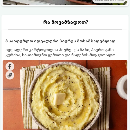
რა მოვამზადოთ?
8 საიდუმლო იდეალური პიურეს მოსამზადებლად
იდეალური კარტოფილის პიურე - ეს ნაზი, ჰაეროვანი
კერძია, სასიამოვნო გემოთი და ნაღების-მოყვითალო
ფერით. მისი მომზადება ძალიან მარტივია, მაგრამ
არსებობს რამდენიმე საიდუმლო, რომლებიც უნდა
იცოდეთ, რომ პიურე იდეალურად გემრიელი გამოვიდეს.