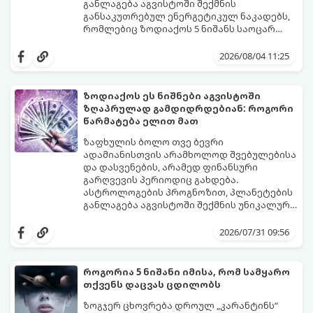
ახალი შესაძლებლობები.
განლაგება აგვისტოში შექმნის
განსაკუთრებულ ენერგეტიკულ ნაკადებს,
რომლებიც ზოდიაქოს 5 ნიშანს საოცარ
იღბალს, ჰარმონიასა და წარმატებას
მათთვის აგვისტო გარდამტეხი და წლის
მოუტანს.
ყველაზე ბედნიერი თვე აღმოჩნდება.
2026/08/04 11:25
გაიგეთ, მოხვდით თუ არა ამ იღბლიანთა
შორის:
ზოდიაქოს ეს ნიშნები აგვისტოში
ზღაპრულად გამდიდრდებიან: როგორი
წარმატება ელით მათ
ზაფხულის ბოლო თვე ბევრი
ადამიანისთვის არამხოლოდ შვებულებისა
და დასვენების, არამედ ფინანსური
გარღვევის პერიოდიც გახდება.
ასტროლოგების პროგნოზით, პლანეტების
განლაგება აგვისტოში შექმნის უნიკალურ
ენერგეტიკულ ნაკადებს, რომლებიც
გაიგეთ, მოხვდით თუ არა იმ იღბლიანთა
ზოდიაქოს 4 ნიშანს ფინანსური წარმატების
შორის, ვისაც აგვისტოში ფინანსური
2026/07/31 09:56
მიღწევასა და შემოსავლების
იღბალი გაუღიმებს:
საგრძნობლად გაზრდაში დაეხმარება.
როგორია 5 ნიშანი იმისა, რომ სამყარო
თქვენს დაცვას ცდილობს
ზოგჯერ ცხოვრება დროულ „კარანტინს“