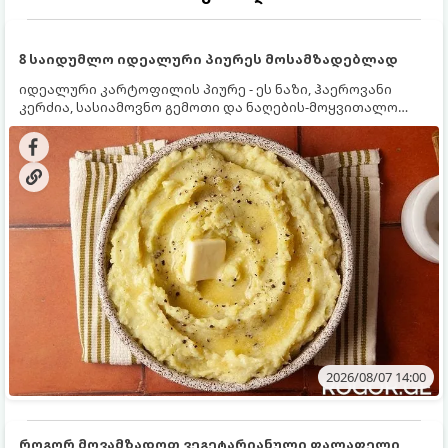
8 საიდუმლო იდეალური პიურეს მოსამზადებლად
იდეალური კარტოფილის პიურე - ეს ნაზი, ჰაეროვანი
კერძია, სასიამოვნო გემოთი და ნაღების-მოყვითალო
ფერით. მისი მომზადება ძალიან მარტივია, მაგრამ
არსებობს რამდენიმე საიდუმლო, რომლებიც უნდა
იცოდეთ, რომ პიურე იდეალურად გემრიელი გამოვიდეს.
2026/08/07 14:00
როგორ მოვამზადოთ ვეგეტარიანული ფალაფელი