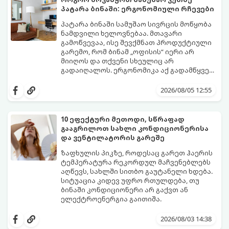
პატარა ბინაში: ერგონომიული რჩევები
პატარა ბინაში სამუშაო სივრცის მოწყობა
ნამდვილი ხელოვნებაა. მთავარი
გამოწვევაა, ისე შევქმნათ პროდუქტიული
გარემო, რომ ბინამ „ოფისის“ იერი არ
მიიღოს და თქვენი სხეულიც არ
გადაიღალოს. ერგონომიკა აქ გადამწყვეტ
როლს თამაშობს.
აი, როგორ მოაწყოთ იდეალური სამუშაო
კუთხე მცირე ფართში:
2026/08/05 12:55
10 ეფექტური მეთოდი, სწრაფად
გააგრილოთ სახლი კონდიციონერისა
და ვენტილატორის გარეშე
ზაფხულის პიკზე, როდესაც გარეთ ჰაერის
ტემპერატურა რეკორდულ მაჩვენებლებს
აღწევს, სახლში სითბო გაუტანელი ხდება.
სიტუაცია კიდევ უფრო რთულდება, თუ
ბინაში კონდიციონერი არ გაქვთ ან
ელექტროენერგია გაითიშა.
საბედნიეროდ, არსებობს ფიზიკის მარტივი
კანონები და გამოცდილი ყოფითი ხრიკები,
2026/08/03 14:38
რომლებიც დაგეხმარებათ, საგრძნობლად