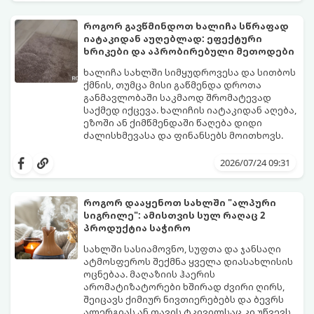
დაწიოთ ტემპერატურა სახლში და შექმნათ
სასიამოვნო სიგრილე სპეციალური
როგორ გავწმინდოთ ხალიჩა სწრაფად
ტექნიკის გარეშეც.
იატაკიდან აუღებლად: ეფექტური
გთავაზობთ 10 საუკეთესო და
ხრიკები და აპრობირებული მეთოდები
ხელმისაწვდომ მეთოდს:
ხალიჩა სახლში სიმყუდროვესა და სითბოს
ქმნის, თუმცა მისი გაწმენდა დროთა
განმავლობაში საკმაოდ შრომატევად
საქმედ იქცევა. ხალიჩის იატაკიდან აღება,
ეზოში ან ქიმწმენდაში წაღება დიდი
ძალისხმევასა და ფინანსებს მოითხოვს.
სინამდვილეში, არსებობს რამდენიმე
ეფექტური, ბიუჯეტური და აპრობირებული
2026/07/24 09:31
მეთოდი, რომელთა დახმარებითაც
შეძლებთ ხალიჩის ადგილზევე გაწმენდას,
ლაქების ამოყვანასა და პირვანდელი
როგორ დააყენოთ სახლში "ალპური
სიახლის დაბრუნებას.
სიგრილე": ამისთვის სულ რაღაც 2
პროდუქტია საჭირო
სახლში სასიამოვნო, სუფთა და ჯანსაღი
ატმოსფეროს შექმნა ყველა დიასახლისის
ოცნებაა. მაღაზიის ჰაერის
არომატიზატორები ხშირად ძვირი ღირს,
შეიცავს ქიმიურ ნივთიერებებს და ბევრს
ალერგიას ან თავის ტკივილსაც კი უწვევს.