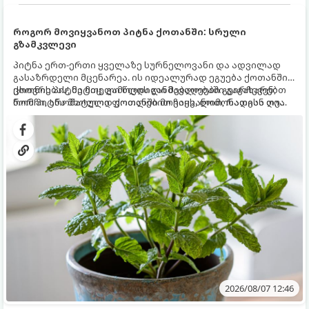
როგორ მოვიყვანოთ პიტნა ქოთანში: სრული
გზამკვლევი
პიტნა ერთ-ერთი ყველაზე სურნელოვანი და ადვილად
გასაზრდელი მცენარეა. ის იდეალურად ეგუება ქოთანში
ცხოვრებას, მეტიც, გამოცდილი მებაღეები გვირჩევენ,
ქოთნის პიტნა მთელი წლის განმავლობაში გაგახარებთ
რომ პიტნა მხოლოდ ქოთანში მოვიყვანოთ, რადგან ღია
ნორჩი, არომატული ფოთლებით ჩაის, ლიმონათისა თუ
გრუნტში (ბაღში) დარგვისას ის ფესვებით ძალიან
კერძებისთვის.
სწრაფად ვრცელდება და სხვა მცენარეებს ავიწროებს.
2026/08/07 12:46