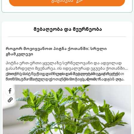
გაგზავნა
მებაღეობა და მეურნეობა
როგორ მოვიყვანოთ პიტნა ქოთანში: სრული
გზამკვლევი
პიტნა ერთ-ერთი ყველაზე სურნელოვანი და ადვილად
გასაზრდელი მცენარეა. ის იდეალურად ეგუება ქოთანში
ცხოვრებას, მეტიც, გამოცდილი მებაღეები გვირჩევენ,
ქოთნის პიტნა მთელი წლის განმავლობაში გაგახარებთ
რომ პიტნა მხოლოდ ქოთანში მოვიყვანოთ, რადგან ღია
ნორჩი, არომატული ფოთლებით ჩაის, ლიმონათისა თუ
გრუნტში (ბაღში) დარგვისას ის ფესვებით ძალიან
კერძებისთვის.
სწრაფად ვრცელდება და სხვა მცენარეებს ავიწროებს.