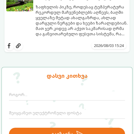
ზაფხულის პიკზე, როდესაც ტემპერატურა
რეკორდულ მაჩვენებლებს აღწევს, ბაღში
ყველაზე მეტად ახალგაზრდა, ახლად
დარგული ნერგები და ხეები ზარალდებიან.
მათ ჯერ კიდევ არ აქვთ საკმარისად ღრმა
და განვითარებული ფესვთა სისტემა, რათა
ნიადაგის ქვედა ფენებიდან ტენი
თუ ახალგაზრდა ხეებს ზაფხულში სწორად
დამოუკიდებლად მოიპოვონ.
არ დავეხმარებით, მათ შესაძლოა
2026/08/03 15:24
ფოთლები დასცვივდეთ, ხმობა დაიწყონ ან
ზამთრის ყინვებს სუსტი ორგანიზმით
შეხვდნენ.
გთავაზობთ მებაღეების გამოცდილ
საიდუმლოებებსა და ოქროს წესებს, თუ
დასვი კითხვა
როგორ გადავარჩინოთ ახალგაზრდა ხეები
ზაფხულის სიცხეში: