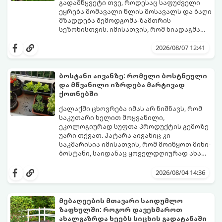
გადამწყვეტი თვე, როდესაც საფუძველი
ეყრება მომავალი წლის მოსავალს და ბაღი
მზადდება შემოდგომა-ზამთრის
სეზონისთვის. იმისათვის, რომ ნიადაგმა
ენერგია აღიდგინოს, ხოლო მცენარეებმა
ზამთარს გაუძლონ, აგვისტოს ბოლომდე 5
2026/08/07 12:41
მნიშვნელოვანი საქმის გაკეთება უნდა
მოასწროთ:
ბოსტანი აივანზე: რომელი ბოსტნეული
და მწვანილი იზრდება მარტივად
ქოთნებში
ქალაქში ცხოვრება იმას არ ნიშნავს, რომ
საკუთარი ხელით მოყვანილი,
ეკოლოგიურად სუფთა პროდუქტის გემოზე
უარი თქვათ. პატარა აივანიც კი
საკმარისია იმისათვის, რომ მოიწყოთ მინი-
ბოსტანი, საიდანაც ყოველდღიურად ახალ,
არომატულ მწვანილსა და ბოსტნეულს
ქოთნებში მცენარეების მოშენება მარტივი,
მოკრეფთ.
სასიამოვნო და ესთეტიკური ჰობია.
2026/08/04 14:36
მთავარია იცოდეთ, რომელი კულტურები
ეგუებიან ქოთნის პირობებს ყველაზე
კარგად და როგორ მოუაროთ მათ სწორად.
მებაღეების მთავარი საიდუმლო
ზაფხულში: როგორ დავეხმაროთ
ახალგაზრდა ხეებს სიცხის გადატანაში