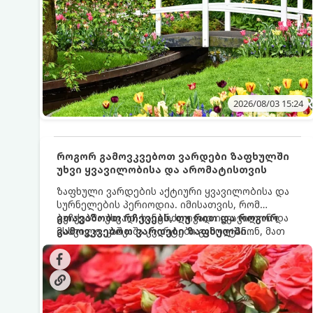
2026/08/03 15:24
როგორ გამოვკვებოთ ვარდები ზაფხულში
უხვი ყვავილობისა და არომატისთვის
ზაფხული ვარდების აქტიური ყვავილობისა და
სურნელების პერიოდია. იმისათვის, რომ
ბუჩქებმა უხვად, ხანგრძლივად იყვავილონ და
გთავაზობთ რჩევებს, თუ რით და როგორ
მსხვილი, კაშკაშა კვირტები გამოიტანონ, მათ
გამოვკვებოთ ვარდები ზაფხულში
რეგულარული და სწორი გამოკვება
საუკეთესო შედეგის მისაღწევად:
სჭირდებათ. ზაფხულის პერიოდში მცენარის
მოთხოვნილებები იცვლება, ამიტომ
მნიშვნელოვანია ვიცოდეთ, რომელი სასუქები
გამოიყენება ამ დროს.