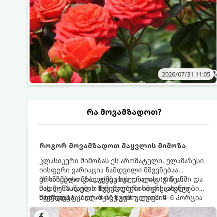
2026/07/31 11:05
რა მოვამზადოთ?
როგორ მოვამზადოთ მაყვლის მიმოზა
კლასიკური მიმოზას ეს არომატული, ულამაზესი
იისფერი ვარიაცია ნამდვილი მშვენებაა
ბრანჩებისთვის, უქმეების დილისთვის ან
ეს სასმელი მზადდება სულ რაღაც 10 წუთში და
სადღესასწაულო წვეულებებისთვის. ახალი
მის მომზადებას მინიმალური ინგრედიენტები
მაყვლის ტკბილ-მჟავე გემო, ლაიმის
სჭირდება.
მომზადების დრო: 10 წუთი ულუფა: 4–6 პორცია
ციტრუსოვანი არომატი და ცქრიალა ღვინის
ბუშტუკები ქმნის საოცრად დახვეწილ და