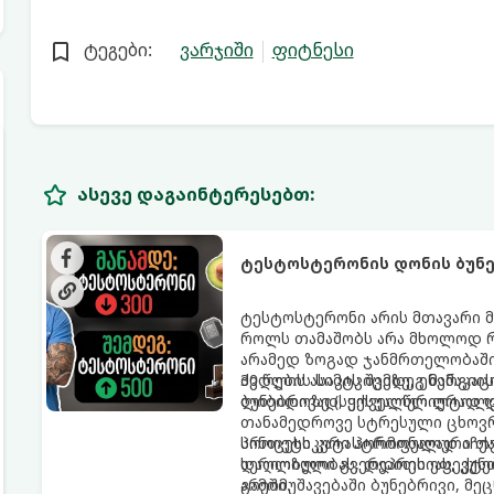
ტეგები:
ვარჯიში
ფიტნესი
ასევე დაგაინტერესებთ:
ტესტოსტერონის დონის ბუნებ
ტესტოსტერონი არის მთავარი მ
როლს თამაშობს არა მხოლოდ რ
არამედ ზოგად ჯანმრთელობაშიც
ძვლების სიმტკიცეზე, ენერგიის
30 წლის ასაკის შემდეგ მამაკ
ლიბიდოზე (სექსუალურ ლტოლვ
ბუნებრივად, ყოველწლიურად დ
თანამედროვე სტრესული ცხოვრე
პროცესს კატასტროფულად აჩქა
სინთეტიკური ჰორმონალური თე
დაღლილობას, დეპრესიას, კუნთ
სერიოზული გვერდითი ეფექტებ
არეში.
გამომუშავებაში ბუნებრივი, 