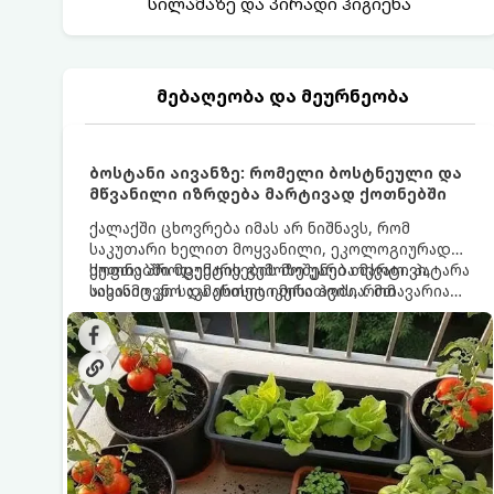
სილამაზე და პირადი ჰიგიენა
მებაღეობა და მეურნეობა
ბოსტანი აივანზე: რომელი ბოსტნეული და
მწვანილი იზრდება მარტივად ქოთნებში
ქალაქში ცხოვრება იმას არ ნიშნავს, რომ
საკუთარი ხელით მოყვანილი, ეკოლოგიურად
სუფთა პროდუქტის გემოზე უარი თქვათ. პატარა
ქოთნებში მცენარეების მოშენება მარტივი,
აივანიც კი საკმარისია იმისათვის, რომ
სასიამოვნო და ესთეტიკური ჰობია. მთავარია
მოიწყოთ მინი-ბოსტანი, საიდანაც
იცოდეთ, რომელი კულტურები ეგუებიან
ყოველდღიურად ახალ, არომატულ მწვანილსა
ქოთნის პირობებს ყველაზე კარგად და როგორ
და ბოსტნეულს მოკრეფთ.
მოუაროთ მათ სწორად.