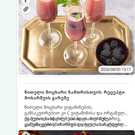
მაგრილებელ კოქტეილს.
2026/08/05 13:17
წითელი მოცხარი ზამთრისთვის: რეცეპტი
მოხარშვის გარეშე
წითელი მოცხარი ვიტამინების,
განსაკუთრებით კი C ვიტამინისა და ორგანული
მჟავების ნამდვილი საბადოა. თერმული
ეს მეთოდი ინარჩუნებს მოცხარის ბუნებრივ,
დამუშავების (მოხარშვის) დროს სასარგებლო
კაშკაშა გემოს, არომატს და ყველა სასარგებლო
ნივთიერებების დიდი ნაწილი იშლება. ამიტომ,
თვისებას.