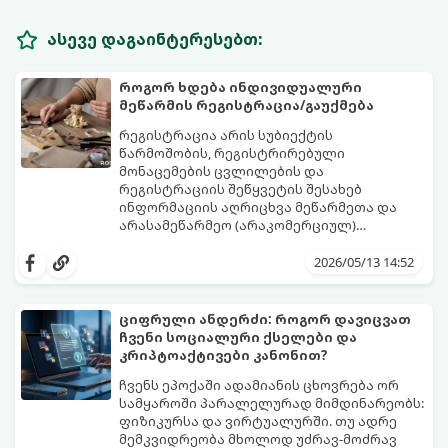
ასევე დაგაინტერესებთ:
როგორ ხდება ინდივიდუალური
მეწარმის რეგისტრაცია/გაუქმება
რეგისტრაცია არის სუბიექტის
წარმოშობის, რეგისტრირებული
მონაცემების ცვლილების და
რეგისტრაციის შეწყვეტის შესახებ
ინფორმაციის აღრიცხვა მეწარმეთა და
არასამეწარმეო (არაკომერციულ)
იურიდიულ პირთა რეესტრში, შესაბამისი
გადაწყვეტილების მიღებით. იურიდიული
2026/05/13 14:52
პირი, რომლის მიზანია სამეწარმეო
(კომერციული) ან არასამეწარმეო
(არაკომერციული) საქმიანობა,
ციფრული ანდერძი: როგორ დავიცვათ
სავალდებულოდ უნდა დარეგისტრირდეს
ჩვენი სოციალური ქსელები და
რესტრში.
კრიპტოაქტივები კანონით?
ჩვენს ეპოქაში ადამიანის ცხოვრება ორ
სამყაროში პარალელურად მიმდინარეობს:
ფიზიკურსა და ვირტუალურში. თუ ადრე
მემკვიდრეობა მხოლოდ უძრავ-მოძრავ