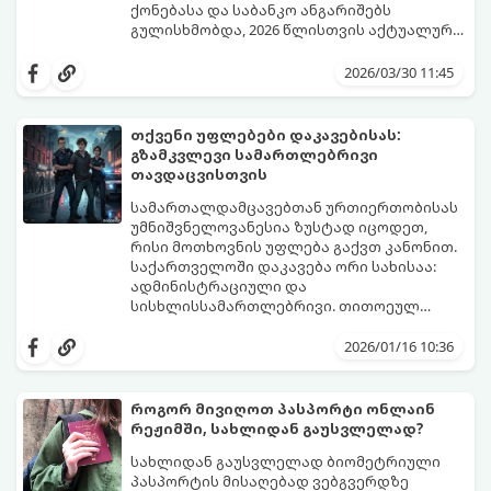
ქონებასა და საბანკო ანგარიშებს
გულისხმობდა, 2026 წლისთვის აქტუალური
გახდა ტერმინი „ციფრული მემკვიდრეობა“.
ამ სტატიაში განვიხილავთ, როგორ
რა ბედი ეწევა თქვენს ფოტოებს, სამუშაო
დაარეგულიროთ თქვენი ციფრული
2026/03/30 11:45
ფაილებს ან კრიპტოვალუტას, თუ თქვენ
აქტივების ბედი იურიდიულად და
მათზე წვდომას დაკარგავთ?
ტექნიკურად.
თქვენი უფლებები დაკავებისას:
გზამკვლევი სამართლებრივი
თავდაცვისთვის
სამართალდამცავებთან ურთიერთობისას
უმნიშვნელოვანესია ზუსტად იცოდეთ,
რისი მოთხოვნის უფლება გაქვთ კანონით.
საქართველოში დაკავება ორი სახისაა:
ადმინისტრაციული და
სისხლისსამართლებრივი. თითოეულ
მათგანს თავისი წესები და ვადები აქვს.
2026/01/16 10:36
როგორ მივიღოთ პასპორტი ონლაინ
რეჟიმში, სახლიდან გაუსვლელად?
სახლიდან გაუსვლელად ბიომეტრიული
პასპორტის მისაღებად ვებგვერდზე