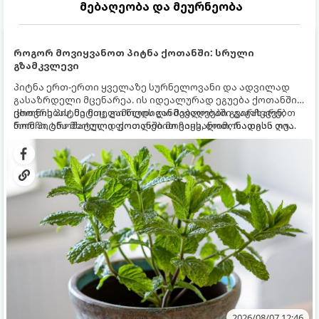
მებაღეობა და მეურნეობა
როგორ მოვიყვანოთ პიტნა ქოთანში: სრული
გზამკვლევი
პიტნა ერთ-ერთი ყველაზე სურნელოვანი და ადვილად
გასაზრდელი მცენარეა. ის იდეალურად ეგუება ქოთანში
ცხოვრებას, მეტიც, გამოცდილი მებაღეები გვირჩევენ,
ქოთნის პიტნა მთელი წლის განმავლობაში გაგახარებთ
რომ პიტნა მხოლოდ ქოთანში მოვიყვანოთ, რადგან ღია
ნორჩი, არომატული ფოთლებით ჩაის, ლიმონათისა თუ
გრუნტში (ბაღში) დარგვისას ის ფესვებით ძალიან
კერძებისთვის.
სწრაფად ვრცელდება და სხვა მცენარეებს ავიწროებს.
2026/08/07 12:46