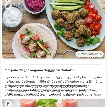
2026/08/06 12:35
როგორ მოვამზადოთ მაყვლის მიმოზა
კლასიკური მიმოზას ეს არომატული, ულამაზესი იისფერი
ვარიაცია ნამდვილი მშვენებაა ბრანჩებისთვის, უქმეების
დილისთვის ან სადღესასწაულო წვეულებებისთვის.
ეს სასმელი მზადდება სულ რაღაც 10 წუთში და მის
ახალი მაყვლის ტკბილ-მჟავე გემო, ლაიმის ციტრუსოვანი
მომზადებას მინიმალური ინგრედიენტები სჭირდება.
არომატი და ცქრიალა ღვინის ბუშტუკები ქმნის საოცრად
მომზადების დრო: 10 წუთი ულუფა: 4–6 პორცია
დახვეწილ და მაგრილებელ კოქტეილს.