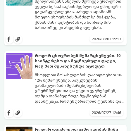
შვილისთვის სახელის შერჩევა ერთ-ერთი
ყველაზე საპასუხისმგებლო და ემოციური
გადაწყვეტილებაა. სახელი ადამიანს
მთელი ცხოვრების მანძილზე მიჰყვება,
ქმნის მის იდენტობას და ხშირად მის
ხასიათზეც კი ახდენს გავლენას.
ბოლო წლებში საქართველოში ტენდენცია
საგრძნობლად შეიცვალა: ტრადიციულ და
2026/08/03 15:13
კლასიკურ სახელებთან ერთად, მშობლები
სულ უფრო ხშირად ირჩევენ მოკლე,
ჟღერად და თანამედროვე სახელებს.
როგორ ცხოვრობენ მემარცხენეები: 10
საინტერესო და მეცნიერული ფაქტი,
რაც მათ შესახებ უნდა იცოდეთ
მსოფლიო მოსახლეობის დაახლოებით 10-
12% მემარცხენეა. საუკუნეების
განმავლობაში მემარცხენეობას
ცრურწმენებითა და ეჭვით უყურებდნენ,
თუმცა თანამედროვე მეცნიერებამ
დაამტკიცა, რომ ეს უბრალოდ ტვინისა და
ნერვული სისტემის მუშაობის უნიკალური
გთავაზობთ 10 საინტერესო მეცნიერულ
თავისებურებაა.
ფაქტს იმის შესახებ, თუ როგორ მუშაობს
2026/07/27 12:46
მემარცხენეების ტვინი და რა
უპირატესობები თუ გამოწვევები აქვთ
მათ ყოველდღიურ ცხოვრებაში.
როგორ დავძლიოთ გამოცდების შიში