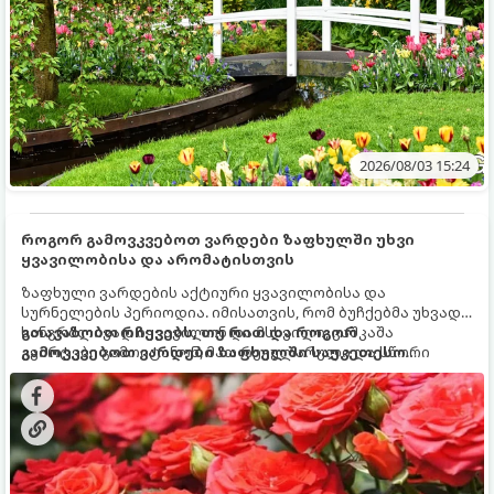
2026/08/03 15:24
როგორ გამოვკვებოთ ვარდები ზაფხულში უხვი
ყვავილობისა და არომატისთვის
ზაფხული ვარდების აქტიური ყვავილობისა და
სურნელების პერიოდია. იმისათვის, რომ ბუჩქებმა უხვად,
ხანგრძლივად იყვავილონ და მსხვილი, კაშკაშა
გთავაზობთ რჩევებს, თუ რით და როგორ
კვირტები გამოიტანონ, მათ რეგულარული და სწორი
გამოვკვებოთ ვარდები ზაფხულში საუკეთესო
გამოკვება სჭირდებათ. ზაფხულის პერიოდში მცენარის
შედეგის მისაღწევად:
მოთხოვნილებები იცვლება, ამიტომ მნიშვნელოვანია
ვიცოდეთ, რომელი სასუქები გამოიყენება ამ დროს.