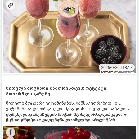
2026/08/05 13:17
წითელი მოცხარი ზამთრისთვის: რეცეპტი
მოხარშვის გარეშე
წითელი მოცხარი ვიტამინების, განსაკუთრებით კი C
ვიტამინისა და ორგანული მჟავების ნამდვილი საბადოა.
თერმული დამუშავების (მოხარშვის) დროს სასარგებლო
ეს მეთოდი ინარჩუნებს მოცხარის ბუნებრივ, კაშკაშა
ნივთიერებების დიდი ნაწილი იშლება. ამიტომ, ამ
გემოს, არომატს და ყველა სასარგებლო თვისებას.
კენკრის ზამთრისთვის შესანახად საუკეთესო გზა
„ცოცხალი ჯემის“ მომზადებაა - მოხარშვის გარეშე.