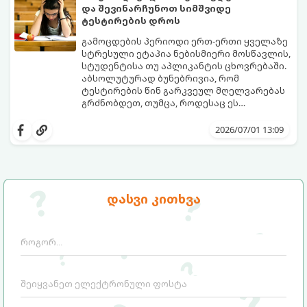
და შევინარჩუნოთ სიმშვიდე
ტესტირების დროს
გამოცდების პერიოდი ერთ-ერთი ყველაზე
სტრესული ეტაპია ნებისმიერი მოსწავლის,
სტუდენტისა თუ აპლიკანტის ცხოვრებაში.
აბსოლუტურად ბუნებრივია, რომ
ტესტირების წინ გარკვეულ მღელვარებას
გრძნობდეთ, თუმცა, როდესაც ეს
მღელვარება პანიკასა და ძლიერ შიშში
გამოცდების შიში (ტესტური შფოთვა)
გადადის, ის ბლოკავს ტვინის რესურსებს.
მხოლოდ ცოდნის ნაკლებობით არ არის
2026/07/01 13:09
ხშირად ხდება, რომ ნასწავლი მასალა
გამოწვეული. ეს არის ფსიქოლოგიური
გამოცდის ოთახში შესვლისთანავე
რეაქცია წარუმატებლობის შიშზე.
ადამიანს სრულიად ავიწყდება (ე.წ.
საბედნიეროდ, არსებობს კონკრეტული
„ბლექაუტის“ ეფექტი).
მეცნიერული ხრიკები, რომლებიც
დაგეხმარებათ ემოციების მართვასა და
გთავაზობთ ნაბიჯ-ნაბიჯ გზამკვლევს, თუ
დასვი კითხვა
ტესტირებისას მაქსიმალური
როგორ დაამარცხოთ საგამოცდო
კონცენტრაციის შენარჩუნებაში.
პანიკა: