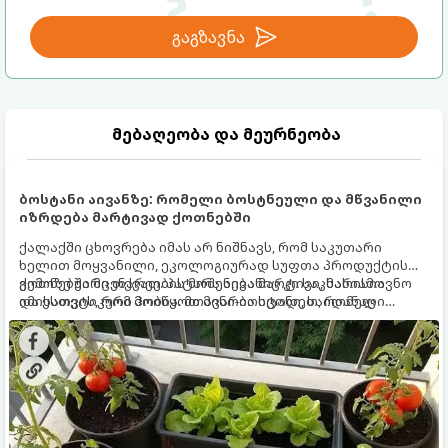
გაგზავნა
მებაღეობა და მეურნეობა
ბოსტანი აივანზე: რომელი ბოსტნეული და მწვანილი
იზრდება მარტივად ქოთნებში
ქალაქში ცხოვრება იმას არ ნიშნავს, რომ საკუთარი
ხელით მოყვანილი, ეკოლოგიურად სუფთა პროდუქტის
გემოზე უარი თქვათ. პატარა აივანიც კი საკმარისია
ქოთნებში მცენარეების მოშენება მარტივი, სასიამოვნო
იმისათვის, რომ მოიწყოთ მინი-ბოსტანი, საიდანაც
და ესთეტიკური ჰობია. მთავარია იცოდეთ, რომელი
ყოველდღიურად ახალ, არომატულ მწვანილსა და
კულტურები ეგუებიან ქოთნის პირობებს ყველაზე კარგად
ბოსტნეულს მოკრეფთ.
და როგორ მოუაროთ მათ სწორად.