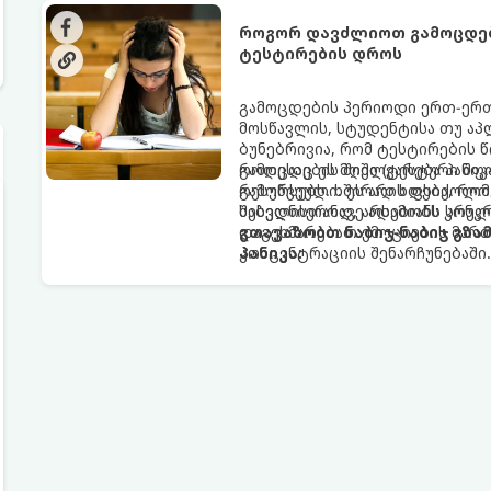
როგორ დავძლიოთ გამოცდები
ტესტირების დროს
გამოცდების პერიოდი ერთ-ერთ
მოსწავლის, სტუდენტისა თუ ა
ბუნებრივია, რომ ტესტირების 
როდესაც ეს მღელვარება პანიკა
გამოცდების შიში (ტესტური შ
რესურსებს. ხშირად ხდება, რო
გამოწვეული. ეს არის ფსიქოლო
შესვლისთანავე ადამიანს სრული
საბედნიეროდ, არსებობს კონკ
დაგეხმარებათ ემოციების მართ
გთავაზობთ ნაბიჯ-ნაბიჯ გზ
კონცენტრაციის შენარჩუნებაში.
პანიკა: