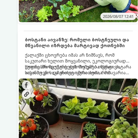
2026/08/07 12:41
ბოსტანი აივანზე: რომელი ბოსტნეული და
მწვანილი იზრდება მარტივად ქოთნებში
ქალაქში ცხოვრება იმას არ ნიშნავს, რომ
საკუთარი ხელით მოყვანილი, ეკოლოგიურად
სუფთა პროდუქტის გემოზე უარი თქვათ. პატარა
ქოთნებში მცენარეების მოშენება მარტივი,
აივანიც კი საკმარისია იმისათვის, რომ
სასიამოვნო და ესთეტიკური ჰობია. მთავარია
მოიწყოთ მინი-ბოსტანი, საიდანაც
იცოდეთ, რომელი კულტურები ეგუებიან
ყოველდღიურად ახალ, არომატულ მწვანილსა
ქოთნის პირობებს ყველაზე კარგად და როგორ
და ბოსტნეულს მოკრეფთ.
მოუაროთ მათ სწორად.