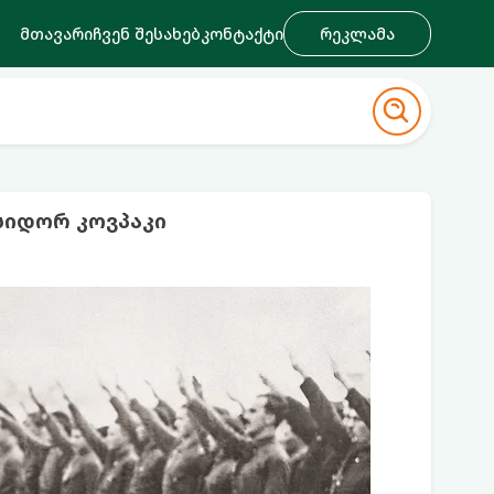
მთავარი
ჩვენ შესახებ
კონტაქტი
რეკლამა
სიდორ კოვპაკი