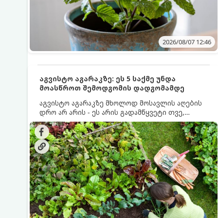
2026/08/07 12:46
აგვისტო აგარაკზე: ეს 5 საქმე უნდა
მოასწროთ შემოდგომის დადგომამდე
აგვისტო აგარაკზე მხოლოდ მოსავლის აღების
დრო არ არის - ეს არის გადამწყვეტი თვე,
როდესაც საფუძველი ეყრება მომავალი წლის
მოსავალს და ბაღი მზადდება შემოდგომა-
ზამთრის სეზონისთვის. იმისათვის, რომ
ნიადაგმა ენერგია აღიდგინოს, ხოლო
მცენარეებმა ზამთარს გაუძლონ, აგვისტოს
ბოლომდე 5 მნიშვნელოვანი საქმის გაკეთება
უნდა მოასწროთ: