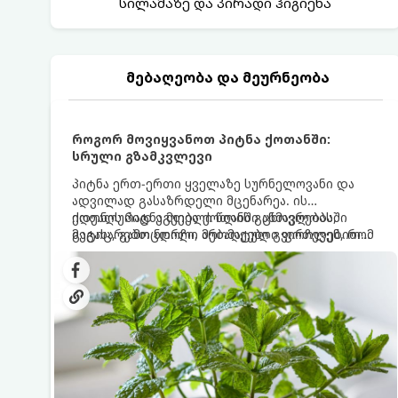
სილამაზე და პირადი ჰიგიენა
მებაღეობა და მეურნეობა
როგორ მოვიყვანოთ პიტნა ქოთანში:
სრული გზამკვლევი
პიტნა ერთ-ერთი ყველაზე სურნელოვანი და
ადვილად გასაზრდელი მცენარეა. ის
იდეალურად ეგუება ქოთანში ცხოვრებას,
ქოთნის პიტნა მთელი წლის განმავლობაში
მეტიც, გამოცდილი მებაღეები გვირჩევენ, რომ
გაგახარებთ ნორჩი, არომატული ფოთლებით
პიტნა მხოლოდ ქოთანში მოვიყვანოთ, რადგან
ჩაის, ლიმონათისა თუ კერძებისთვის.
ღია გრუნტში (ბაღში) დარგვისას ის ფესვებით
ძალიან სწრაფად ვრცელდება და სხვა
მცენარეებს ავიწროებს.