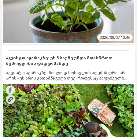
2026/08/07 12:46
აგვისტო აგარაკზე: ეს 5 საქმე უნდა მოასწროთ
შემოდგომის დადგომამდე
აგვისტო აგარაკზე მხოლოდ მოსავლის აღების დრო არ
არის - ეს არის გადამწყვეტი თვე, როდესაც საფუძველი
ეყრება მომავალი წლის მოსავალს და ბაღი მზადდება
შემოდგომა-ზამთრის სეზონისთვის. იმისათვის, რომ
ნიადაგმა ენერგია აღიდგინოს, ხოლო მცენარეებმა
ზამთარს გაუძლონ, აგვისტოს ბოლომდე 5
მნიშვნელოვანი საქმის გაკეთება უნდა მოასწროთ: