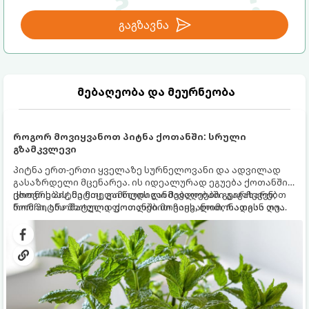
გაგზავნა
მებაღეობა და მეურნეობა
როგორ მოვიყვანოთ პიტნა ქოთანში: სრული
გზამკვლევი
პიტნა ერთ-ერთი ყველაზე სურნელოვანი და ადვილად
გასაზრდელი მცენარეა. ის იდეალურად ეგუება ქოთანში
ცხოვრებას, მეტიც, გამოცდილი მებაღეები გვირჩევენ,
ქოთნის პიტნა მთელი წლის განმავლობაში გაგახარებთ
რომ პიტნა მხოლოდ ქოთანში მოვიყვანოთ, რადგან ღია
ნორჩი, არომატული ფოთლებით ჩაის, ლიმონათისა თუ
გრუნტში (ბაღში) დარგვისას ის ფესვებით ძალიან
კერძებისთვის.
სწრაფად ვრცელდება და სხვა მცენარეებს ავიწროებს.