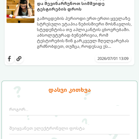
და შევინარჩუნოთ სიმშვიდე
ტესტირების დროს
გამოცდების პერიოდი ერთ-ერთი ყველაზე
სტრესული ეტაპია ნებისმიერი მოსწავლის,
სტუდენტისა თუ აპლიკანტის ცხოვრებაში.
აბსოლუტურად ბუნებრივია, რომ
ტესტირების წინ გარკვეულ მღელვარებას
გრძნობდეთ, თუმცა, როდესაც ეს
მღელვარება პანიკასა და ძლიერ შიშში
გამოცდების შიში (ტესტური შფოთვა)
გადადის, ის ბლოკავს ტვინის რესურსებს.
მხოლოდ ცოდნის ნაკლებობით არ არის
2026/07/01 13:09
ხშირად ხდება, რომ ნასწავლი მასალა
გამოწვეული. ეს არის ფსიქოლოგიური
გამოცდის ოთახში შესვლისთანავე
რეაქცია წარუმატებლობის შიშზე.
ადამიანს სრულიად ავიწყდება (ე.წ.
საბედნიეროდ, არსებობს კონკრეტული
„ბლექაუტის“ ეფექტი).
მეცნიერული ხრიკები, რომლებიც
დაგეხმარებათ ემოციების მართვასა და
გთავაზობთ ნაბიჯ-ნაბიჯ გზამკვლევს, თუ
დასვი კითხვა
ტესტირებისას მაქსიმალური
როგორ დაამარცხოთ საგამოცდო
კონცენტრაციის შენარჩუნებაში.
პანიკა: