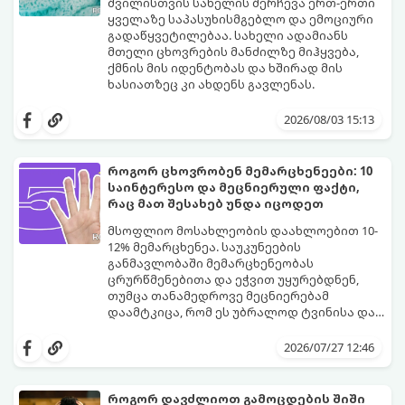
შვილისთვის სახელის შერჩევა ერთ-ერთი
ყველაზე საპასუხისმგებლო და ემოციური
გადაწყვეტილებაა. სახელი ადამიანს
მთელი ცხოვრების მანძილზე მიჰყვება,
ქმნის მის იდენტობას და ხშირად მის
ხასიათზეც კი ახდენს გავლენას.
ბოლო წლებში საქართველოში ტენდენცია
საგრძნობლად შეიცვალა: ტრადიციულ და
2026/08/03 15:13
კლასიკურ სახელებთან ერთად, მშობლები
სულ უფრო ხშირად ირჩევენ მოკლე,
ჟღერად და თანამედროვე სახელებს.
როგორ ცხოვრობენ მემარცხენეები: 10
საინტერესო და მეცნიერული ფაქტი,
რაც მათ შესახებ უნდა იცოდეთ
მსოფლიო მოსახლეობის დაახლოებით 10-
12% მემარცხენეა. საუკუნეების
განმავლობაში მემარცხენეობას
ცრურწმენებითა და ეჭვით უყურებდნენ,
თუმცა თანამედროვე მეცნიერებამ
დაამტკიცა, რომ ეს უბრალოდ ტვინისა და
ნერვული სისტემის მუშაობის უნიკალური
გთავაზობთ 10 საინტერესო მეცნიერულ
თავისებურებაა.
ფაქტს იმის შესახებ, თუ როგორ მუშაობს
2026/07/27 12:46
მემარცხენეების ტვინი და რა
უპირატესობები თუ გამოწვევები აქვთ
მათ ყოველდღიურ ცხოვრებაში.
როგორ დავძლიოთ გამოცდების შიში