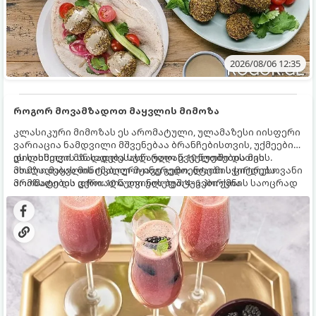
2026/08/06 12:35
როგორ მოვამზადოთ მაყვლის მიმოზა
კლასიკური მიმოზას ეს არომატული, ულამაზესი იისფერი
ვარიაცია ნამდვილი მშვენებაა ბრანჩებისთვის, უქმეების
დილისთვის ან სადღესასწაულო წვეულებებისთვის.
ეს სასმელი მზადდება სულ რაღაც 10 წუთში და მის
ახალი მაყვლის ტკბილ-მჟავე გემო, ლაიმის ციტრუსოვანი
მომზადებას მინიმალური ინგრედიენტები სჭირდება.
არომატი და ცქრიალა ღვინის ბუშტუკები ქმნის საოცრად
მომზადების დრო: 10 წუთი ულუფა: 4–6 პორცია
დახვეწილ და მაგრილებელ კოქტეილს.