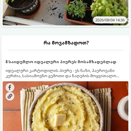
2026/08/04 14:36
რა მოვამზადოთ?
8 საიდუმლო იდეალური პიურეს მოსამზადებლად
იდეალური კარტოფილის პიურე - ეს ნაზი, ჰაეროვანი
კერძია, სასიამოვნო გემოთი და ნაღების-მოყვითალო
ფერით. მისი მომზადება ძალიან მარტივია, მაგრამ
არსებობს რამდენიმე საიდუმლო, რომლებიც უნდა
იცოდეთ, რომ პიურე იდეალურად გემრიელი გამოვიდეს.