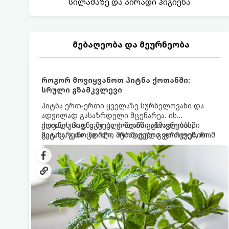
სილამაზე და პირადი ჰიგიენა
მებაღეობა და მეურნეობა
როგორ მოვიყვანოთ პიტნა ქოთანში:
სრული გზამკვლევი
პიტნა ერთ-ერთი ყველაზე სურნელოვანი და
ადვილად გასაზრდელი მცენარეა. ის
იდეალურად ეგუება ქოთანში ცხოვრებას,
ქოთნის პიტნა მთელი წლის განმავლობაში
მეტიც, გამოცდილი მებაღეები გვირჩევენ, რომ
გაგახარებთ ნორჩი, არომატული ფოთლებით
პიტნა მხოლოდ ქოთანში მოვიყვანოთ, რადგან
ჩაის, ლიმონათისა თუ კერძებისთვის.
ღია გრუნტში (ბაღში) დარგვისას ის ფესვებით
ძალიან სწრაფად ვრცელდება და სხვა
მცენარეებს ავიწროებს.