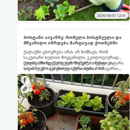
2026/08/07 12:41
ბოსტანი აივანზე: რომელი ბოსტნეული და
მწვანილი იზრდება მარტივად ქოთნებში
ქალაქში ცხოვრება იმას არ ნიშნავს, რომ
საკუთარი ხელით მოყვანილი, ეკოლოგიურად
სუფთა პროდუქტის გემოზე უარი თქვათ. პატარა
ქოთნებში მცენარეების მოშენება მარტივი,
აივანიც კი საკმარისია იმისათვის, რომ
სასიამოვნო და ესთეტიკური ჰობია. მთავარია
მოიწყოთ მინი-ბოსტანი, საიდანაც
იცოდეთ, რომელი კულტურები ეგუებიან
ყოველდღიურად ახალ, არომატულ მწვანილსა
ქოთნის პირობებს ყველაზე კარგად და როგორ
და ბოსტნეულს მოკრეფთ.
მოუაროთ მათ სწორად.