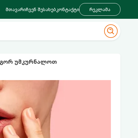
მთავარი
ჩვენ შესახებ
კონტაქტი
რეკლამა
როგორ უმკურნალოთ