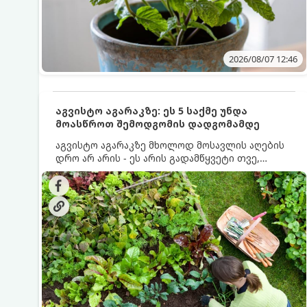
2026/08/07 12:46
აგვისტო აგარაკზე: ეს 5 საქმე უნდა
მოასწროთ შემოდგომის დადგომამდე
აგვისტო აგარაკზე მხოლოდ მოსავლის აღების
დრო არ არის - ეს არის გადამწყვეტი თვე,
როდესაც საფუძველი ეყრება მომავალი წლის
მოსავალს და ბაღი მზადდება შემოდგომა-
ზამთრის სეზონისთვის. იმისათვის, რომ
ნიადაგმა ენერგია აღიდგინოს, ხოლო
მცენარეებმა ზამთარს გაუძლონ, აგვისტოს
ბოლომდე 5 მნიშვნელოვანი საქმის გაკეთება
უნდა მოასწროთ: