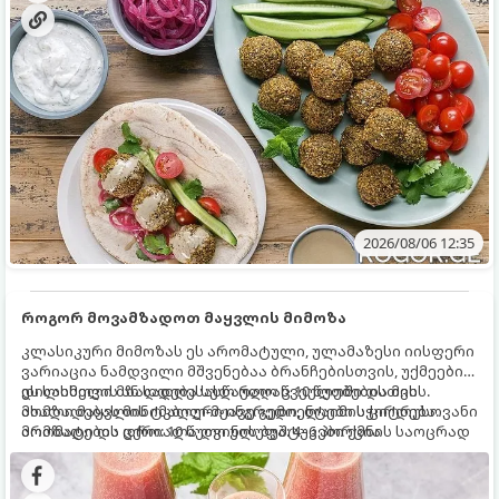
2026/08/06 12:35
როგორ მოვამზადოთ მაყვლის მიმოზა
კლასიკური მიმოზას ეს არომატული, ულამაზესი იისფერი
ვარიაცია ნამდვილი მშვენებაა ბრანჩებისთვის, უქმეების
დილისთვის ან სადღესასწაულო წვეულებებისთვის.
ეს სასმელი მზადდება სულ რაღაც 10 წუთში და მის
ახალი მაყვლის ტკბილ-მჟავე გემო, ლაიმის ციტრუსოვანი
მომზადებას მინიმალური ინგრედიენტები სჭირდება.
არომატი და ცქრიალა ღვინის ბუშტუკები ქმნის საოცრად
მომზადების დრო: 10 წუთი ულუფა: 4–6 პორცია
დახვეწილ და მაგრილებელ კოქტეილს.