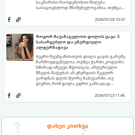
ნუტრიციოლოგების რეკომენდაციებით.
საკმარისი რაოდენობით მიღება
სასიცოცხლოდ მნიშვნელოვანია. თუმცა,
ყოველდღიური ფუსფუსის, საქმეებისა თუ
თუ ხშირად გავიწყდებათ წყლის
უბრალოდ ჩვევის არქონის გამო, დღის
დალევა ან მისი გემო მოსაწყენი
2026/07/28 10:33
განმავლობაში საჭირო ოდენობის წყლის
გეჩვენებათ, დიეტოლოგების ეს 5
დალევა ბევრისთვის ნამდვილ
მარტივი და ეფექტური რჩევა
გამოწვევად რჩება.
დაგეხმარებათ, წყლის სმა
როგორ ჩავანაცვლოთ დილის ყავა: 3
ყოველდღიურ, სასიამოვნო ჩვევად
სასარგებლო და ენერგიული
აქციოთ.
ალტერნატივა
ბევრი ჩვენგანისთვის დილა ყავის გარეშე
წარმოუდგენელია, თუმცა ჭარბი კოფეინი
ხშირად იწვევს შფოთვას, არტერიული
წნევის მატებას ან ენერგიის მკვეთრ
ვარდნას დღის მეორე ნახევარში. თუ
გსურთ, რომ დილა უფრო ჯანსაღად
დაიწყოთ და ენერგია დიდხანს
მიჰყევით ამ გზამკვლევს და აღმოაჩინეთ
შეინარჩუნოთ, ექსპერტები ყავის სამ
თქვენთვის სასურველი სასმელი:
2026/07/23 11:46
საუკეთესო ალტერნატივას გვთავაზობენ.
დასვი კითხვა