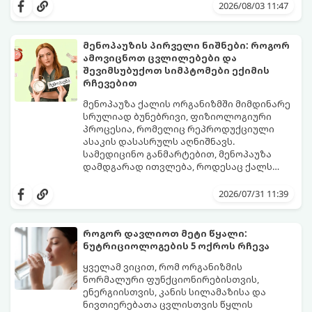
2026/08/03 11:47
მენოპაუზის პირველი ნიშნები: როგორ
ამოვიცნოთ ცვლილებები და
შევიმსუბუქოთ სიმპტომები ექიმის
რჩევებით
მენოპაუზა ქალის ორგანიზმში მიმდინარე
სრულიად ბუნებრივი, ფიზიოლოგიური
პროცესია, რომელიც რეპროდუქციული
ასაკის დასასრულს აღნიშნავს.
სამედიცინო განმარტებით, მენოპაუზა
დამდგარად ითვლება, როდესაც ქალს
ზედიზედ 12 თვის განმავლობაში არ ჰქონია
თუმცა, ორგანიზმში ჰორმონალური
მენსტრუაცია.
ცვლილებები ამ მომენტამდე ბევრად ადრე
2026/07/31 11:39
იწყება - ამ გარდამავალ ეტაპს
პერიმენოპაუზა ეწოდება (რომელიც
საშუალოდ 40-დან 50 წლამდე ასაკში იწყება
როგორ დავლიოთ მეტი წყალი:
და შესაძლოა 4-დან 8 წლამდე
ნუტრიციოლოგების 5 ოქროს რჩევა
გაგრძელდეს).
იმისათვის, რომ ეს პერიოდი შფოთვის
გარეშე გაიაროთ, მნიშვნელოვანია
ყველამ ვიცით, რომ ორგანიზმის
იცოდეთ, რა სიგნალებს გზავნის ორგანიზმი
ნორმალური ფუნქციონირებისთვის,
და როგორ შეიმსუბუქოთ მდგომარეობა
ენერგიისთვის, კანის სილამაზისა და
მეან-გინეკოლოგებისა და
ნივთიერებათა ცვლისთვის წყლის