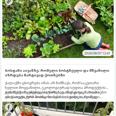
ზამთარს გაუძლონ, აგვისტოს ბოლომდე 5
მნიშვნელოვანი საქმის გაკეთება უნდა მოასწროთ:
2026/08/07 12:41
ბოსტანი აივანზე: რომელი ბოსტნეული და მწვანილი
იზრდება მარტივად ქოთნებში
ქალაქში ცხოვრება იმას არ ნიშნავს, რომ საკუთარი
ხელით მოყვანილი, ეკოლოგიურად სუფთა პროდუქტის
გემოზე უარი თქვათ. პატარა აივანიც კი საკმარისია
ქოთნებში მცენარეების მოშენება მარტივი, სასიამოვნო
იმისათვის, რომ მოიწყოთ მინი-ბოსტანი, საიდანაც
და ესთეტიკური ჰობია. მთავარია იცოდეთ, რომელი
ყოველდღიურად ახალ, არომატულ მწვანილსა და
კულტურები ეგუებიან ქოთნის პირობებს ყველაზე კარგად
ბოსტნეულს მოკრეფთ.
და როგორ მოუაროთ მათ სწორად.