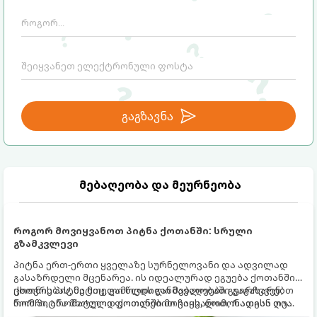
გაგზავნა
მებაღეობა და მეურნეობა
როგორ მოვიყვანოთ პიტნა ქოთანში: სრული
გზამკვლევი
პიტნა ერთ-ერთი ყველაზე სურნელოვანი და ადვილად
გასაზრდელი მცენარეა. ის იდეალურად ეგუება ქოთანში
ცხოვრებას, მეტიც, გამოცდილი მებაღეები გვირჩევენ,
ქოთნის პიტნა მთელი წლის განმავლობაში გაგახარებთ
რომ პიტნა მხოლოდ ქოთანში მოვიყვანოთ, რადგან ღია
ნორჩი, არომატული ფოთლებით ჩაის, ლიმონათისა თუ
გრუნტში (ბაღში) დარგვისას ის ფესვებით ძალიან
კერძებისთვის.