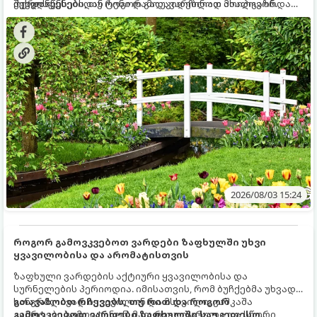
ქვედა ფენებიდან ტენი დამოუკიდებლად მოიპოვონ.
შეხვდნენ.
ოქროს წესებს, თუ როგორ გადავარჩინოთ ახალგაზრდა
ხეები ზაფხულის სიცხეში:
2026/08/03 15:24
როგორ გამოვკვებოთ ვარდები ზაფხულში უხვი
ყვავილობისა და არომატისთვის
ზაფხული ვარდების აქტიური ყვავილობისა და
სურნელების პერიოდია. იმისათვის, რომ ბუჩქებმა უხვად,
ხანგრძლივად იყვავილონ და მსხვილი, კაშკაშა
გთავაზობთ რჩევებს, თუ რით და როგორ
კვირტები გამოიტანონ, მათ რეგულარული და სწორი
გამოვკვებოთ ვარდები ზაფხულში საუკეთესო