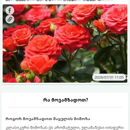
გამოკვება სჭირდებათ. ზაფხულის პერიოდში მცენარის
შედეგის მისაღწევად:
მოთხოვნილებები იცვლება, ამიტომ მნიშვნელოვანია
ვიცოდეთ, რომელი სასუქები გამოიყენება ამ დროს.
2026/07/31 11:05
რა მოვამზადოთ?
როგორ მოვამზადოთ მაყვლის მიმოზა
კლასიკური მიმოზას ეს არომატული, ულამაზესი იისფერი