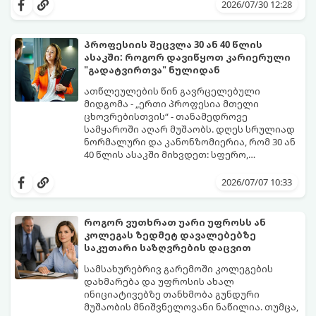
შესაძლებელია შვებულების თითო-ოროლა
ხრიკებს, თუ როგორ „გავწელოთ“
2026/07/30 12:28
დღის გამოყენებით წელიწადში
დასვენების დღეები მაქსიმალურად.
რამდენჯერმე მოვიწყოთ ხანგრძლივი, 4-
დღიანი უქმეები (Mini-Vacations).
პროფესიის შეცვლა 30 ან 40 წლის
ასაკში: როგორ დავიწყოთ კარიერული
"გადატვირთვა" ნულიდან
ათწლეულების წინ გავრცელებული
მიდგომა - „ერთი პროფესია მთელი
ცხოვრებისთვის“ - თანამედროვე
სამყაროში აღარ მუშაობს. დღეს სრულიად
ნორმალური და კანონზომიერია, რომ 30 ან
40 წლის ასაკში მიხვდეთ: სფერო,
რომელსაც წლები შეალიეთ, აღარ
ამ ასაკში კარიერის ნულიდან დაწყების
გაბედნიერებთ, აღარ არის შემოსავლიანი
იდეა ხშირად დიდ შიშებთანაა
2026/07/07 10:33
ან უბრალოდ ამოიწურა.
დაკავშირებული - „უკვე გვიანია“,
„ახალგაზრდებს ვერ გავუწევ
კონკურენციას“, „სტაბილურობას ვკარგავ“.
როგორ ვუთხრათ უარი უფროსს ან
თუმცა, რეალობა საპირისპიროა: თქვენ
კოლეგას ზედმეტ დავალებებზე
იწყებთ არა ნულიდან, არამედ უზარმაზარი
გთავაზობთ ნაბიჯ-ნაბიჯ გზამკვლევს, თუ
საკუთარი საზღვრების დაცვით
ცხოვრებისეული და პროფესიული
როგორ მართოთ კარიერული
გამოცდილებით (Soft Skills), რაც 20 წლის
"რესტარტი" სწორად და
სამსახურებრივ გარემოში კოლეგების
დამწყებებს ფიზიკურად არ გააჩნიათ.
უმტკივნეულოდ:
დახმარება და უფროსის ახალ
ინიციატივებზე თანხმობა გუნდური
მუშაობის მნიშვნელოვანი ნაწილია. თუმცა,