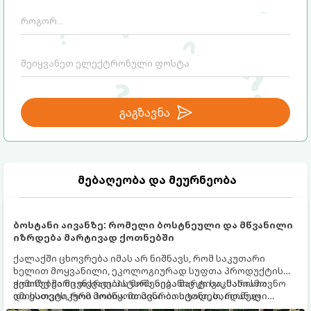
გაგზავნა
მებაღეობა და მეურნეობა
ბოსტანი აივანზე: რომელი ბოსტნეული და მწვანილი
იზრდება მარტივად ქოთნებში
ქალაქში ცხოვრება იმას არ ნიშნავს, რომ საკუთარი
ხელით მოყვანილი, ეკოლოგიურად სუფთა პროდუქტის
გემოზე უარი თქვათ. პატარა აივანიც კი საკმარისია
ქოთნებში მცენარეების მოშენება მარტივი, სასიამოვნო
იმისათვის, რომ მოიწყოთ მინი-ბოსტანი, საიდანაც
და ესთეტიკური ჰობია. მთავარია იცოდეთ, რომელი
ყოველდღიურად ახალ, არომატულ მწვანილსა და
კულტურები ეგუებიან ქოთნის პირობებს ყველაზე კარგად