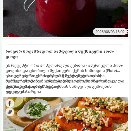
2026/08/03 15:02
როგორ მოვამზადოთ ნამდვილი მექსიკური ჰოთ-
დოგი
ეს რეცეპტი ორი პოპულარული კერძის - ამერიკული ჰოთ-
დოგისა და ცნობილი მექსიკური ქუჩის სიმინდის (Elote)
საოცარი სინთეზია. გრილზე შებრაწული სოსისი,
ეს იდეალური კერძია ეზოს წვეულებებისთვის,
შემწვარი სიმინდი, კრემისებრი სოუსი, მარილიანი ყველი
ბარბექიუსთვის ან უბრალოდ მეგობრებთან ერთად
და ცხარე სანელებლები ქმნის ნამდვილი გემოების
გემრიელი ვახშმისთვის.
მომზადების დრო: 15 წუთი
აფეთქებას.
ულუფა: 8 პორცია