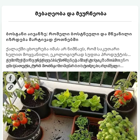
მებაღეობა და მეურნეობა
ბოსტანი აივანზე: რომელი ბოსტნეული და მწვანილი
იზრდება მარტივად ქოთნებში
ქალაქში ცხოვრება იმას არ ნიშნავს, რომ საკუთარი
ხელით მოყვანილი, ეკოლოგიურად სუფთა პროდუქტის
გემოზე უარი თქვათ. პატარა აივანიც კი საკმარისია
ქოთნებში მცენარეების მოშენება მარტივი, სასიამოვნო
იმისათვის, რომ მოიწყოთ მინი-ბოსტანი, საიდანაც
და ესთეტიკური ჰობია. მთავარია იცოდეთ, რომელი
ყოველდღიურად ახალ, არომატულ მწვანილსა და
კულტურები ეგუებიან ქოთნის პირობებს ყველაზე კარგად
ბოსტნეულს მოკრეფთ.
და როგორ მოუაროთ მათ სწორად.