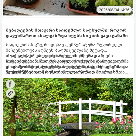
2026/08/04 14:36
მებაღეების მთავარი საიდუმლო ზაფხულში: როგორ
დავეხმაროთ ახალგაზრდა ხეებს სიცხის გადატანაში
ზაფხულის პიკზე, როდესაც ტემპერატურა რეკორდულ
მაჩვენებლებს აღწევს, ბაღში ყველაზე მეტად
ახალგაზრდა, ახლად დარგული ნერგები და ხეები
თუ ახალგაზრდა ხეებს ზაფხულში სწორად არ
ზარალდებიან. მათ ჯერ კიდევ არ აქვთ საკმარისად ღრმა
დავეხმარებით, მათ შესაძლოა ფოთლები დასცვივდეთ,
და განვითარებული ფესვთა სისტემა, რათა ნიადაგის
ხმობა დაიწყონ ან ზამთრის ყინვებს სუსტი ორგანიზმით
გთავაზობთ მებაღეების გამოცდილ საიდუმლოებებსა და
ქვედა ფენებიდან ტენი დამოუკიდებლად მოიპოვონ.
შეხვდნენ.
ოქროს წესებს, თუ როგორ გადავარჩინოთ ახალგაზრდა
ხეები ზაფხულის სიცხეში: