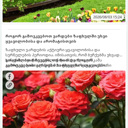
2026/08/03 15:24
როგორ გამოვკვებოთ ვარდები ზაფხულში უხვი
ყვავილობისა და არომატისთვის
ზაფხული ვარდების აქტიური ყვავილობისა და
სურნელების პერიოდია. იმისათვის, რომ ბუჩქებმა უხვად,
ხანგრძლივად იყვავილონ და მსხვილი, კაშკაშა
გთავაზობთ რჩევებს, თუ რით და როგორ
კვირტები გამოიტანონ, მათ რეგულარული და სწორი
გამოვკვებოთ ვარდები ზაფხულში საუკეთესო
გამოკვება სჭირდებათ. ზაფხულის პერიოდში მცენარის
შედეგის მისაღწევად:
მოთხოვნილებები იცვლება, ამიტომ მნიშვნელოვანია
ვიცოდეთ, რომელი სასუქები გამოიყენება ამ დროს.