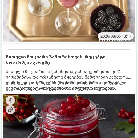
2026/08/05 13:17
წითელი მოცხარი ზამთრისთვის: რეცეპტი
მოხარშვის გარეშე
წითელი მოცხარი ვიტამინების, განსაკუთრებით კი C
ვიტამინისა და ორგანული მჟავების ნამდვილი საბადოა.
თერმული დამუშავების (მოხარშვის) დროს სასარგებლო
ეს მეთოდი ინარჩუნებს მოცხარის ბუნებრივ, კაშკაშა
ნივთიერებების დიდი ნაწილი იშლება. ამიტომ, ამ
გემოს, არომატს და ყველა სასარგებლო თვისებას.
კენკრის ზამთრისთვის შესანახად საუკეთესო გზა
„ცოცხალი ჯემის“ მომზადებაა - მოხარშვის გარეშე.