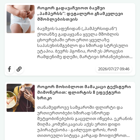
როგორ გადავაჩვიოთ ბავშვი
„პამპერსს“: დეტალური გზამკვლევი
მშობლებისთვის
ბავშვის საფენიდან („პამპერსიდან“)
ქოთანზე გადაყვანა ყველა მშობლის
ცხოვრებაში ერთ-ერთი ყველაზე
საპასუხისმგებლო და ხშირად სტრესული
ეტაპია. ბევრს ჰგონია, რომ ეს პროცესი
რამდენიმე დღეში, მარტივი ბრძანებებით
წყდება, თუმცა სინამდვილეში ეს არის
გთავაზობთ დეტალურ გზამკვლევს, თუ
ფიზიოლოგიური და ფსიქოლოგიური
როგორ გახადოთ ეს პროცესი
2026/07/27 09:46
მომწიფების პროცესი, რომელიც
უმტკივნეულო როგორც ბავშვისთვის,
ინდივიდუალურ მიდგომასა და
ისე თქვენთვის.
მოთმინებას მოითხოვს.
როგორ მოხიბლოთ მამაკაცი ტექსტური
მიმოწერით: ფლირტის 8 ეფექტური
ხრიკი
თანამედროვე სამყაროში ფლირტი და
ურთიერთობები ხშირად სწორედ
შეტყობინებების გაცვლით იწყება. ეკრანის
მიღმა კომუნიკაციას აქვს ერთი დიდი
უპირატესობა - გაძლევთ დროს, რომ
თითოეული სიტყვა კარგად მოიფიქროთ