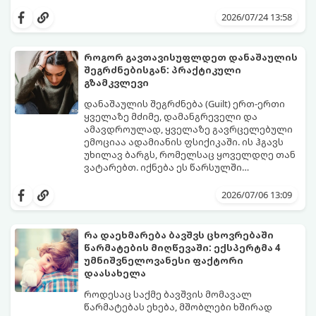
და საიდუმლოებით მოცული, მიმზიდველი
თუ გსურთ, რომ მან ტელეფონს თვალი ვერ
იმიჯი შექმნათ.
მოაცილოს და მოუთმენლად ელოდოს
2026/07/24 13:58
თქვენს ყოველ შეტყობინებას, გამოიყენეთ
ფსიქოლოგიაზე დაფუძნებული ეს 10 ოქროს
წესი:
როგორ გავთავისუფლდეთ დანაშაულის
შეგრძნებისგან: პრაქტიკული
გზამკვლევი
დანაშაულის შეგრძნება (Guilt) ერთ-ერთი
ყველაზე მძიმე, დამანგრეველი და
ამავდროულად, ყველაზე გავრცელებული
ემოციაა ადამიანის ფსიქიკაში. ის ჰგავს
უხილავ ბარგს, რომელსაც ყოველდღე თან
ვატარებთ. იქნება ეს წარსულში
დაშვებული შეცდომა, ვინმესთვის გულის
ფსიქოთერაპიაში მიიჩნევა, რომ
ტკენა, ოჯახის წევრებისთვის
დანაშაულის გრძნობას აქვს თავისი
2026/07/06 13:09
არასაკმარისი დროის დათმობა თუ
დადებითი, ევოლუციური ფუნქციაც ის
საკუთარი თავის მიმართ წაყენებული
გვკარნახობს, როდის დავარღვიეთ
გადაჭარბებული მოთხოვნები
საკუთარი თუ საზოგადოებრივი მორალური
რა დაეხმარება ბავშვს ცხოვრებაში
-დანაშაულის განცდა შიგნიდან ფიტავს
კოდექსი. თუმცა, როდესაც ეს ემოცია
წარმატების მიღწევაში: ექსპერტმა 4
ადამიანს და ართმევს მას აწმყოთი
ქრონიკულ ფორმას იღებს, ის ნევროზულ,
გთავაზობთ პრაქტიკულ, ფსიქოლოგიურ
უმნიშვნელოვანესი ფაქტორი
ტკბობის უნარს.
ტოქსიკურ სინდრომად იქცევა.
გზამკვლევს, თუ როგორ დაამუშაოთ
დაასახელა
წარსულის შეცდომები და
გათავისუფლდეთ ამ მძიმე ტვირთისგან:
როდესაც საქმე ბავშვის მომავალ
წარმატებას ეხება, მშობლები ხშირად