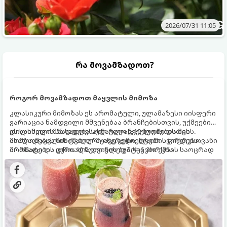
2026/07/31 11:05
რა მოვამზადოთ?
როგორ მოვამზადოთ მაყვლის მიმოზა
კლასიკური მიმოზას ეს არომატული, ულამაზესი იისფერი
ვარიაცია ნამდვილი მშვენებაა ბრანჩებისთვის, უქმეების
დილისთვის ან სადღესასწაულო წვეულებებისთვის.
ეს სასმელი მზადდება სულ რაღაც 10 წუთში და მის
ახალი მაყვლის ტკბილ-მჟავე გემო, ლაიმის ციტრუსოვანი
მომზადებას მინიმალური ინგრედიენტები სჭირდება.
არომატი და ცქრიალა ღვინის ბუშტუკები ქმნის საოცრად
მომზადების დრო: 10 წუთი ულუფა: 4–6 პორცია
დახვეწილ და მაგრილებელ კოქტეილს.