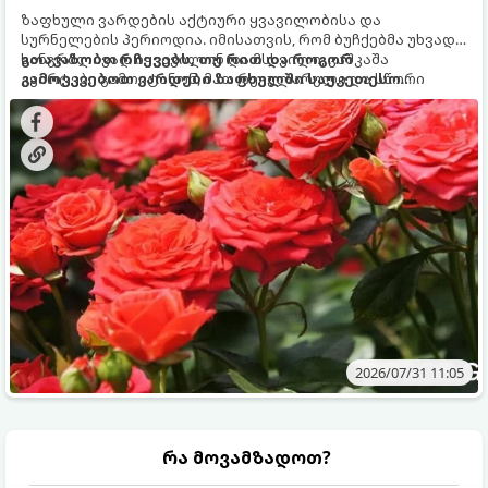
ზაფხული ვარდების აქტიური ყვავილობისა და
სურნელების პერიოდია. იმისათვის, რომ ბუჩქებმა უხვად,
ხანგრძლივად იყვავილონ და მსხვილი, კაშკაშა
გთავაზობთ რჩევებს, თუ რით და როგორ
კვირტები გამოიტანონ, მათ რეგულარული და სწორი
გამოვკვებოთ ვარდები ზაფხულში საუკეთესო
გამოკვება სჭირდებათ. ზაფხულის პერიოდში მცენარის
შედეგის მისაღწევად:
მოთხოვნილებები იცვლება, ამიტომ მნიშვნელოვანია
ვიცოდეთ, რომელი სასუქები გამოიყენება ამ დროს.
2026/07/31 11:05
რა მოვამზადოთ?