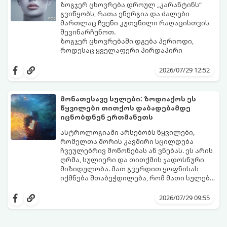
ზოგჯერ ცხოვრება დროულ „კარანტინს“
გვიწყობს, რათა ენერგია და ძალები
მართლაც ჩვენი კუთვნილი რაღაცისთვის
შევინარჩუნოთ.
ზოგჯერ ცხოვრებაში დგება პერიოდი,
როდესაც ყველაფერი პირდაპირი
მნიშვნელობით ხელიდან გვეცლება:
იშლება მნიშვნელოვანი გარიგებები,
2026/07/29 12:52
უქმდება დიდხანს ნანატრი მოგზაურობები,
ხოლო ადამიანები, რომლებსაც
ახლობლებად ვთვლიდით, უეცრად მიდიან.
აი, 5 აშკარა ნიშანი იმისა, რომ
მონათესავე სულები: ზოდიაქოს ეს
ასეთ მომენტებში ადვილია
მომხდარი მარცხი სასჯელი კი არა,
წყვილები თითქოს დაბადებამდე
სასოწარკვეთილებაში ჩავარდნა. თუმცა
თქვენი დაცვისკენ მიმართული
იცნობდნენ ერთმანეთს
ეზოთერიკასა და ფსიქოლოგიაში ეს
სამყაროს მცდელობაა:
ფენომენი ხშირად სხვანაირად
ასტროლოგიაში არსებობს წყვილები,
განიხილება: როგორც სამყაროს (ან ჩვენი
რომელთა შორის კავშირი სცილდება
არაცნობიერის) ფარული დამცავი
ჩვეულებრივ მოწონებას ან ვნებას. ეს არის
მექანიზმების მუშაობა, რომელთაც
ღრმა, სულიერი და თითქმის ჯადოსნური
რეალური, მაგრამ ჯერ კიდევ უხილავი
მიზიდულობა. მათ გვერდით ყოფნისას
საფრთხისგან შორს მივყავართ.
იქმნება შთაბეჭდილება, რომ მათი სულები
ერთმანეთს ჯერ კიდევ ამ ქვეყნად
გთავაზობთ ზოდიაქოს ნიშნების იმ
მოვლენამდე შეხვდნენ.
იდეალურ წყვილებს, რომლებიც
2026/07/29 09:55
ერთმანეთისთვის ნამდვილ
მონათესავე სულებს წარმოადგენენ: