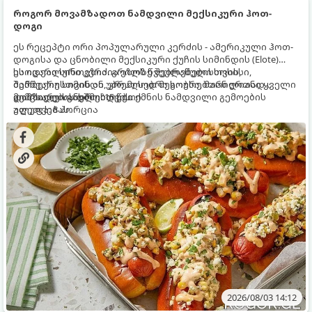
როგორ მოვამზადოთ ნამდვილი მექსიკური ჰოთ-
დოგი
ეს რეცეპტი ორი პოპულარული კერძის - ამერიკული ჰოთ-
დოგისა და ცნობილი მექსიკური ქუჩის სიმინდის (Elote)
საოცარი სინთეზია. გრილზე შებრაწული სოსისი,
ეს იდეალური კერძია ეზოს წვეულებებისთვის,
შემწვარი სიმინდი, კრემისებრი სოუსი, მარილიანი ყველი
ბარბექიუსთვის ან უბრალოდ მეგობრებთან ერთად
და ცხარე სანელებლები ქმნის ნამდვილი გემოების
გემრიელი ვახშმისთვის.
მომზადების დრო: 15 წუთი
აფეთქებას.
ულუფა: 8 პორცია
2026/08/03 14:12