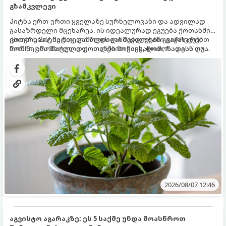
გზამკვლევი
პიტნა ერთ-ერთი ყველაზე სურნელოვანი და ადვილად
გასაზრდელი მცენარეა. ის იდეალურად ეგუება ქოთანში
ცხოვრებას, მეტიც, გამოცდილი მებაღეები გვირჩევენ,
ქოთნის პიტნა მთელი წლის განმავლობაში გაგახარებთ
რომ პიტნა მხოლოდ ქოთანში მოვიყვანოთ, რადგან ღია
ნორჩი, არომატული ფოთლებით ჩაის, ლიმონათისა თუ
გრუნტში (ბაღში) დარგვისას ის ფესვებით ძალიან
კერძებისთვის.
სწრაფად ვრცელდება და სხვა მცენარეებს ავიწროებს.
2026/08/07 12:46
აგვისტო აგარაკზე: ეს 5 საქმე უნდა მოასწროთ