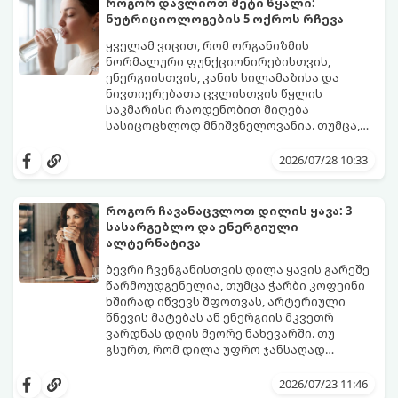
როგორ დავლიოთ მეტი წყალი:
და შესაძლოა 4-დან 8 წლამდე
ნუტრიციოლოგების 5 ოქროს რჩევა
გაგრძელდეს).
იმისათვის, რომ ეს პერიოდი შფოთვის
გარეშე გაიაროთ, მნიშვნელოვანია
ყველამ ვიცით, რომ ორგანიზმის
იცოდეთ, რა სიგნალებს გზავნის ორგანიზმი
ნორმალური ფუნქციონირებისთვის,
და როგორ შეიმსუბუქოთ მდგომარეობა
ენერგიისთვის, კანის სილამაზისა და
მეან-გინეკოლოგებისა და
ნივთიერებათა ცვლისთვის წყლის
ნუტრიციოლოგების რეკომენდაციებით.
საკმარისი რაოდენობით მიღება
სასიცოცხლოდ მნიშვნელოვანია. თუმცა,
ყოველდღიური ფუსფუსის, საქმეებისა თუ
თუ ხშირად გავიწყდებათ წყლის
უბრალოდ ჩვევის არქონის გამო, დღის
დალევა ან მისი გემო მოსაწყენი
2026/07/28 10:33
განმავლობაში საჭირო ოდენობის წყლის
გეჩვენებათ, დიეტოლოგების ეს 5
დალევა ბევრისთვის ნამდვილ
მარტივი და ეფექტური რჩევა
გამოწვევად რჩება.
დაგეხმარებათ, წყლის სმა
როგორ ჩავანაცვლოთ დილის ყავა: 3
ყოველდღიურ, სასიამოვნო ჩვევად
სასარგებლო და ენერგიული
აქციოთ.
ალტერნატივა
ბევრი ჩვენგანისთვის დილა ყავის გარეშე
წარმოუდგენელია, თუმცა ჭარბი კოფეინი
ხშირად იწვევს შფოთვას, არტერიული
წნევის მატებას ან ენერგიის მკვეთრ
ვარდნას დღის მეორე ნახევარში. თუ
გსურთ, რომ დილა უფრო ჯანსაღად
დაიწყოთ და ენერგია დიდხანს
მიჰყევით ამ გზამკვლევს და აღმოაჩინეთ
შეინარჩუნოთ, ექსპერტები ყავის სამ
თქვენთვის სასურველი სასმელი:
2026/07/23 11:46
საუკეთესო ალტერნატივას გვთავაზობენ.