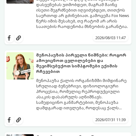
დასვენებას უთმობდეთ, მაგრამ მაინც
ისეთი შეგრძნებით იღვიძებდეთ, თითქოს
საერთოდ არ გძინებიათ. გამოცემა Fox News
წერს იმის შესახებ, თუ რატომ არ არის
საათების რაოდენობა მხნეობის გარანტია.
2026/08/03 11:47
მენოპაუზის პირველი ნიშნები: როგორ
ამოვიცნოთ ცვლილებები და
შევიმსუბუქოთ სიმპტომები ექიმის
რჩევებით
მენოპაუზა ქალის ორგანიზმში მიმდინარე
სრულიად ბუნებრივი, ფიზიოლოგიური
პროცესია, რომელიც რეპროდუქციული
ასაკის დასასრულს აღნიშნავს.
სამედიცინო განმარტებით, მენოპაუზა
დამდგარად ითვლება, როდესაც ქალს
ზედიზედ 12 თვის განმავლობაში არ ჰქონია
თუმცა, ორგანიზმში ჰორმონალური
მენსტრუაცია.
ცვლილებები ამ მომენტამდე ბევრად ადრე
2026/07/31 11:39
იწყება - ამ გარდამავალ ეტაპს
პერიმენოპაუზა ეწოდება (რომელიც
საშუალოდ 40-დან 50 წლამდე ასაკში იწყება