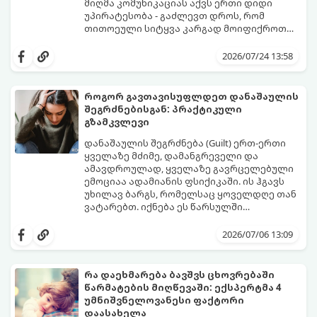
მიღმა კომუნიკაციას აქვს ერთი დიდი
უპირატესობა - გაძლევთ დროს, რომ
თითოეული სიტყვა კარგად მოიფიქროთ
და საიდუმლოებით მოცული, მიმზიდველი
თუ გსურთ, რომ მან ტელეფონს თვალი ვერ
იმიჯი შექმნათ.
მოაცილოს და მოუთმენლად ელოდოს
2026/07/24 13:58
თქვენს ყოველ შეტყობინებას, გამოიყენეთ
ფსიქოლოგიაზე დაფუძნებული ეს 10 ოქროს
წესი:
როგორ გავთავისუფლდეთ დანაშაულის
შეგრძნებისგან: პრაქტიკული
გზამკვლევი
დანაშაულის შეგრძნება (Guilt) ერთ-ერთი
ყველაზე მძიმე, დამანგრეველი და
ამავდროულად, ყველაზე გავრცელებული
ემოციაა ადამიანის ფსიქიკაში. ის ჰგავს
უხილავ ბარგს, რომელსაც ყოველდღე თან
ვატარებთ. იქნება ეს წარსულში
დაშვებული შეცდომა, ვინმესთვის გულის
ფსიქოთერაპიაში მიიჩნევა, რომ
ტკენა, ოჯახის წევრებისთვის
დანაშაულის გრძნობას აქვს თავისი
2026/07/06 13:09
არასაკმარისი დროის დათმობა თუ
დადებითი, ევოლუციური ფუნქციაც ის
საკუთარი თავის მიმართ წაყენებული
გვკარნახობს, როდის დავარღვიეთ
გადაჭარბებული მოთხოვნები
საკუთარი თუ საზოგადოებრივი მორალური
რა დაეხმარება ბავშვს ცხოვრებაში
-დანაშაულის განცდა შიგნიდან ფიტავს
კოდექსი. თუმცა, როდესაც ეს ემოცია
წარმატების მიღწევაში: ექსპერტმა 4
ადამიანს და ართმევს მას აწმყოთი
ქრონიკულ ფორმას იღებს, ის ნევროზულ,
გთავაზობთ პრაქტიკულ, ფსიქოლოგიურ
უმნიშვნელოვანესი ფაქტორი
ტკბობის უნარს.
ტოქსიკურ სინდრომად იქცევა.
გზამკვლევს, თუ როგორ დაამუშაოთ
დაასახელა