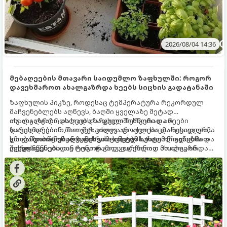
2026/08/04 14:36
მებაღეების მთავარი საიდუმლო ზაფხულში: როგორ
დავეხმაროთ ახალგაზრდა ხეებს სიცხის გადატანაში
ზაფხულის პიკზე, როდესაც ტემპერატურა რეკორდულ
მაჩვენებლებს აღწევს, ბაღში ყველაზე მეტად
ახალგაზრდა, ახლად დარგული ნერგები და ხეები
თუ ახალგაზრდა ხეებს ზაფხულში სწორად არ
ზარალდებიან. მათ ჯერ კიდევ არ აქვთ საკმარისად ღრმა
დავეხმარებით, მათ შესაძლოა ფოთლები დასცვივდეთ,
და განვითარებული ფესვთა სისტემა, რათა ნიადაგის
ხმობა დაიწყონ ან ზამთრის ყინვებს სუსტი ორგანიზმით
გთავაზობთ მებაღეების გამოცდილ საიდუმლოებებსა და
ქვედა ფენებიდან ტენი დამოუკიდებლად მოიპოვონ.
შეხვდნენ.
ოქროს წესებს, თუ როგორ გადავარჩინოთ ახალგაზრდა
ხეები ზაფხულის სიცხეში: