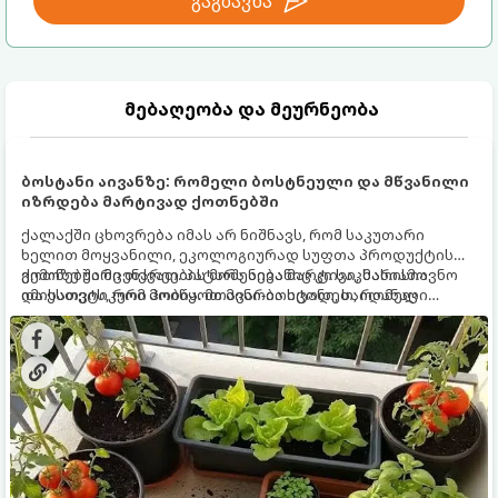
გაგზავნა
მებაღეობა და მეურნეობა
ბოსტანი აივანზე: რომელი ბოსტნეული და მწვანილი
იზრდება მარტივად ქოთნებში
ქალაქში ცხოვრება იმას არ ნიშნავს, რომ საკუთარი
ხელით მოყვანილი, ეკოლოგიურად სუფთა პროდუქტის
გემოზე უარი თქვათ. პატარა აივანიც კი საკმარისია
ქოთნებში მცენარეების მოშენება მარტივი, სასიამოვნო
იმისათვის, რომ მოიწყოთ მინი-ბოსტანი, საიდანაც
და ესთეტიკური ჰობია. მთავარია იცოდეთ, რომელი
ყოველდღიურად ახალ, არომატულ მწვანილსა და
კულტურები ეგუებიან ქოთნის პირობებს ყველაზე კარგად
ბოსტნეულს მოკრეფთ.
და როგორ მოუაროთ მათ სწორად.