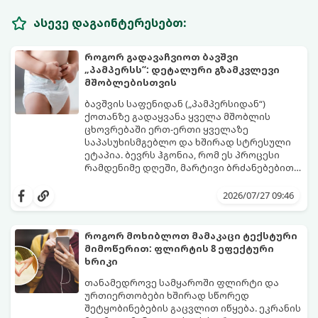
ასევე დაგაინტერესებთ:
როგორ გადავაჩვიოთ ბავშვი
„პამპერსს“: დეტალური გზამკვლევი
მშობლებისთვის
ბავშვის საფენიდან („პამპერსიდან“)
ქოთანზე გადაყვანა ყველა მშობლის
ცხოვრებაში ერთ-ერთი ყველაზე
საპასუხისმგებლო და ხშირად სტრესული
ეტაპია. ბევრს ჰგონია, რომ ეს პროცესი
რამდენიმე დღეში, მარტივი ბრძანებებით
წყდება, თუმცა სინამდვილეში ეს არის
გთავაზობთ დეტალურ გზამკვლევს, თუ
ფიზიოლოგიური და ფსიქოლოგიური
როგორ გახადოთ ეს პროცესი
2026/07/27 09:46
მომწიფების პროცესი, რომელიც
უმტკივნეულო როგორც ბავშვისთვის,
ინდივიდუალურ მიდგომასა და
ისე თქვენთვის.
მოთმინებას მოითხოვს.
როგორ მოხიბლოთ მამაკაცი ტექსტური
მიმოწერით: ფლირტის 8 ეფექტური
ხრიკი
თანამედროვე სამყაროში ფლირტი და
ურთიერთობები ხშირად სწორედ
შეტყობინებების გაცვლით იწყება. ეკრანის