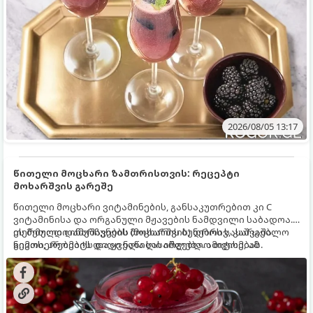
2026/08/05 13:17
წითელი მოცხარი ზამთრისთვის: რეცეპტი
მოხარშვის გარეშე
წითელი მოცხარი ვიტამინების, განსაკუთრებით კი C
ვიტამინისა და ორგანული მჟავების ნამდვილი საბადოა.
თერმული დამუშავების (მოხარშვის) დროს სასარგებლო
ეს მეთოდი ინარჩუნებს მოცხარის ბუნებრივ, კაშკაშა
ნივთიერებების დიდი ნაწილი იშლება. ამიტომ, ამ
გემოს, არომატს და ყველა სასარგებლო თვისებას.
კენკრის ზამთრისთვის შესანახად საუკეთესო გზა
„ცოცხალი ჯემის“ მომზადებაა - მოხარშვის გარეშე.