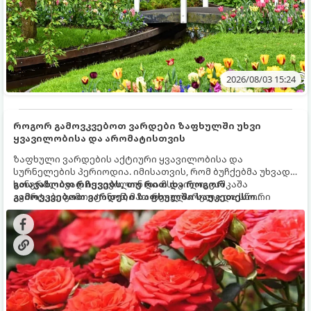
2026/08/03 15:24
როგორ გამოვკვებოთ ვარდები ზაფხულში უხვი
ყვავილობისა და არომატისთვის
ზაფხული ვარდების აქტიური ყვავილობისა და
სურნელების პერიოდია. იმისათვის, რომ ბუჩქებმა უხვად,
ხანგრძლივად იყვავილონ და მსხვილი, კაშკაშა
გთავაზობთ რჩევებს, თუ რით და როგორ
კვირტები გამოიტანონ, მათ რეგულარული და სწორი
გამოვკვებოთ ვარდები ზაფხულში საუკეთესო
გამოკვება სჭირდებათ. ზაფხულის პერიოდში მცენარის
შედეგის მისაღწევად:
მოთხოვნილებები იცვლება, ამიტომ მნიშვნელოვანია
ვიცოდეთ, რომელი სასუქები გამოიყენება ამ დროს.