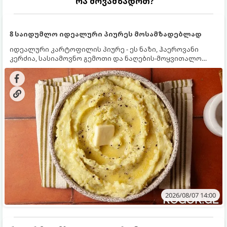
რა მოვამზადოთ?
8 საიდუმლო იდეალური პიურეს მოსამზადებლად
იდეალური კარტოფილის პიურე - ეს ნაზი, ჰაეროვანი
კერძია, სასიამოვნო გემოთი და ნაღების-მოყვითალო
ფერით. მისი მომზადება ძალიან მარტივია, მაგრამ
არსებობს რამდენიმე საიდუმლო, რომლებიც უნდა
იცოდეთ, რომ პიურე იდეალურად გემრიელი გამოვიდეს.
2026/08/07 14:00