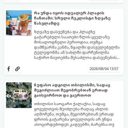
რომლებიც დიდ დროსა და ფინანსებს არ
მოითხოვს.
რა უნდა იყოს იდეალურ პლაჟის
ჩანთაში: სრული ჩეკლისტი ზღვაზე
წასვლამდე
ზღვაზე დასვენება და პლაჟზე
გატარებული საათები წლის ყველაზე
მოსალოდნელი პერიოდია, თუმცა
დამწვარმა კანმა, წყალში დასველებულმა
ტელეფონმა ან სახლში დარჩენილმა
საჭირო ნივთებმა შესაძლოა დასვენების
განწყობა საგრძნობლად გაგიფუჭოთ.
იმისათვის, რომ პლაჟზე თავი სრულიად
კომფორტულად იგრძნოთ და არაფერი
2026/08/04 13:57
გამოგრჩეთ, შევადგინეთ იდეალური
პლაჟის ჩანთის სრული ჩეკლისტი.
6 უფასო ადგილი თბილისში, სადაც
შეგიძლიათ მეგობრებთან ერთად
გაისეირნოთ და გაერთოთ
თბილისი საოცარი ქალაქია, სადაც
ყოველთვის შეიძლება რაღაც ახლის
აღმოჩენა. თუმცა, მეგობრებთან ერთად
დროის გატარება ყოველთვის არ უნდა
ასოცირდებოდეს კაფეებში, ბარებსა თუ