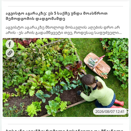
აგვისტო აგარაკზე: ეს 5 საქმე უნდა მოასწროთ
შემოდგომის დადგომამდე
აგვისტო აგარაკზე მხოლოდ მოსავლის აღების დრო არ
არის - ეს არის გადამწყვეტი თვე, როდესაც საფუძველი
ეყრება მომავალი წლის მოსავალს და ბაღი მზადდება
შემოდგომა-ზამთრის სეზონისთვის. იმისათვის, რომ
ნიადაგმა ენერგია აღიდგინოს, ხოლო მცენარეებმა
ზამთარს გაუძლონ, აგვისტოს ბოლომდე 5
მნიშვნელოვანი საქმის გაკეთება უნდა მოასწროთ:
2026/08/07 12:41
ბოსტანი აივანზე: რომელი ბოსტნეული და მწვანილი