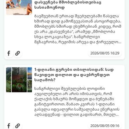
დასვენება მშობლებისთვისაც
სასიამოვნოდ
ბავშვებთან ერთად შვებულებაში წასვლა
ხშირად დიდ გამოწვევასთან ასოცირდება.
მშობლებს ხშირად ეხუმრებიან კიდეც, რომ
ეს არა „დასვენება“, არამედ „მშობლობა
სხვა ლოკაციაზეა“. ხანგრძლივი
მგზავრობა, რეჟიმის არევა და ჭირვეულობა
ხშირად სტრესის წყაროდ იქცევა.
თუმცა, სწორი დაგეგმვითა და რამდენიმე
პრაქტიკული ხრიკით სრულიად
2026/08/05 16:29
შესაძლებელია, რომ შვებულებამ
არამხოლოდ პატარებს, არამედ
მშობლებსაც მოუტანოს ნამდვილი
1-დღიანი ტურები თბილისიდან: სად
განტვირთვა.
წავიდეთ დილით და დავბრუნდეთ
საღამოს?
ხანგრძლივი შვებულების ლოდინი
აუცილებელი არ არის იმისათვის, რომ
ქალაქის ხმაურს მოწყდეთ და ბუნებაში
განიტვირთოთ. შაბათ-კვირას 1-დღიანი
გასვლა იდეალური საშუალებაა ენერგიის
აღსადგენად - დილით გადიხართ, მთელ
დღეს სუფთა ჰაერზე ატარებთ, საღამოს კი
გთავაზობთ 4 საუკეთესო, ბიუჯეტურ და
უკვე საკუთარ საწოლში გძინავთ.
მარტივ მარშრუტს თბილისიდან,
2026/08/05 09:16