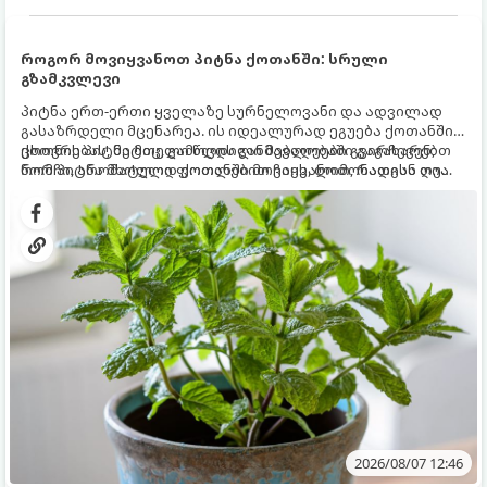
როგორ მოვიყვანოთ პიტნა ქოთანში: სრული
გზამკვლევი
პიტნა ერთ-ერთი ყველაზე სურნელოვანი და ადვილად
გასაზრდელი მცენარეა. ის იდეალურად ეგუება ქოთანში
ცხოვრებას, მეტიც, გამოცდილი მებაღეები გვირჩევენ,
ქოთნის პიტნა მთელი წლის განმავლობაში გაგახარებთ
რომ პიტნა მხოლოდ ქოთანში მოვიყვანოთ, რადგან ღია
ნორჩი, არომატული ფოთლებით ჩაის, ლიმონათისა თუ
გრუნტში (ბაღში) დარგვისას ის ფესვებით ძალიან
კერძებისთვის.
სწრაფად ვრცელდება და სხვა მცენარეებს ავიწროებს.
2026/08/07 12:46