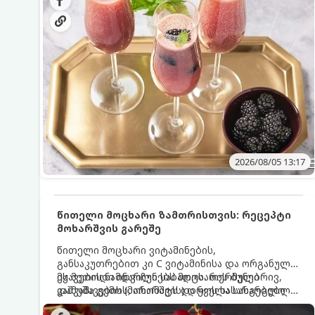
მაგრილებელ კოქტეილს.
2026/08/05 13:17
წითელი მოცხარი ზამთრისთვის: რეცეპტი
მოხარშვის გარეშე
წითელი მოცხარი ვიტამინების,
განსაკუთრებით კი C ვიტამინისა და ორგანული
მჟავების ნამდვილი საბადოა. თერმული
ეს მეთოდი ინარჩუნებს მოცხარის ბუნებრივ,
დამუშავების (მოხარშვის) დროს სასარგებლო
კაშკაშა გემოს, არომატს და ყველა სასარგებლო
ნივთიერებების დიდი ნაწილი იშლება. ამიტომ,
თვისებას.