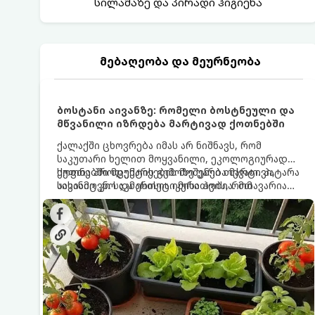
სილამაზე და პირადი ჰიგიენა
მებაღეობა და მეურნეობა
ბოსტანი აივანზე: რომელი ბოსტნეული და
მწვანილი იზრდება მარტივად ქოთნებში
ქალაქში ცხოვრება იმას არ ნიშნავს, რომ
საკუთარი ხელით მოყვანილი, ეკოლოგიურად
სუფთა პროდუქტის გემოზე უარი თქვათ. პატარა
ქოთნებში მცენარეების მოშენება მარტივი,
აივანიც კი საკმარისია იმისათვის, რომ
სასიამოვნო და ესთეტიკური ჰობია. მთავარია
მოიწყოთ მინი-ბოსტანი, საიდანაც
იცოდეთ, რომელი კულტურები ეგუებიან
ყოველდღიურად ახალ, არომატულ მწვანილსა
ქოთნის პირობებს ყველაზე კარგად და როგორ
და ბოსტნეულს მოკრეფთ.
მოუაროთ მათ სწორად.