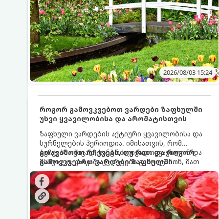
2026/08/03 15:24
როგორ გამოვკვებოთ ვარდები ზაფხულში
უხვი ყვავილობისა და არომატისთვის
ზაფხული ვარდების აქტიური ყვავილობისა და
სურნელების პერიოდია. იმისათვის, რომ
ბუჩქებმა უხვად, ხანგრძლივად იყვავილონ და
გთავაზობთ რჩევებს, თუ რით და როგორ
მსხვილი, კაშკაშა კვირტები გამოიტანონ, მათ
გამოვკვებოთ ვარდები ზაფხულში
რეგულარული და სწორი გამოკვება
საუკეთესო შედეგის მისაღწევად:
სჭირდებათ. ზაფხულის პერიოდში მცენარის
მოთხოვნილებები იცვლება, ამიტომ
მნიშვნელოვანია ვიცოდეთ, რომელი სასუქები
გამოიყენება ამ დროს.