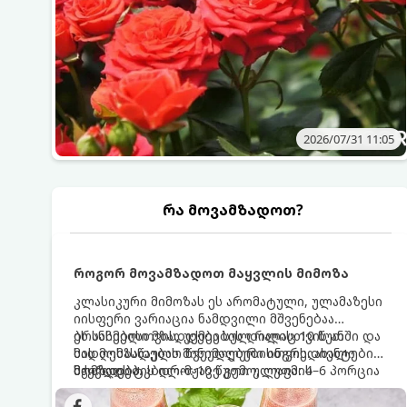
2026/07/31 11:05
რა მოვამზადოთ?
როგორ მოვამზადოთ მაყვლის მიმოზა
კლასიკური მიმოზას ეს არომატული, ულამაზესი
იისფერი ვარიაცია ნამდვილი მშვენებაა
ბრანჩებისთვის, უქმეების დილისთვის ან
ეს სასმელი მზადდება სულ რაღაც 10 წუთში და
სადღესასწაულო წვეულებებისთვის. ახალი
მის მომზადებას მინიმალური ინგრედიენტები
მაყვლის ტკბილ-მჟავე გემო, ლაიმის
სჭირდება.
მომზადების დრო: 10 წუთი ულუფა: 4–6 პორცია
ციტრუსოვანი არომატი და ცქრიალა ღვინის
ბუშტუკები ქმნის საოცრად დახვეწილ და