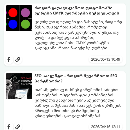
ყოველი ლარი იქ უნდა დაიხარჯოს, რაც
მინიმალურ ბიუჯეტში.
თამაშში კადრების რაოდენობას (FPS)
როგორ გადავიყვანოთ ფოტოშოპში
პირდაპირ ზრდის.
ფერები CMYK ფორმატში ბეჭდვისთვის
ციფრული ფოტოები და ნახატები, როგორც
წესი, RGB ფერთა გამაშია, რომელიც
ეკრანისთვისაა განკუთვნილი. თუმცა, თუ
ფოტოს დაბეჭდვას აპირებთ,
აუცილებელია მისი CMYK ფორმატში
გადაყვანა, რათა ნაბეჭდზე ფერები
მაქსიმალურად მიახლოებული იყოს
მიჰყევით ამ ნაბიჯ-ნაბიჯ გზამკვლევს
ორიგინალთან.
ფერების სწორად კონვერტაციისთვის:
2026/05/13 10:49
SEO სააგენტო - როგორ შევარჩიოთ SEO
პარტნიორი?
თანამედროვე ბიზნეს გარემოში საძიებო
სისტემების ოპტიმიზაცია კომპანიების
ციფრული განვითარების აუცილებელი
ნაწილია. შესაბამისი სააგენტოს შერჩევის
პროცესი მოითხოვს რამდენიმე
კრიტერიუმის გათვალისწინებას.
2026/04/16 12:11