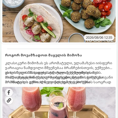
2026/08/06 12:35
როგორ მოვამზადოთ მაყვლის მიმოზა
კლასიკური მიმოზას ეს არომატული, ულამაზესი იისფერი
ვარიაცია ნამდვილი მშვენებაა ბრანჩებისთვის, უქმეების
დილისთვის ან სადღესასწაულო წვეულებებისთვის.
ეს სასმელი მზადდება სულ რაღაც 10 წუთში და მის
ახალი მაყვლის ტკბილ-მჟავე გემო, ლაიმის ციტრუსოვანი
მომზადებას მინიმალური ინგრედიენტები სჭირდება.
არომატი და ცქრიალა ღვინის ბუშტუკები ქმნის საოცრად
მომზადების დრო: 10 წუთი ულუფა: 4–6 პორცია
დახვეწილ და მაგრილებელ კოქტეილს.