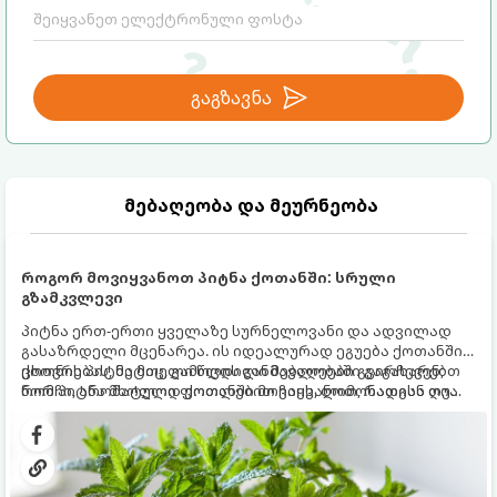
გაგზავნა
მებაღეობა და მეურნეობა
როგორ მოვიყვანოთ პიტნა ქოთანში: სრული
გზამკვლევი
პიტნა ერთ-ერთი ყველაზე სურნელოვანი და ადვილად
გასაზრდელი მცენარეა. ის იდეალურად ეგუება ქოთანში
ცხოვრებას, მეტიც, გამოცდილი მებაღეები გვირჩევენ,
ქოთნის პიტნა მთელი წლის განმავლობაში გაგახარებთ
რომ პიტნა მხოლოდ ქოთანში მოვიყვანოთ, რადგან ღია
ნორჩი, არომატული ფოთლებით ჩაის, ლიმონათისა თუ
გრუნტში (ბაღში) დარგვისას ის ფესვებით ძალიან
კერძებისთვის.
სწრაფად ვრცელდება და სხვა მცენარეებს ავიწროებს.