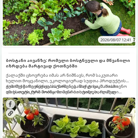
2026/08/07 12:41
ბოსტანი აივანზე: რომელი ბოსტნეული და მწვანილი
იზრდება მარტივად ქოთნებში
ქალაქში ცხოვრება იმას არ ნიშნავს, რომ საკუთარი
ხელით მოყვანილი, ეკოლოგიურად სუფთა პროდუქტის
გემოზე უარი თქვათ. პატარა აივანიც კი საკმარისია
ქოთნებში მცენარეების მოშენება მარტივი, სასიამოვნო
იმისათვის, რომ მოიწყოთ მინი-ბოსტანი, საიდანაც
და ესთეტიკური ჰობია. მთავარია იცოდეთ, რომელი
ყოველდღიურად ახალ, არომატულ მწვანილსა და
კულტურები ეგუებიან ქოთნის პირობებს ყველაზე კარგად
ბოსტნეულს მოკრეფთ.
და როგორ მოუაროთ მათ სწორად.