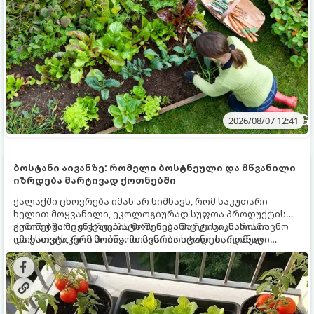
2026/08/07 12:41
ბოსტანი აივანზე: რომელი ბოსტნეული და მწვანილი
იზრდება მარტივად ქოთნებში
ქალაქში ცხოვრება იმას არ ნიშნავს, რომ საკუთარი
ხელით მოყვანილი, ეკოლოგიურად სუფთა პროდუქტის
გემოზე უარი თქვათ. პატარა აივანიც კი საკმარისია
ქოთნებში მცენარეების მოშენება მარტივი, სასიამოვნო
იმისათვის, რომ მოიწყოთ მინი-ბოსტანი, საიდანაც
და ესთეტიკური ჰობია. მთავარია იცოდეთ, რომელი
ყოველდღიურად ახალ, არომატულ მწვანილსა და
კულტურები ეგუებიან ქოთნის პირობებს ყველაზე კარგად
ბოსტნეულს მოკრეფთ.
და როგორ მოუაროთ მათ სწორად.