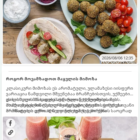
2026/08/06 12:35
როგორ მოვამზადოთ მაყვლის მიმოზა
კლასიკური მიმოზას ეს არომატული, ულამაზესი იისფერი
ვარიაცია ნამდვილი მშვენებაა ბრანჩებისთვის, უქმეების
დილისთვის ან სადღესასწაულო წვეულებებისთვის.
ეს სასმელი მზადდება სულ რაღაც 10 წუთში და მის
ახალი მაყვლის ტკბილ-მჟავე გემო, ლაიმის ციტრუსოვანი
მომზადებას მინიმალური ინგრედიენტები სჭირდება.
არომატი და ცქრიალა ღვინის ბუშტუკები ქმნის საოცრად
მომზადების დრო: 10 წუთი ულუფა: 4–6 პორცია
დახვეწილ და მაგრილებელ კოქტეილს.