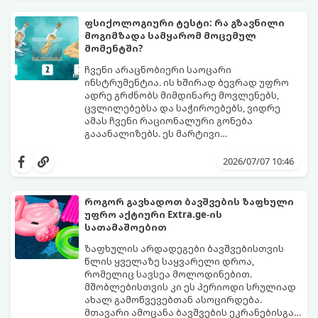
მიღების სტილზე.
ფსიქოლოგიური ტესტი: რა გზავნილი
მოგიმზადა სამყარომ მოცემულ
მომენტში?
ჩვენი არაცნობიერი საოცარი
ინსტრუმენტია. ის ხშირად ბევრად უფრო
ადრე გრძნობს მიმდინარე მოვლენებს,
ცვლილებებსა და საჭიროებებს, ვიდრე
ამას ჩვენი რაციონალური გონება
გააანალიზებს. ეს მარტივი
ფსიქოლოგიური ტესტი, რომელიც
დახუჭეთ თვალები, ღრმად ჩაისუნთქეთ,
ასოციაციურ აღქმაზეა დაფუძნებული,
აირჩიეთ სამი წერილიდან ის ერთი,
2026/07/07 10:46
დაგეხმარებათ გაიგოთ, თუ რა მთავარი
რომელიც ყველაზე მეტად გიზიდავთ და
გზავნილი ან რჩევა აქვს სამყაროს
წაიკითხეთ თქვენი პასუხი.
თქვენთვის ცხოვრების ამ ეტაპზე.
როგორ გავხადოთ ბავშვების ზაფხული
უფრო აქტიური Extra.ge-ის
სათამაშოებით
ზაფხულის არდადეგები ბავშვებისთვის
წლის ყველაზე საყვარელი დროა,
რომელიც სავსეა მოლოდინებით.
მშობლებისთვის კი ეს პერიოდი სრულიად
ახალ გამოწვევებთან ასოცირდება.
მთავარი ამოცანა ბავშვების ეკრანებისგან