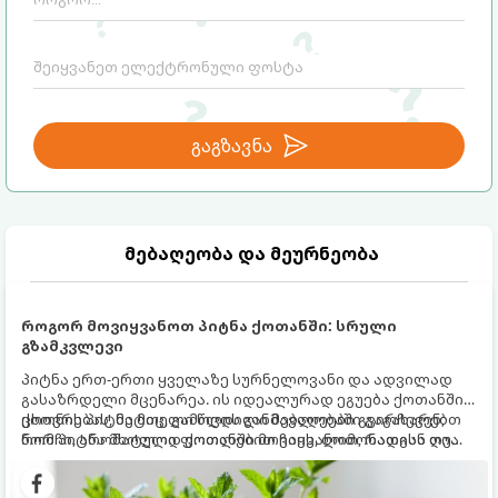
გაგზავნა
მებაღეობა და მეურნეობა
როგორ მოვიყვანოთ პიტნა ქოთანში: სრული
გზამკვლევი
პიტნა ერთ-ერთი ყველაზე სურნელოვანი და ადვილად
გასაზრდელი მცენარეა. ის იდეალურად ეგუება ქოთანში
ცხოვრებას, მეტიც, გამოცდილი მებაღეები გვირჩევენ,
ქოთნის პიტნა მთელი წლის განმავლობაში გაგახარებთ
რომ პიტნა მხოლოდ ქოთანში მოვიყვანოთ, რადგან ღია
ნორჩი, არომატული ფოთლებით ჩაის, ლიმონათისა თუ
გრუნტში (ბაღში) დარგვისას ის ფესვებით ძალიან
კერძებისთვის.
სწრაფად ვრცელდება და სხვა მცენარეებს ავიწროებს.