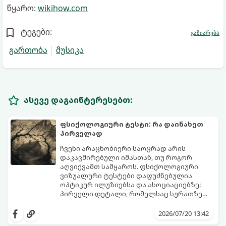
წყარო:
wikihow.com
ტეგები:
გაზიარება
გართობა
მუსიკა
ასევე დაგაინტერესებთ:
ფსიქოლოგიური ტესტი: რა დაინახეთ
პირველად
ჩვენი არაცნობიერი საოცრად არის
დაკავშირებული იმასთან, თუ როგორ
აღვიქვამთ სამყაროს. ფსიქოლოგიური
ვიზუალური ტესტები დაფუძნებულია
ოპტიკურ ილუზიებსა და ასოციაციებზე:
პირველი დეტალი, რომელსაც სურათზე
ამჩნევთ, პირდაპირ მიანიშნებს თქვენი
დახედეთ სურათს რამდენიმე წამით. რა
პიროვნების ფარულ მხარეებზე,
დაინახეთ პირველად?
2026/07/20 13:42
აზროვნების ტიპსა და გადაწყვეტილების