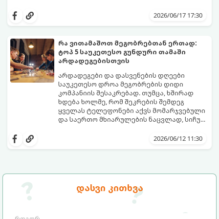
მოწყვეტა და მათი ენერგიის სწორად
extra.ge
- ყველაზე დიდი ციფრული
მიმართვაა. მნიშვნელოვანია მათთვის
მარკეტფლეისი საქართველოში,
2026/06/17 17:30
ისეთი გარემოს შექმნა, სადაც დროს
გთავაზობთ პლატფორმას, რომელიც ამ
ხალისიანად და აქტიურად გაატარებენ.
პრობლემის მარტივად გადაჭრაში
ჯანსაღი რუტინა დასვენების დღეებშიც
დაგეხმარებათ. აქ ყველა ასაკისა და
რა ვითამაშოთ მეგობრებთან ერთად:
აუცილებელია.
ინტერესის მქონე ბავშვისთვის მოიძებნება
ტოპ 5 საუკეთესო გუნდური თამაში
იდეალური გასართობი საშუალება.
არდადეგებისთვის
არდადეგები და დასვენების დღეები
საუკეთესო დროა მეგობრების დიდი
კომპანიის შესაკრებად. თუმცა, ხშირად
ხდება ხოლმე, რომ შეკრების შემდეგ
ყველას ტელეფონები აქვს მომარჯვებული
და საერთო მხიარულების ნაცვლად, სიჩუმე
ისადგურებს. ამ სიტუაციიდან თავის
ინტელექტუალური, აზარტული და
დასაღწევად და ნამდვილი, ცოცხალი
იუმორით სავსე აქტივობები მეგობრებს
2026/06/12 11:30
ემოციების გასაღვიძებლად საუკეთესო გზა
კიდევ უფრო აახლოებს და დაუვიწყარ
გუნდური თამაშებია.
მოგონებებს ტოვებს. გთავაზობთ ტოპ 5
საუკეთესო გუნდურ თამაშს, რომლებიც
თქვენს არდადეგებს ნამდვილ
დღესასწაულად აქცევს:
დასვი კითხვა