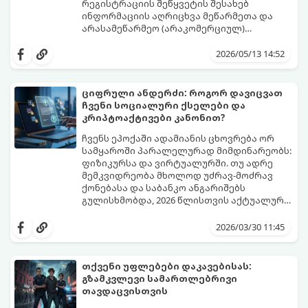
რეგისტრაციის შეწყვეტის შესახებ
ინფორმაციის აღრიცხვა მეწარმეთა და
არასამეწარმეო (არაკომერციულ)
იურიდიულ პირთა რეესტრში, შესაბამისი
გადაწყვეტილების მიღებით. იურიდიული
2026/05/13 14:52
პირი, რომლის მიზანია სამეწარმეო
(კომერციული) ან არასამეწარმეო
(არაკომერციული) საქმიანობა,
ციფრული ანდერძი: როგორ დავიცვათ
სავალდებულოდ უნდა დარეგისტრირდეს
ჩვენი სოციალური ქსელები და
რესტრში.
კრიპტოაქტივები კანონით?
ჩვენს ეპოქაში ადამიანის ცხოვრება ორ
სამყაროში პარალელურად მიმდინარეობს:
ფიზიკურსა და ვირტუალურში. თუ ადრე
მემკვიდრეობა მხოლოდ უძრავ-მოძრავ
ქონებასა და საბანკო ანგარიშებს
გულისხმობდა, 2026 წლისთვის აქტუალური
გახდა ტერმინი „ციფრული მემკვიდრეობა“.
ამ სტატიაში განვიხილავთ, როგორ
რა ბედი ეწევა თქვენს ფოტოებს, სამუშაო
დაარეგულიროთ თქვენი ციფრული
2026/03/30 11:45
ფაილებს ან კრიპტოვალუტას, თუ თქვენ
აქტივების ბედი იურიდიულად და
მათზე წვდომას დაკარგავთ?
ტექნიკურად.
თქვენი უფლებები დაკავებისას:
გზამკვლევი სამართლებრივი
თავდაცვისთვის