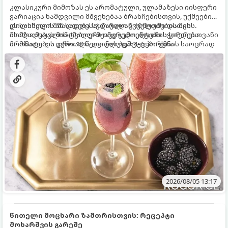
კლასიკური მიმოზას ეს არომატული, ულამაზესი იისფერი
ვარიაცია ნამდვილი მშვენებაა ბრანჩებისთვის, უქმეების
დილისთვის ან სადღესასწაულო წვეულებებისთვის.
ეს სასმელი მზადდება სულ რაღაც 10 წუთში და მის
ახალი მაყვლის ტკბილ-მჟავე გემო, ლაიმის ციტრუსოვანი
მომზადებას მინიმალური ინგრედიენტები სჭირდება.
არომატი და ცქრიალა ღვინის ბუშტუკები ქმნის საოცრად
მომზადების დრო: 10 წუთი ულუფა: 4–6 პორცია
დახვეწილ და მაგრილებელ კოქტეილს.
2026/08/05 13:17
წითელი მოცხარი ზამთრისთვის: რეცეპტი
მოხარშვის გარეშე