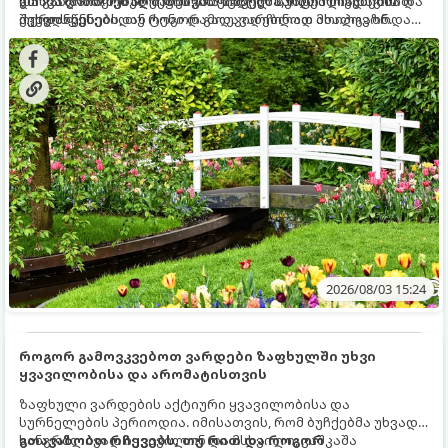
და განვითარებული ფესვთა სისტემა, რათა ნიადაგის
ხმობა დაიწყონ ან ზამთრის ყინვებს სუსტი ორგანიზმით
გთავაზობთ მებაღეების გამოცდილ საიდუმლოებებსა და
ქვედა ფენებიდან ტენი დამოუკიდებლად მოიპოვონ.
შეხვდნენ.
ოქროს წესებს, თუ როგორ გადავარჩინოთ ახალგაზრდა
ხეები ზაფხულის სიცხეში:
2026/08/03 15:24
როგორ გამოვკვებოთ ვარდები ზაფხულში უხვი
ყვავილობისა და არომატისთვის
ზაფხული ვარდების აქტიური ყვავილობისა და
სურნელების პერიოდია. იმისათვის, რომ ბუჩქებმა უხვად,
ხანგრძლივად იყვავილონ და მსხვილი, კაშკაშა
გთავაზობთ რჩევებს, თუ რით და როგორ