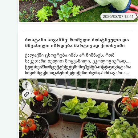
2026/08/07 12:41
ბოსტანი აივანზე: რომელი ბოსტნეული და
მწვანილი იზრდება მარტივად ქოთნებში
ქალაქში ცხოვრება იმას არ ნიშნავს, რომ
საკუთარი ხელით მოყვანილი, ეკოლოგიურად
სუფთა პროდუქტის გემოზე უარი თქვათ. პატარა
ქოთნებში მცენარეების მოშენება მარტივი,
აივანიც კი საკმარისია იმისათვის, რომ
სასიამოვნო და ესთეტიკური ჰობია. მთავარია
მოიწყოთ მინი-ბოსტანი, საიდანაც
იცოდეთ, რომელი კულტურები ეგუებიან
ყოველდღიურად ახალ, არომატულ მწვანილსა
ქოთნის პირობებს ყველაზე კარგად და როგორ
და ბოსტნეულს მოკრეფთ.
მოუაროთ მათ სწორად.