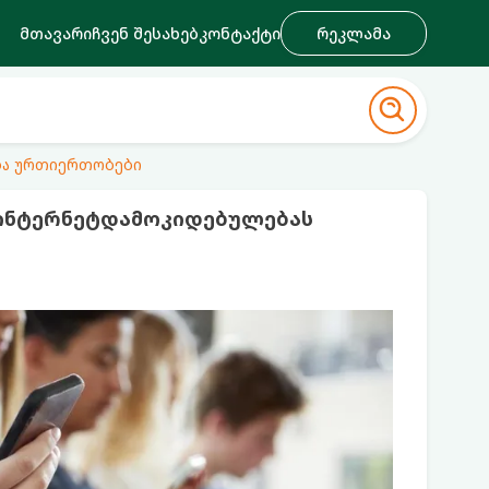
მთავარი
ჩვენ შესახებ
კონტაქტი
რეკლამა
ა ურთიერთობები
ინტერნეტდამოკიდებულებას