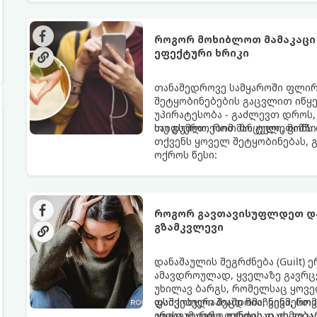
როგორ მოხიბლოთ მამაკაცი
ეფექტური ხრიკი
თანამედროვე სამყაროში ფლი
შეტყობინებების გაცვლით იწყებ
უპირატესობა - გაძლევთ დროს
საიდუმლოებით მოცული, მიმზი
თუ გსურთ, რომ მან ტელეფონ
თქვენს ყოველ შეტყობინებას, 
ოქროს წესი:
როგორ გავთავისუფლდეთ და
გზამკვლევი
დანაშაულის შეგრძნება (Guilt)
ამავდროულად, ყველაზე გავრცე
უხილავ ბარგს, რომელსაც ყოვე
დაშვებული შეცდომა, ვინმესთვ
ფსიქოთერაპიაში მიიჩნევა, რომ
არასაკმარისი დროის დათმობა 
ევოლუციური ფუნქციაც ის გვკა