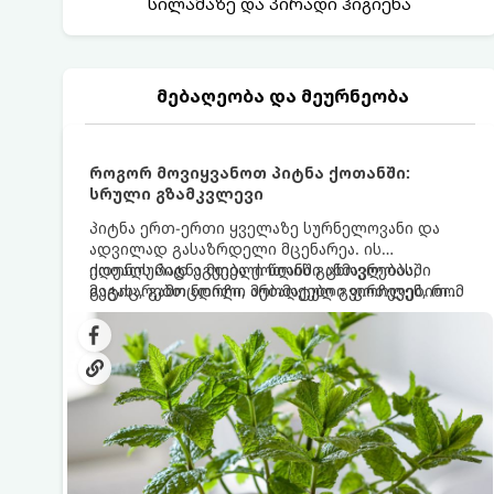
სილამაზე და პირადი ჰიგიენა
მებაღეობა და მეურნეობა
როგორ მოვიყვანოთ პიტნა ქოთანში:
სრული გზამკვლევი
პიტნა ერთ-ერთი ყველაზე სურნელოვანი და
ადვილად გასაზრდელი მცენარეა. ის
იდეალურად ეგუება ქოთანში ცხოვრებას,
ქოთნის პიტნა მთელი წლის განმავლობაში
მეტიც, გამოცდილი მებაღეები გვირჩევენ, რომ
გაგახარებთ ნორჩი, არომატული ფოთლებით
პიტნა მხოლოდ ქოთანში მოვიყვანოთ, რადგან
ჩაის, ლიმონათისა თუ კერძებისთვის.
ღია გრუნტში (ბაღში) დარგვისას ის ფესვებით
ძალიან სწრაფად ვრცელდება და სხვა
მცენარეებს ავიწროებს.