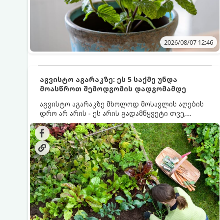
2026/08/07 12:46
აგვისტო აგარაკზე: ეს 5 საქმე უნდა
მოასწროთ შემოდგომის დადგომამდე
აგვისტო აგარაკზე მხოლოდ მოსავლის აღების
დრო არ არის - ეს არის გადამწყვეტი თვე,
როდესაც საფუძველი ეყრება მომავალი წლის
მოსავალს და ბაღი მზადდება შემოდგომა-
ზამთრის სეზონისთვის. იმისათვის, რომ
ნიადაგმა ენერგია აღიდგინოს, ხოლო
მცენარეებმა ზამთარს გაუძლონ, აგვისტოს
ბოლომდე 5 მნიშვნელოვანი საქმის გაკეთება
უნდა მოასწროთ: