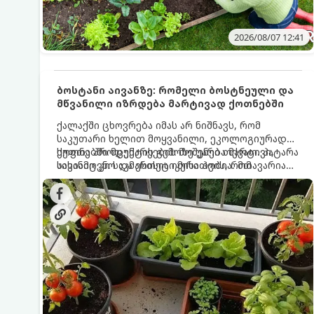
2026/08/07 12:41
ბოსტანი აივანზე: რომელი ბოსტნეული და
მწვანილი იზრდება მარტივად ქოთნებში
ქალაქში ცხოვრება იმას არ ნიშნავს, რომ
საკუთარი ხელით მოყვანილი, ეკოლოგიურად
სუფთა პროდუქტის გემოზე უარი თქვათ. პატარა
ქოთნებში მცენარეების მოშენება მარტივი,
აივანიც კი საკმარისია იმისათვის, რომ
სასიამოვნო და ესთეტიკური ჰობია. მთავარია
მოიწყოთ მინი-ბოსტანი, საიდანაც
იცოდეთ, რომელი კულტურები ეგუებიან
ყოველდღიურად ახალ, არომატულ მწვანილსა
ქოთნის პირობებს ყველაზე კარგად და როგორ
და ბოსტნეულს მოკრეფთ.
მოუაროთ მათ სწორად.