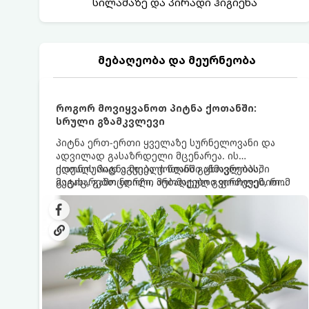
სილამაზე და პირადი ჰიგიენა
მებაღეობა და მეურნეობა
როგორ მოვიყვანოთ პიტნა ქოთანში:
სრული გზამკვლევი
პიტნა ერთ-ერთი ყველაზე სურნელოვანი და
ადვილად გასაზრდელი მცენარეა. ის
იდეალურად ეგუება ქოთანში ცხოვრებას,
ქოთნის პიტნა მთელი წლის განმავლობაში
მეტიც, გამოცდილი მებაღეები გვირჩევენ, რომ
გაგახარებთ ნორჩი, არომატული ფოთლებით
პიტნა მხოლოდ ქოთანში მოვიყვანოთ, რადგან
ჩაის, ლიმონათისა თუ კერძებისთვის.
ღია გრუნტში (ბაღში) დარგვისას ის ფესვებით
ძალიან სწრაფად ვრცელდება და სხვა
მცენარეებს ავიწროებს.