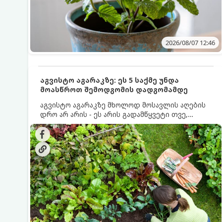
2026/08/07 12:46
აგვისტო აგარაკზე: ეს 5 საქმე უნდა
მოასწროთ შემოდგომის დადგომამდე
აგვისტო აგარაკზე მხოლოდ მოსავლის აღების
დრო არ არის - ეს არის გადამწყვეტი თვე,
როდესაც საფუძველი ეყრება მომავალი წლის
მოსავალს და ბაღი მზადდება შემოდგომა-
ზამთრის სეზონისთვის. იმისათვის, რომ
ნიადაგმა ენერგია აღიდგინოს, ხოლო
მცენარეებმა ზამთარს გაუძლონ, აგვისტოს
ბოლომდე 5 მნიშვნელოვანი საქმის გაკეთება
უნდა მოასწროთ: