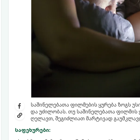
საშინელებათა ფილმების ყურება ზოგს უსი
და უძილობას. თუ საშინელებათა ფილმის ყ
ღელავთ, შეგიძლიათ მარტივად გაუმკლავდ
საფეხურები: